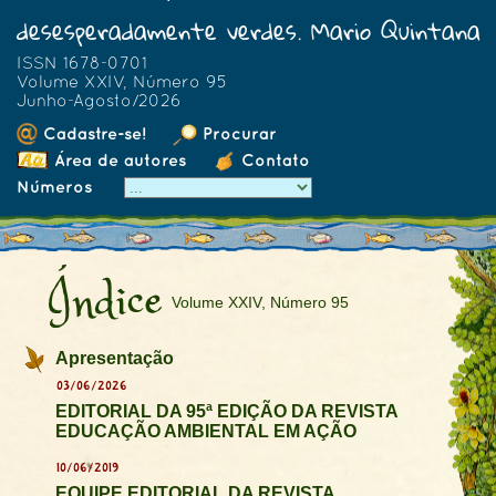
desesperadamente verdes. Mario Quintana
ISSN 1678-0701
Volume XXIV, Número 95
Junho-Agosto/2026
Cadastre-se!
Procurar
Área de autores
Contato
Números
Índice
Volume XXIV, Número 95
Apresentação
03/06/2026
EDITORIAL DA 95ª EDIÇÃO DA REVISTA
EDUCAÇÃO AMBIENTAL EM AÇÃO
10/06/2019
EQUIPE EDITORIAL DA REVISTA