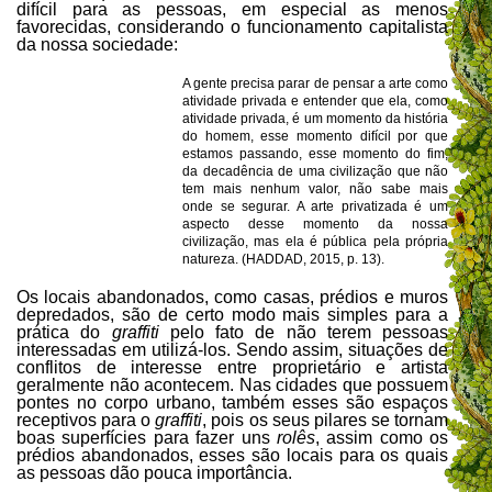
difícil para as pessoas, em especial as menos
favorecidas, considerando o funcionamento capitalista
da nossa sociedade:
A gente precisa parar de pensar a arte como
atividade privada e entender que ela, como
atividade privada, é um momento da história
do homem, esse momento difícil por que
estamos passando, esse momento do fim,
da decadência de uma civilização que não
tem mais nenhum valor, não sabe mais
onde se segurar. A arte privatizada é um
aspecto desse momento da nossa
civilização, mas ela é pública pela própria
natureza. (HADDAD, 2015, p. 13).
Os locais abandonados, como casas, prédios e muros
depredados, são de certo modo mais simples para a
prática do
graffiti
pelo fato de não terem pessoas
interessadas em utilizá-los. Sendo assim, situações de
conflitos de interesse entre proprietário e artista
geralmente não acontecem. Nas cidades que possuem
pontes no corpo urbano, também esses são espaços
receptivos para o
graffiti
, pois os seus pilares se tornam
boas superfícies para fazer uns
rolês
, assim como os
prédios abandonados, esses são locais para os quais
as pessoas dão pouca importância.