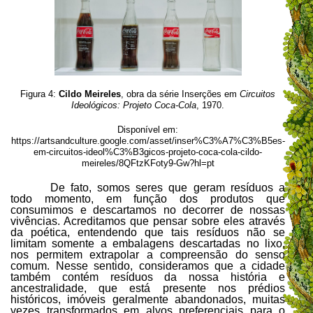
Figura 4:
Cildo Meireles
, obra da série Inserções em
Circuitos
Ideológicos: Projeto Coca-Cola
, 1970.
Disponível em:
https://artsandculture.google.com/asset/inser%C3%A7%C3%B5es-
em-circuitos-ideol%C3%B3gicos-projeto-coca-cola-cildo-
meireles/8QFtzKFoty9-Gw?hl=pt
De fato, somos seres que geram resíduos a
todo momento, em função dos produtos que
consumimos e descartamos no decorrer de nossas
vivências. Acreditamos que pensar sobre eles através
da poética, entendendo que tais resíduos não se
limitam somente a embalagens descartadas no lixo,
nos permitem extrapolar a compreensão do senso
comum. Nesse sentido, consideramos que a cidade
também contém resíduos da nossa história e
ancestralidade, que está presente nos prédios
históricos, imóveis geralmente abandonados, muitas
vezes transformados em alvos preferenciais para o