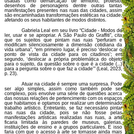
usadas como demarcação de território, protesto,
desenhos de personagens dentre outras tantas
manifestações presentes nas ruas das cidades, assim
são encaminhadas transformações estéticas na cidade,
afetando os seus habitantes de modos distintos.
Gabriela Leal em seu livro “Cidade - Modos de
ler, usar e se apropriar. A São Paulo do Graffiti”, cita
que os sujeitos que pintam nas ruas “perfuram e
modificam silenciosamente a dimensão cotidiana da
vida urbana”, “em primeiro lugar, é preciso ‘deslocar o
ponto de vista da cidade para os citadinos’; em
segundo, ‘deslocar a própria problemática do objeto
para o sujeito, da questão sobre o que é a cidade (...)
para a pergunta sobre o que faz a cidade’” (Leal, 2023,
p. 23).
Atuar na cidade é sempre uma surpresa. Pode
ser algo simples, assim como também pode ser
complexo, pois envolve uma série de questões acerca
das nossas relações de pertencimento com os espaços
que habitamos e optamos por realizar um determinado
trabalho artístico. Entretanto, se faz necessário pintar
nas ruas da cidade, pois se não fosse pelas
manifestações artísticas realizadas nas ruas, a arte
ficaria limitada às paredes de museus, galerias,
instituições de ensino e a grupos particulares. E isso
faria com que o acesso à arte se tornasse ainda mais