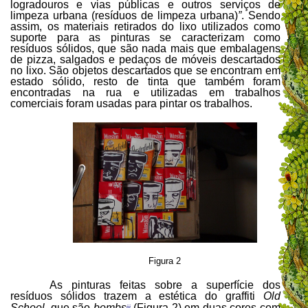
logradouros e vias públicas e outros serviços de
limpeza urbana (resíduos de limpeza urbana)
”
. Sendo
assim, os materiais retirados do lixo utilizados como
suporte para as pinturas se caracterizam como
resíduos sólidos, que são nada mais que embalagens
de pizza, salgados e pedaços de móveis descartados
no lixo. São objetos descartados que se encontram em
estado sólido, resto de tinta que também foram
encontradas na rua e utilizadas em trabalhos
comerciais foram usadas para pintar os trabalhos.
Figura 2
As pinturas feitas sobre a superfície dos
resíduos sólidos trazem a estética do graffiti
Old
School
, que são
bombs
(Figura 2) em duas cores com
iii