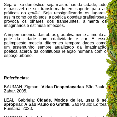
Seja o lixo doméstico, sejam as ruínas da cidade, tudo
é passível de ser transformado em suporte para as
práticas do
graffiti
. Seja ressignificando os lugares,
assim como os objetos, a poética dos/das grafiteiros/as
provoca os olhares dos transeuntes, alimenta os
imaginários e estimula reflexões.
A impermanência das obras gradativamente alimenta a
pele da cidade com criatividade e cor. E esse
palimpsesto mescla diferentes temporalidades como
um testemunho sempre atualizado da imaginação
poética acerca da conflituosa relação humana com o
espaço urbano.
Referências
:
BAUMAN, Zigmunt.
Vidas Despedaçadas
. São Paulo:
Zahar, 2005.
LEAL, Gabriela;
Cidade. Modos de ler, usar & se
apropriar: A São Paulo do Graffiti
. São Paulo: Editora
Funilaria, 2023.