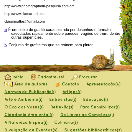
http://www.photographein-pesquisa.com.br/
http://www.clamar-art.com
claummattos@gmail.com
iii
É um estilo de graffiti caracterizado por desenhos e formatos
executados rapidamente sobre paredes, vagões de trem, dentre
outras superfícies.
iv
Conjunto de grafiteiros que se reúnem para pintar.
Início
Cadastre-se!
Procurar
Área de autores
Contato
Apresentação
(4)
Normas de Publicação
Artigos
(1)
(1)
Arte e Ambiente
Entrevistas
Educação
(1)
(1)
(1)
O Eco das Vozes
Reflexão
Para Sensibilizar
(1)
(3)
(1)
Cidadania Ambiental
Do Linear ao Complexo
(1)
(1)
A Natureza Inspira
Culinária
(1)
(3)
Divulgação de Eventos
Sugestões bibliográficas
(9)
(2)