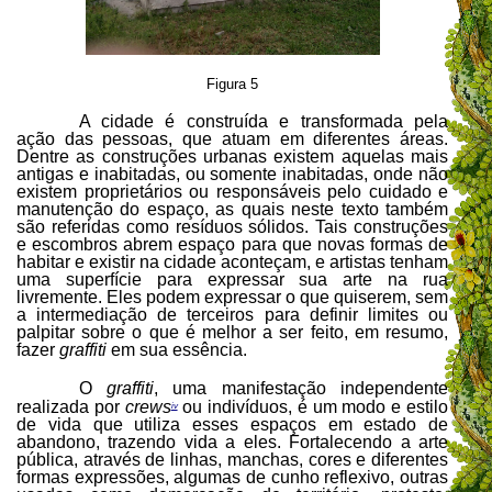
Figura 5
A cidade é construída e transformada pela
ação das pessoas, que atuam em diferentes áreas.
Dentre as construções urbanas existem aquelas mais
antigas e inabitadas, ou somente inabitadas, onde não
existem proprietários ou responsáveis pelo cuidado e
manutenção do espaço, as quais neste texto também
são referidas como resíduos sólidos. Tais construções
e escombros abrem espaço para que novas formas de
habitar e existir na cidade aconteçam, e artistas tenham
uma superfície para expressar sua arte na rua
livremente. Eles podem expressar o que quiserem, sem
a intermediação de terceiros para definir limites ou
palpitar sobre o que é melhor a ser feito, em resumo,
fazer
graffiti
em sua essência.
O
graffiti
, uma manifestação independente
realizada por
crews
ou indivíduos, é um modo e estilo
iv
de vida que utiliza esses espaços em estado de
abandono, trazendo vida a eles. Fortalecendo a arte
pública, através de linhas, manchas, cores e diferentes
formas expressões, algumas de cunho reflexivo, outras