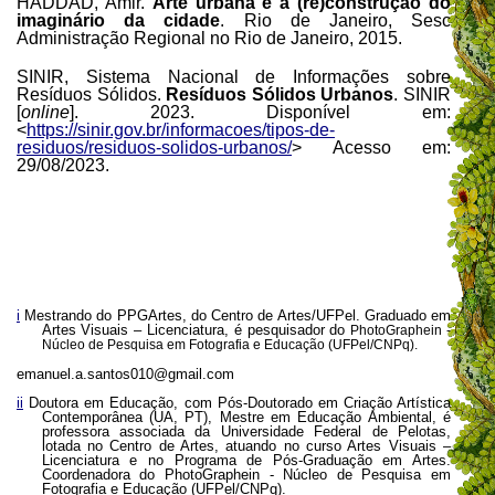
HADDAD, Amir.
Arte urbana e a (re)construção do
imaginário da cidade
. Rio de Janeiro, Sesc
Administração Regional no Rio de Janeiro, 2015.
SINIR, Sistema Nacional de Informações sobre
Resíduos Sólidos.
Resíduos Sólidos Urbanos
. SINIR
[
online
]. 2023. Disponível em:
<
https://sinir.gov.br/informacoes/tipos-de-
residuos/residuos-solidos-urbanos/
> Acesso em:
29/08/2023.
i
Mestrando do PPGArtes, do Centro de Artes/UFPel. Graduado em
Artes Visuais – Licenciatura, é pesquisador do
PhotoGraphein -
Núcleo de Pesquisa em Fotografia e Educação (UFPel/CNPq).
emanuel.a.santos010@gmail.com
ii
Doutora em Educação, com Pós-Doutorado em Criação Artística
Contemporânea (UA, PT), Mestre em Educação Ambiental, é
professora associada da Universidade Federal de Pelotas,
lotada no Centro de Artes, atuando no curso Artes Visuais –
Licenciatura e no Programa de Pós-Graduação em Artes.
Coordenadora do PhotoGraphein - Núcleo de Pesquisa em
Fotografia e Educação (UFPel/CNPq).