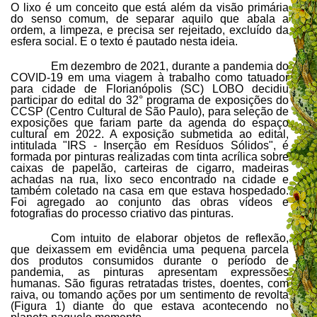
O lixo é um conceito que está além da visão primária
do senso comum, de separar aquilo que abala a
ordem, a limpeza, e precisa ser rejeitado, excluído da
esfera social. E o texto é pautado nesta ideia.
Em dezembro de 2021, durante a pandemia do
COVID-19 em uma viagem à trabalho como tatuador
para cidade de Florianópolis (SC) LOBO decidiu
participar do edital do 32° programa de exposições do
CCSP (Centro Cultural de São Paulo), para seleção de
exposições que fariam parte da agenda do espaço
cultural em 2022. A exposição submetida ao edital,
intitulada "IRS - Inserção em Resíduos Sólidos", é
formada por pinturas realizadas com tinta acrílica sobre
caixas de papelão, carteiras de cigarro, madeiras
achadas na rua, lixo seco encontrado na cidade e
também coletado na casa em que estava hospedado.
Foi agregado ao conjunto das obras vídeos e
fotografias do processo criativo das pinturas.
Com intuito de elaborar objetos de reflexão,
que deixassem em evidência uma pequena parcela
dos produtos consumidos durante o período de
pandemia, as pinturas apresentam expressões
humanas. São figuras retratadas tristes, doentes, com
raiva, ou tomando ações por um sentimento de revolta
(Figura 1) diante do que estava acontecendo no