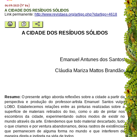
06/09/2023 (Nº 84)
A CIDADE DOS RESÍDUOS SÓLIDOS
Link permanente:
http://www.revistaea.org/artigo.php?idartigo=4618
A CIDADE DOS RESÍDUOS SÓLIDOS
Emanuel Antunes dos Santos
i
Cláudia Mariza Mattos Brandão
ii
Resumo:
O presente artigo aborda reflexões sobre a cidade a partir da
perspectiva e produção do professor-artista Emanuel Santos vulgo
LOBO. Estabelecemos relações entre as pinturas realizadas sobre a
superfície de materiais retirados do lixo, como o ato de pintar nos
escombros da cidade, experimentando outros modos de existir no
mundo através da arte. Entendemos que todo material descartado, tudo
o que criamos e por ventura abandonamos, deixa rastros de existências
que permanecem de alguma forma no mundo e que interferem de
maneira direta e indireta na vida de todos.