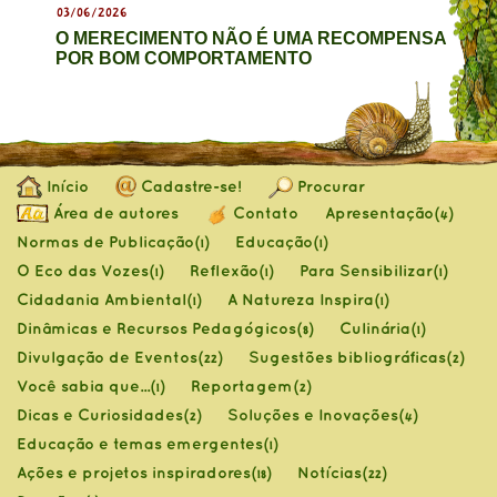
03/06/2026
O MERECIMENTO NÃO É UMA RECOMPENSA
POR BOM COMPORTAMENTO
Início
Cadastre-se!
Procurar
Área de autores
Contato
Apresentação
(4)
Normas de Publicação
Educação
(1)
(1)
O Eco das Vozes
Reflexão
Para Sensibilizar
(1)
(1)
(1)
Cidadania Ambiental
A Natureza Inspira
(1)
(1)
Dinâmicas e Recursos Pedagógicos
Culinária
(8)
(1)
Divulgação de Eventos
Sugestões bibliográficas
(22)
(2)
Você sabia que...
Reportagem
(1)
(2)
Dicas e Curiosidades
Soluções e Inovações
(2)
(4)
Educação e temas emergentes
(1)
Ações e projetos inspiradores
Notícias
(18)
(22)