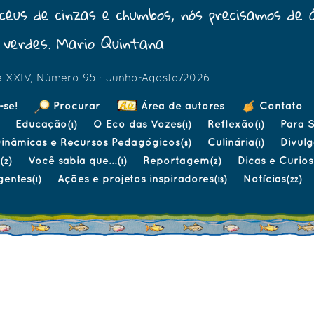
céus de cinzas e chumbos, nós precisamos de 
verdes. Mario Quintana
e XXIV, Número 95 · Junho-Agosto/2026
-se!
Procurar
Área de autores
Contato
Educação
O Eco das Vozes
Reflexão
Para S
(1)
(1)
(1)
inâmicas e Recursos Pedagógicos
Culinária
Divul
(8)
(1)
Você sabia que...
Reportagem
Dicas e Curio
(2)
(1)
(2)
gentes
Ações e projetos inspiradores
Notícias
(1)
(18)
(22)