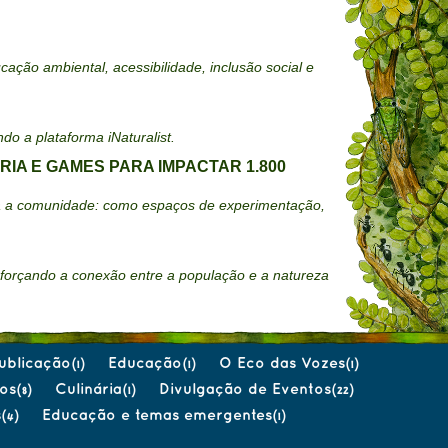
ão ambiental, acessibilidade, inclusão social e
do a plataforma iNaturalist.
IA E GAMES PARA IMPACTAR 1.800
ara a comunidade: como espaços de experimentação,
eforçando a conexão entre a população e a natureza
ublicação
Educação
O Eco das Vozes
(1)
(1)
(1)
os
Culinária
Divulgação de Eventos
(8)
(1)
(22)
s
Educação e temas emergentes
(4)
(1)