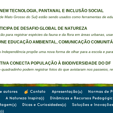
NEM TECNOLOGIA, PANTANAL E INCLUSÃO SOCIAL
e Mato Grosso do Sul) estão sendo usados como ferramentas de educaç
ICIPA DE DESAFIO GLOBAL DE NATUREZA
ção para registrar espécies da fauna e da flora em áreas urbanas, usan
A UNE EDUCAÇÃO AMBIENTAL, COMUNICAÇÃO COMUNITÁR
o da Independência propõe uma nova forma de olhar para a escola e p
TIVA CONECTA POPULAÇÃO À BIODIVERSIDADE DO DF
o quadradinho podem registrar fotos do que avistaram nos passeios, r
e autores
Contato
Apresentação
Normas de P
(4)
A Natureza Inspira
Dinâmicas e Recursos Pedagógic
(1)
rtagem
Dicas e Curiosidades
Soluções e Inovaçõe
(2)
(2)
s
(1)