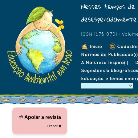
Nesses tempos de 
desesperadamente 
ISSN 1678-0701 · Volum
Início
Cadastre
Normas de Publicação
(1)
A Natureza Inspira
D
(1)
Sugestões bibliográficas
Educação e temas emer
🌱
Apoiar a revista
Fechar ❌