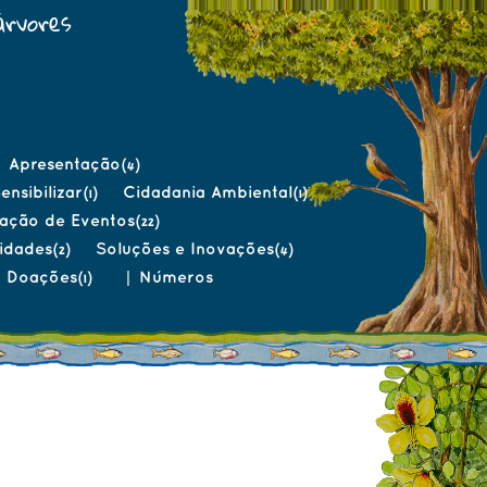
árvores
Apresentação
(4)
ensibilizar
Cidadania Ambiental
(1)
(1)
gação de Eventos
(22)
sidades
Soluções e Inovações
(2)
(4)
Doações
|
Números
(1)