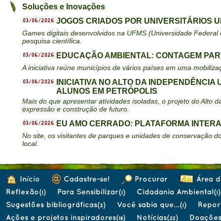
Soluções e Inovações
03/06/2026
JOGOS CRIADOS POR UNIVERSITÁRIOS U
Games digitais desenvolvidos na UFMS (Universidade Federal d
pesquisa científica.
03/06/2026
EDUCAÇÃO AMBIENTAL: CONTAGEM PART
A iniciativa reúne municípios de vários países em uma mobiliza
03/06/2026
INICIATIVA NO ALTO DA INDEPENDÊNCI
ALUNOS EM PETRÓPOLIS
Mais do que apresentar atividades isoladas, o projeto do Alt
expressão e construção de futuro.
03/06/2026
EU AMO CERRADO: PLATAFORMA INTERA
No site, os visitantes de parques e unidades de conservação d
local.
Início
Cadastre-se!
Procurar
Área d
Reflexão
Para Sensibilizar
Cidadania Ambiental
(1)
(1)
(1)
Sugestões bibliográficas
Você sabia que...
Repo
(2)
(1)
Ações e projetos inspiradores
Notícias
Doaçõe
(18)
(22)