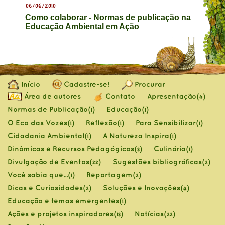
06/06/2010
Como colaborar - Normas de publicação na
Educação Ambiental em Ação
Início
Cadastre-se!
Procurar
Área de autores
Contato
Apresentação
(4)
Normas de Publicação
Educação
(1)
(1)
O Eco das Vozes
Reflexão
Para Sensibilizar
(1)
(1)
(1)
Cidadania Ambiental
A Natureza Inspira
(1)
(1)
Dinâmicas e Recursos Pedagógicos
Culinária
(8)
(1)
Divulgação de Eventos
Sugestões bibliográficas
(22)
(2)
Você sabia que...
Reportagem
(1)
(2)
Dicas e Curiosidades
Soluções e Inovações
(2)
(4)
Educação e temas emergentes
(1)
Ações e projetos inspiradores
Notícias
(18)
(22)