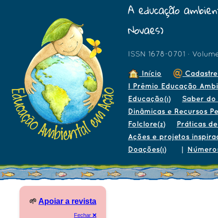
A educação ambient
Novaes)
ISSN 1678-0701 · Volum
Início
Cadastre
I Prêmio Educação Ambi
Educação
Saber do
(1)
Dinâmicas e Recursos P
Folclore
Práticas d
(2)
Ações e projetos inspira
Doações
|
Número
(1)
🌱
Apoiar a revista
Fechar ❌