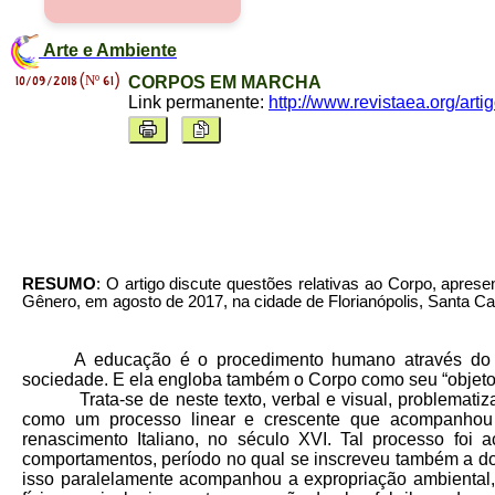
Arte e Ambiente
10/09/2018 (Nº 61)
CORPOS EM MARCHA
Link permanente:
http://www.revistaea.org/art
RESUMO
: O artigo discute questões relativas ao Corpo, apre
Gênero, em agosto de 2017, na cidade de Florianópolis, Santa Cata
A educação é o procedimento humano através do q
sociedade. E ela engloba também o Corpo como seu “objeto”
Trata-se de neste texto, verbal e visual, problemati
como um processo linear e crescente que acompanhou (
renascimento Italiano, no século XVI. Tal processo foi
comportamentos, período no qual se inscreveu também a do
isso paralelamente acompanhou a expropriação ambiental,