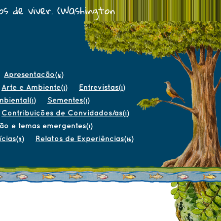
s de viver. (Washington
Apresentação
(4)
Arte e Ambiente
Entrevistas
(1)
(1)
mbiental
Sementes
(1)
(1)
Contribuições de Convidados/as
(1)
ão e temas emergentes
(1)
ícias
Relatos de Experiências
(9)
(16)