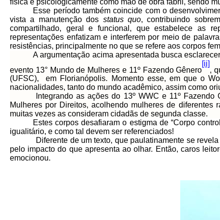
física e psicologicamente como mão de obra fabril, sendo m
Esse período também coincide com o desenvolvimen
vista a manutenção dos
status quo
, contribuindo sobre
compartilhado, geral e funcional, que estabelece as 
representações enfatizam e interferem por meio de palav
resistências, principalmente no que se refere aos corpos femi
A argumentação acima apresentada busca esclarecer o 
[ii]
evento
13° Mundo de Mulheres e 11º Fazendo Gênero
, 
(UFSC), em Florianópolis. Momento esse, em que o Wome
nacionalidades, tanto do mundo acadêmico, assim como ori
Integrando as ações do
13º WWC e 11º Fazendo Gên
Mulheres por Direitos, acolhendo mulheres de diferentes r
muitas vezes as consideram cidadãs de segunda classe.
Estes corpos desafiaram o estigma de “Corpo control
igualitário, e como tal devem ser referenciados!
Diferente de um texto, que paulatinamente se revela com a
pelo impacto do que apresenta ao olhar. Então, caros leit
emocionou.