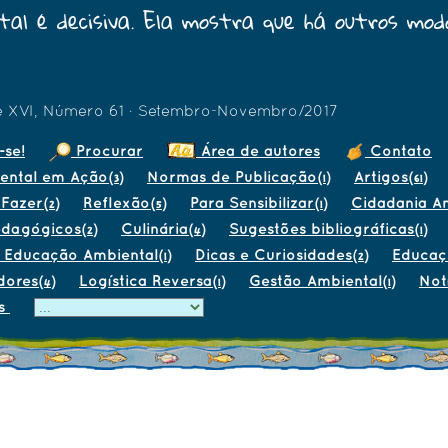
al é decisiva. Ela mostra que há outros modo
e XVI, Número 61 · Setembro-Novembro/2017
-se!
Procurar
Área de autores
Contato
ental em Ação
Normas de Publicação
Artigos
(3)
(1)
(61)
 Fazer
Reflexão
Para Sensibilizar
Cidadania A
(2)
(5)
(1)
edagógicos
Culinária
Sugestões bibliográficas
(2)
(4)
(1)
e Educação Ambiental
Dicas e Curiosidades
Educaç
(1)
(2)
dores
Logística Reversa
Gestão Ambiental
Not
(4)
(1)
(1)
s