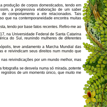
 a produção de corpos domesticados, tendo em
assim, a progressiva elaboração de um saber
 de comportamento a ele relacionados. Tais
esso que na contemporaneidade encontra muitas
sta, tendo por base fatos recentes. Refiro-me ao
017, na Universidade Federal de Santa Catarina
ica do Sul, reunindo mulheres de diferentes
nópolis, teve andamento a Marcha Mundial das
utas e reivindicam seus direitos num mundo que
ve nas reivindicações por um mundo melhor, mas
 fotografia se desvela numa só mirada, potente
ar registros de um momento único, que muito me