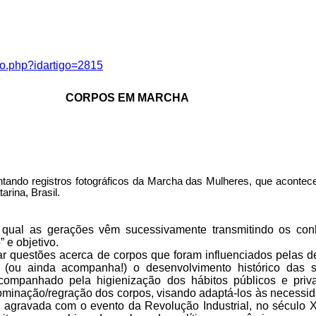
igo.php?idartigo=2815
CORPOS EM MARCHA
sentando registros fotográficos da Marcha das Mulheres, que acont
rina, Brasil.
ual as gerações vêm sucessivamente transmitindo os conh
 e objetivo.
zar questões acerca de corpos que foram influenciados pelas de
ou ainda acompanha!) o desenvolvimento histórico das soc
 acompanhado pela higienização dos hábitos públicos e priv
minação/regração dos corpos, visando adaptá-los às necessid
 agravada com o evento da Revolução Industrial, no século X