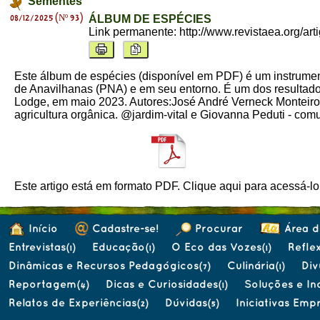
Sementes
08/12/2025 (Nº 93)
ÁLBUM DE ESPÉCIES
Link permanente:
http://www.revistaea.org/ar
Este álbum de espécies (disponível em PDF) é um instrumen
de Anavilhanas (PNA) e em seu entorno. É um dos resultados
Lodge, em maio 2023. Autores:José André Verneck Monteiro
agricultura orgânica. @jardim-vital e Giovanna Peduti - comu
Este artigo está em formato PDF. Clique aqui para acessá-lo
Início
Cadastre-se!
Procurar
Área d
Entrevistas
Educação
O Eco das Vozes
Refle
(1)
(1)
(1)
Dinâmicas e Recursos Pedagógicos
Culinária
Div
(7)
(1)
Reportagem
Dicas e Curiosidades
Soluções e I
(4)
(1)
Relatos de Experiências
Dúvidas
Iniciativas Emp
(2)
(5)