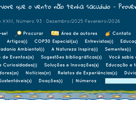
vore que o vento não tenha sacudido - Provér
e XXIII, Número 93 · Dezembro/2025-Fevereiro/2026
-se!
Procurar
Área de autores
Contato
Artigos
COP30 Especial
Entrevistas
Educa
(1)
(22)
(1)
dadania Ambiental
A Natureza Inspira
Sementes
(1)
(1)
(1)
o de Eventos
Sugestões bibliográficas
Você sabia q
(15)
(3)
e Curiosidades
Soluções e Inovações
Educação e 
(1)
(8)
dores
Notícias
Relatos de Experiências
Dúvi
(25)
(37)
(2)
Sustentáveis
Doações
|
Números
(3)
(1)