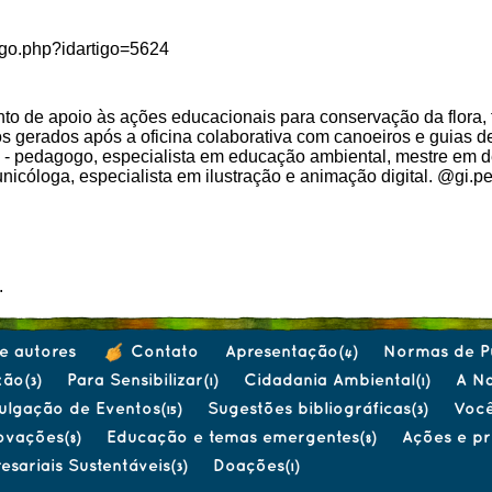
tigo.php?idartigo=5624
to de apoio às ações educacionais para conservação da flora, 
 gerados após a oficina colaborativa com canoeiros e guias d
 - pedagogo, especialista em educação ambiental, mestre em 
nicóloga, especialista em ilustração e animação digital. @gi.pe
.
e autores
Contato
Apresentação
Normas de P
(4)
xão
Para Sensibilizar
Cidadania Ambiental
A Na
(3)
(1)
(1)
ulgação de Eventos
Sugestões bibliográficas
Você
(15)
(3)
novações
Educação e temas emergentes
Ações e pr
(8)
(8)
resariais Sustentáveis
Doações
(3)
(1)