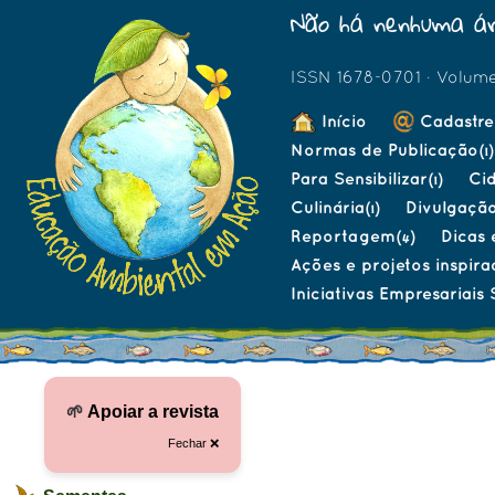
Não há nenhuma ár
ISSN 1678-0701 · Volum
Início
Cadastre
Normas de Publicação
(1)
Para Sensibilizar
Ci
(1)
Culinária
Divulgaçã
(1)
Reportagem
Dicas 
(4)
Ações e projetos inspira
Iniciativas Empresariais 
🌱
Apoiar a revista
Fechar ❌