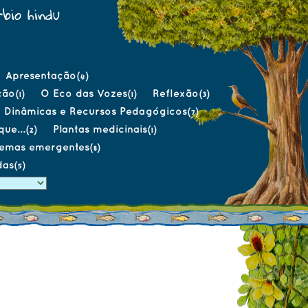
bio hindu
Apresentação
(4)
ção
O Eco das Vozes
Reflexão
(1)
(1)
(3)
Dinâmicas e Recursos Pedagógicos
(7)
ue...
Plantas medicinais
(2)
(1)
temas emergentes
(8)
das
(5)