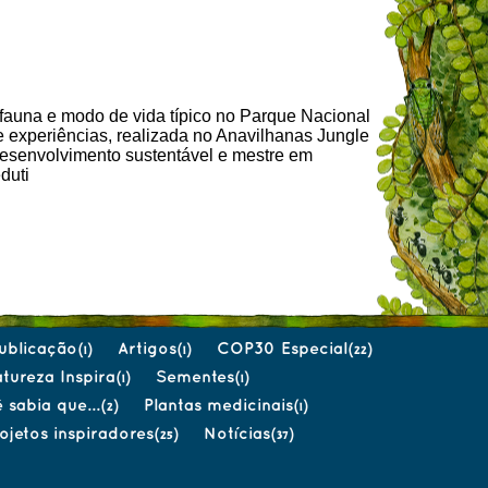
fauna e modo de vida típico no Parque Nacional
e experiências, realizada no Anavilhanas Jungle
desenvolvimento sustentável e mestre em
duti
ublicação
Artigos
COP30 Especial
(1)
(1)
(22)
tureza Inspira
Sementes
(1)
(1)
 sabia que...
Plantas medicinais
(2)
(1)
ojetos inspiradores
Notícias
(25)
(37)