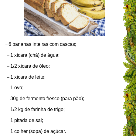
6 bananas inteiras com cascas;
–
1 xícara (chá) de água;
–
1/2 xícara de óleo;
–
1 xícara de leite;
–
1 ovo;
–
30g de fermento fresco (para pão);
–
1/2 kg de farinha de trigo;
–
1 pitada de sal;
–
1 colher (sopa) de açúcar.
–