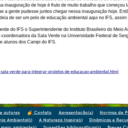
 inauguração de hoje é fruto de muito trabalho que começou lá 
ue a gente pudesse juntos chegar nessa inauguração hoje. Ent
deia de ser um polo de educação ambiental aqui no IFS, assim
rde do IFS o Superintendente do Instituto Brasileiro do Meio
ce-coordenadora da Sala Verde na Universidade Federal de Ser
s e alunos dos Campi do IFS.
a-sala-verde-para-integrar-projetos-de-educacao-ambiental.html
e autores
Contato
Apresentação
Normas de P
(4)
nia Ambiental
A Natureza Inspira
Dinâmicas e Recu
(1)
(1)
 meio ambiente
Sugestões bibliográficas
Breves C