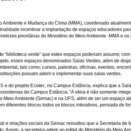
 Meio Ambiente e Mudança do Clima (MMA), coordenado atualme
finalidade incentivar a implantação de espaços educadores par
etrizes prioritárias do Ministério do Meio Ambiente -MMA e os 
 de “biblioteca verde” que estes espaços poderiam assumir, com
jeto, esses espaços denominados Salas Verdes, além de dispon
iental, tais como: cursos, palestras, oficinas, eventos, enco
stituições possam aderir e implementar suas salas verdes.
FS e do projeto Ecotec, no Campus Estância, explica que a Sal
ssistemas do Campus Estância. “A ideia é não somente integr
do Meio Ambiente (Semac) e na UFS, além de ser um espaço abe
 em diferentes blocos todos os blocos interativos, pensada de f
tal e relações sociais da Semac ressaltou que a Secretaria de
o. Assim, a secretaria adere ao edital do Ministério do Meio Am