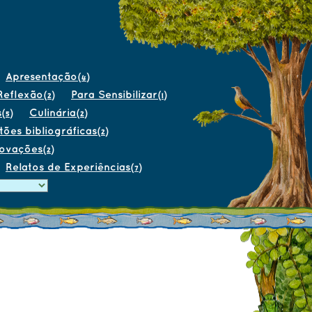
Apresentação
(4)
Reflexão
Para Sensibilizar
(2)
(1)
s
Culinária
(5)
(2)
tões bibliográficas
(2)
novações
(2)
Relatos de Experiências
(7)