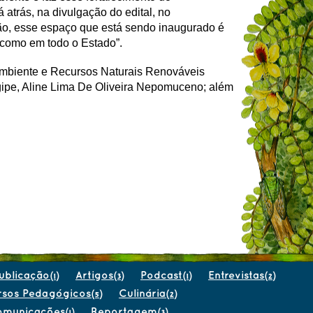
atrás, na divulgação do edital, no
ão, esse espaço que está sendo inaugurado é
 como em todo o Estado”.
 Ambiente e Recursos Naturais Renováveis
gipe, Aline Lima De Oliveira Nepomuceno; além
ublicação
Artigos
Podcast
Entrevistas
(1)
(3)
(1)
(2)
rsos Pedagógicos
Culinária
(5)
(2)
omunicações
Reportagem