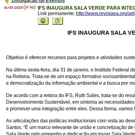
Divulgação de Eventos
14/03/2025 (Nº 90)
IFS INAUGURA SALA VERDE PARA INT
Link permanente:
http://www.revistaea.org/ar
IFS INAUGURA SALA 
Objetivo é oferecer recursos para projetos e atividades sust
Na última sexta-feira, dia 31 de janeiro, o Instituto Federa
na Reitoria. Trata-se de um espaço formativo socioambiental
e democratização da informação ambiental e a busca por max
De acordo com a reitora do IFS, Ruth Sales, trata-se do resu
Desenvolvimento Sustentável, em sintonia as necessidades
e promover uma integração entre eles. Dessa forma, vamos 
As articulações das políticas institucionais com vista ao 
Santos. “É um marco relevante de união e concretização de
Sala Verde pelo empenho e dedicação em trazer Sala Verde 