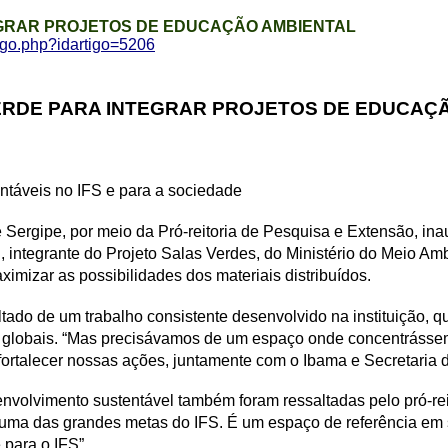
EGRAR PROJETOS DE EDUCAÇÃO AMBIENTAL
tigo.php?idartigo=5206
VERDE PARA INTEGRAR PROJETOS DE EDUCAÇ
entáveis no IFS e para a sociedade
l de Sergipe, por meio da Pró-reitoria de Pesquisa e Extensão, 
, integrante do Projeto Salas Verdes, do Ministério do Meio Am
imizar as possibilidades dos materiais distribuídos.
ltado de um trabalho consistente desenvolvido na instituição, q
 globais. “Mas precisávamos de um espaço onde concentrássem
fortalecer nossas ações, juntamente com o Ibama e Secretaria 
desenvolvimento sustentável também foram ressaltadas pelo pró-
 uma das grandes metas do IFS. É um espaço de referência em
para o IFS”.