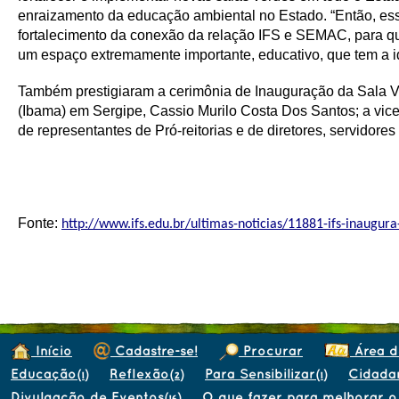
enraizamento da educação ambiental no Estado. “Então, essa
fortalecimento da conexão da relação IFS e SEMAC, para q
um espaço extremamente importante, educativo, que tem a i
Também prestigiaram a cerimônia de Inauguração da Sala Ve
(Ibama) em Sergipe, Cassio Murilo Costa Dos Santos; a vi
de representantes de Pró-reitorias e de diretores, servidore
Fonte:
http://www.ifs.edu.br/ultimas-noticias/11881-ifs-inaugur
Início
Cadastre-se!
Procurar
Área d
Educação
Reflexão
Para Sensibilizar
Cidada
(1)
(2)
(1)
Divulgação de Eventos
O que fazer para melhorar o