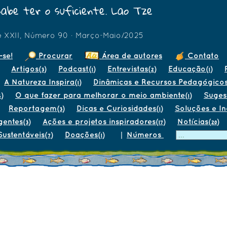
sabe ter o suficiente. Lao Tze
e XXII, Número 90 · Março-Maio/2025
-se!
Procurar
Área de autores
Contato
Artigos
Podcast
Entrevistas
Educação
(3)
(1)
(2)
(1)
A Natureza Inspira
Dinâmicas e Recursos Pedagógico
(1)
O que fazer para melhorar o meio ambiente
Suges
6)
(1)
Reportagem
Dicas e Curiosidades
Soluções e I
(3)
(1)
gentes
Ações e projetos inspiradores
Notícias
(3)
(17)
(20)
Sustentáveis
Doações
|
Números
(7)
(1)