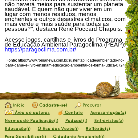
não haverá meios para sustentar um planeta
saudável. E quem não quer viver em um
lugar com menos resíduos, menos
enchentes e outros desastres climáticos, com
mais verde e mais saúde para todas as
pessoas?", destaca René Poccard Chapuis.
Acesse jogos, cartilhas e livros do Programa
de Educação Ambiental Paragoclima (PEAP):
https://paragoclima.com.br/
Fonte: https://www.romanews.com.br/sustentabilidade/ambientado-no-
para-game-e-livro-ensinam-educacao-ambiental-de-forma-ludica-0724
Início
Cadastre-se!
Procurar
Área de autores
Contato
Apresentação
(4)
Normas de Publicação
Podcast
Entrevistas
(1)
(1)
(2)
Educação
O Eco das Vozes
Reflexão
(1)
(1)
(6)
Para Sensibilizar
Cidadania Ambiental
(1)
(1)