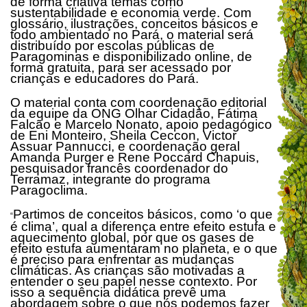
de forma criativa temas como
sustentabilidade e economia verde. Com
glossário, ilustrações, conceitos básicos e
todo ambientado no Pará, o material será
distribuído por escolas públicas de
Paragominas e disponibilizado online, de
forma gratuita, para ser acessado por
crianças e educadores do Pará.
O material conta com coordenação editorial
da equipe da ONG Olhar Cidadão, Fátima
Falcão e Marcelo Nonato, apoio pedagógico
de Eni Monteiro, Sheila Ceccon, Victor
Assuar Pannucci, e coordenação geral
Amanda Purger e Rene Poccard Chapuis,
pesquisador francês coordenador do
Terramaz, integrante do programa
Paragoclima.
Partimos de conceitos básicos, como ‘o que
“
é clima’, qual a diferença entre efeito estufa e
aquecimento global, por que os gases de
efeito estufa aumentaram no planeta, e o que
é preciso para enfrentar as mudanças
climáticas. As crianças são motivadas a
entender o seu papel nesse contexto. Por
isso a sequência didática prevê uma
abordagem sobre o que nós podemos fazer