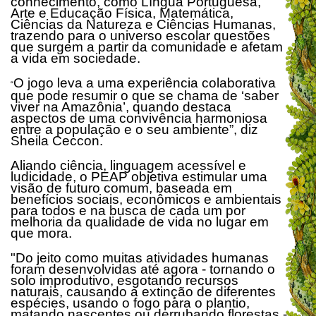
conhecimento, como Língua Portuguesa,
Arte e Educação Física, Matemática,
Ciências da Natureza e Ciências Humanas,
trazendo para o universo escolar questões
que surgem a partir da comunidade e afetam
a vida em sociedade.
O jogo leva a uma experiência colaborativa
“
que pode resumir o que se chama de ‘saber
viver na Amazônia’, quando destaca
aspectos de uma convivência harmoniosa
entre a população e o seu ambiente”, diz
Sheila Ceccon.
Aliando ciência, linguagem acessível e
ludicidade, o PEAP objetiva estimular uma
visão de futuro comum, baseada em
benefícios sociais, econômicos e ambientais
para todos e na busca de cada um por
melhoria da qualidade de vida no lugar em
que mora.
"Do jeito como muitas atividades humanas
foram desenvolvidas até agora - tornando o
solo improdutivo, esgotando recursos
naturais, causando a extinção de diferentes
espécies, usando o fogo para o plantio,
matando nascentes ou derrubando florestas -