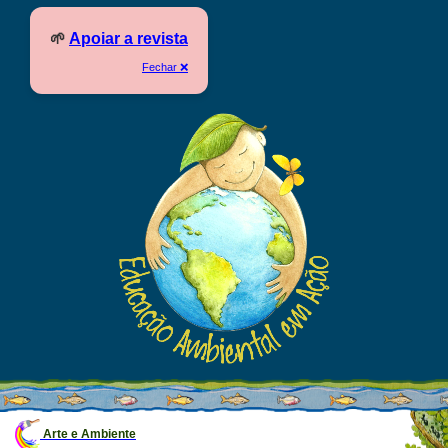
🌱
Apoiar a revista
Fechar ❌
Arte e Ambiente