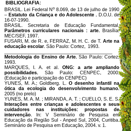
BIBLIOGRAFIA:
o
BRASIL. Lei Federal N
8.069, de 13 de julho de 1990
–
Estatuto da Criança e do Adolescente .
D.O.U. de
16-07-1990.
BRASIL. Secretaria de Educação Fundamental.
Parâmetros curriculares nacionais : arte.
Brasília:
MEC/SEF, 1997.
FUSARI, M. de R. e, FERRAZ, M. H. C. de T.
Arte na
educação escolar
. São Paulo: Cortez, 1993.
_________________________________________
Metodologia do Ensino de Arte.
São Paulo: Cortez,
1993.
MARQUES, I. A. et al.
ONG: a arte ampliando
possibilidades.
São Paulo: CENPEC, 2000.
(Educação e participação do CENPEC)
YUNES, M. A.; Goldberg. L.
O desenho infantil na
ótica da ecologia do desenvolvimento humano.
2005 (no prelo)
YUNES, M. A. M. ; MIRANDA, A. T. ; CUELLO, S. E. S.
Interações entre crianças e adolescentes e seus
cuidadores nas instituições:
propostas de
intervenção
. In: V Seminário de Pesquisa em
Educação da Região Sul - Anped Sul, 2004, Curitiba.
Seminário de Pesquisa em Educação, 2004. v. 1.