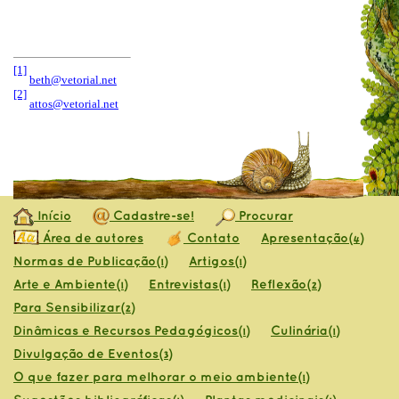
[1]
beth@vetorial.net
[2]
attos@vetorial.net
Início
Cadastre-se!
Procurar
Área de autores
Contato
Apresentação
(4)
Normas de Publicação
Artigos
(1)
(1)
Arte e Ambiente
Entrevistas
Reflexão
(1)
(1)
(2)
Para Sensibilizar
(2)
Dinâmicas e Recursos Pedagógicos
Culinária
(1)
(1)
Divulgação de Eventos
(3)
O que fazer para melhorar o meio ambiente
(1)