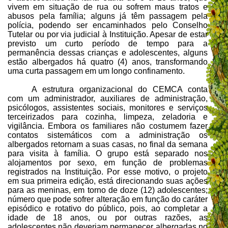
vivem em situação de rua ou sofrem maus tratos e
abusos pela família; alguns já têm passagem pela
polícia, podendo ser encaminhados pelo Conselho
Tutelar ou por via judicial à Instituição. Apesar de estar
previsto um curto período de tempo para a
permanência dessas crianças e adolescentes, alguns
estão albergados há quatro (4) anos, transformando
uma curta passagem em um longo confinamento.
A estrutura organizacional do CEMCA conta
com um administrador, auxiliares de administração,
psicólogos, assistentes sociais, monitores e serviços
terceirizados para cozinha, limpeza, zeladoria e
vigilância. Embora os familiares não costumem fazer
contatos sistemáticos com a administração os
albergados retornam a suas casas, no final da semana
para visita à família. O grupo está separado nos
alojamentos por sexo, em função de problemas
registrados na Instituição. Por esse motivo, o projeto
em sua primeira edição, está direcionando suas ações
para as meninas, em torno de doze (12) adolescentes;
número que pode sofrer alteração em função do caráter
episódico e rotativo do público, pois, ao completar a
idade de 18 anos, ou por outras razões, as
adolescentes não deveriam permanecer albergadas no