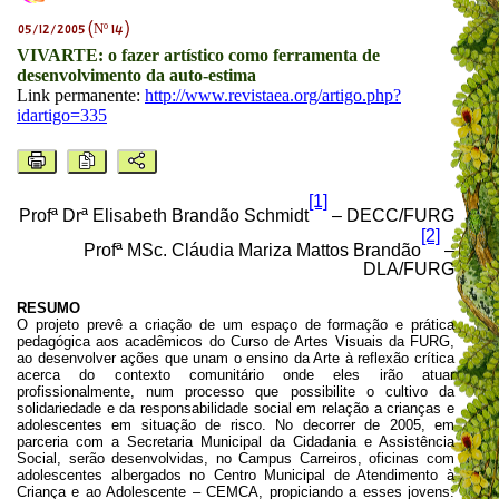
05/12/2005 (Nº 14)
VIVARTE: o fazer artístico como ferramenta de
desenvolvimento da auto-estima
Link permanente:
http://www.revistaea.org/artigo.php?
idartigo=335
[1]
Profª Drª Elisabeth Brandão Schmidt
– DECC/FURG
[2]
Profª MSc.
Cláudia Mariza Mattos Brandão
–
DLA/FURG
RESUMO
O projeto prevê a criação de um espaço de formação e prática
pedagógica aos acadêmicos do Curso de Artes Visuais da FURG,
ao desenvolver ações que unam o ensino da Arte à reflexão crítica
acerca do contexto comunitário onde eles irão atuar
profissionalmente, num processo que possibilite o cultivo da
solidariedade e da responsabilidade social em relação a crianças e
adolescentes em situação de risco. No decorrer de 2005, em
parceria com a Secretaria Municipal da Cidadania e Assistência
Social, serão desenvolvidas, no Campus Carreiros, oficinas com
adolescentes albergados no Centro Municipal de Atendimento à
Criança e ao Adolescente – CEMCA, propiciando a esses jovens: