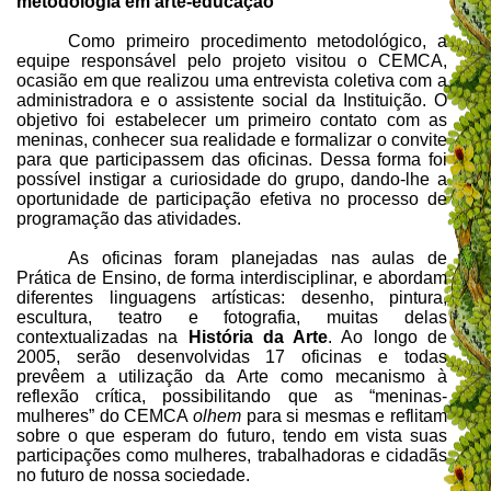
metodologia em arte-educação
Como primeiro procedimento metodológico, a
equipe responsável pelo projeto visitou o CEMCA,
ocasião em que realizou uma entrevista coletiva com a
administradora e o assistente social da Instituição. O
objetivo foi estabelecer um primeiro contato com as
meninas, conhecer sua realidade e formalizar o convite
para que participassem das oficinas. Dessa forma foi
possível instigar a curiosidade do grupo, dando-lhe a
oportunidade de participação efetiva no processo de
programação das atividades.
As oficinas foram planejadas nas aulas de
Prática de Ensino, de forma interdisciplinar, e abordam
diferentes linguagens artísticas: desenho, pintura,
escultura, teatro e fotografia, muitas delas
contextualizadas na
História da Arte
. Ao longo de
2005, serão desenvolvidas 17 oficinas e todas
prevêem a utilização da Arte como mecanismo à
reflexão crítica, possibilitando que as “meninas-
mulheres” do CEMCA
olhem
para si mesmas e reflitam
sobre o que esperam do futuro, tendo em vista suas
participações como mulheres, trabalhadoras e cidadãs
no futuro de nossa sociedade.