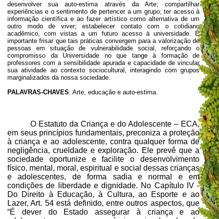
desenvolver sua auto-estima através da Arte; compartilhar
experiências e o sentimento de pertencer a um grupo; ter acesso à
informação científica e ao fazer artístico como alternativa de um
outro modo de viver; estabelecer contato com o cotidiano
acadêmico, com vistas a um futuro acesso à universidade. É
importante frisar que tais práticas convergem para a valorização de
pessoas em situação de vulnerabilidade social, reforçando o
compromisso da Universidade no que tange à formação de
professores com a sensibilidade apurada e capacidade de vincular
sua atividade ao contexto sociocultural, interagindo com grupos
marginalizados da nossa sociedade.
PALAVRAS-CHAVES
: Arte, educação e auto-estima.
O Estatuto da Criança e do Adolescente – ECA,
em seus princípios fundamentais, preconiza a proteção
à criança e ao adolescente, contra qualquer forma de
negligência, crueldade e exploração. Ele prevê que a
sociedade oportunize e facilite o desenvolvimento
físico, mental, moral, espiritual e social dessas crianças
e adolescentes, de forma sadia e normal e em
condições de liberdade e dignidade.
No Capítulo IV -
Do Direito à Educação, à Cultura, ao Esporte e ao
Lazer, Art. 54 está definido, entre outros aspectos, que
“É dever do Estado assegurar à criança e ao