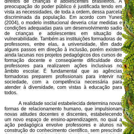
direitos de crianças e adolescentes brasileiros. A
preocupação do poder público é justificada tendo em
vista as necessidades, de toda a ordem, dessa parcela
discriminada da população. Em acordo com Yunes
(2004), o modelo institucional deveria criar medidas e
condições adequadas para um desenvolvimento sadio
de crianças e adolescentes em situação de
vulnerabilidade. Também as instituições formadoras de
professores, entre elas, a universidade, têm dado
alguns passos em direção à inclusão, porém existem
ainda lacunas nos projetos pedagógicos dos cursos de
formação docente e conseqüente dificuldade dos
professores para realizarem ações inclusivas no
âmbito escolar. É fundamental que as agências
formadoras preparem profissionais para intervir na
sociedade, com a competência necessária para
atender à diversidade, com vistas à educação para
todos.
A realidade social estabelecida determina novas
formas de relacionamento humano, que impulsionam
novas atitudes docentes e discentes, estabelecendo
um novo espaço de ensino-aprendizagem, no qual a
ação pedagógica envolve professores e alunos na
construção do conhecimento científico, sem prescindir