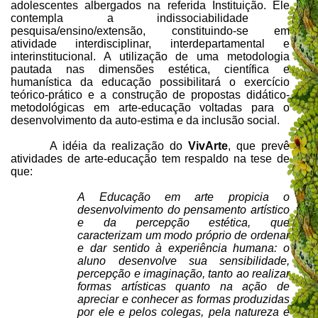
adolescentes albergados na referida Instituição. Ele
contempla a indissociabilidade
pesquisa/ensino/extensão, constituindo-se em
atividade interdisciplinar, interdepartamental e
interinstitucional. A utilização de uma metodologia
pautada nas dimensões estética, científica e
humanística da educação possibilitará o exercício
teórico-prático e a construção de propostas didático-
metodológicas em arte-educação voltadas para o
desenvolvimento da auto-estima e da inclusão social.
A idéia da realização do
VivArte
, que prevê
atividades de arte-educação tem respaldo na tese de
que:
A Educação em arte propicia o
desenvolvimento do pensamento artístico
e da percepção estética, que
caracterizam um modo próprio de ordenar
e dar sentido à experiência humana: o
aluno desenvolve sua sensibilidade,
percepção e imaginação, tanto ao realizar
formas artísticas quanto na ação de
apreciar e conhecer as formas produzidas
por ele e pelos colegas, pela natureza e