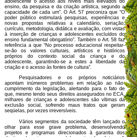
adolescente o acesso aos níveis mais elevados do
ensino, da pesquisa e da criação artística, segundo a
capacidade de cada um”. O Art. 57 preconiza que “O
poder público estimulará pesquisas, experiências e
novas propostas relativas a calendário, seriação,
currículo, metodologia, didática e avaliação, com vistas
à inserção de crianças e adolescentes excluídos do
ensino fundamental obrigatório”. Também o Art. 58 faz
referência a que “No processo educacional respeitar-
se-ão os valores culturais, artísticos e históricos
próprios do contexto social da criança e do
adolescente, garantindo-se a estes a liberdade da
criação e o acesso às fontes de cultura”.
Pesquisadores e os próprios noticiários
apontam inúmeros problemas em relação ao não-
cumprimento da legislação, alertando para o fato de
que, mesmo tendo seus direitos assegurados no ECA,
milhares de crianças e adolescentes são vítimas da
exclusão social, sofrendo maus tratos que geram
seqüelas, por vezes irreversíveis.
Vários segmentos da sociedade têm lançado o
olhar para esse grave problema, desenvolvendo
projetos e programas direcionados à garantia dos