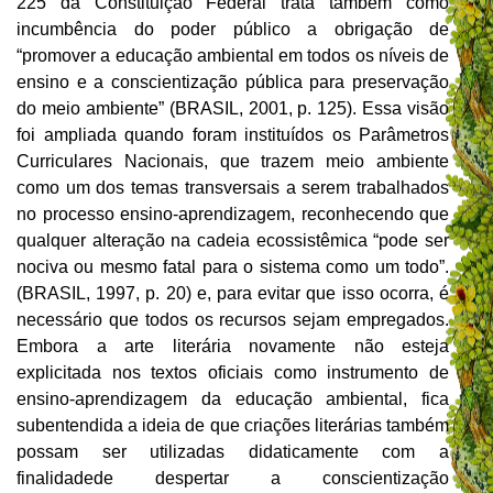
225 da Constituição Federal trata também como
incumbência do poder público a obrigação de
“promover a educação ambiental em todos os níveis de
ensino e a conscientização pública para preservação
do meio ambiente” (BRASIL, 2001, p. 125). Essa visão
foi ampliada quando foram instituídos os Parâmetros
Curriculares Nacionais, que trazem meio ambiente
como um dos temas transversais a serem trabalhados
no processo ensino-aprendizagem, reconhecendo que
qualquer alteração na cadeia ecossistêmica “pode ser
nociva ou mesmo fatal para o sistema como um todo”.
(BRASIL, 1997, p. 20) e, para evitar que isso ocorra, é
necessário que todos os recursos sejam empregados.
Embora a arte literária novamente não esteja
explicitada nos textos oficiais como instrumento de
ensino-aprendizagem da educação ambiental, fica
subentendida a ideia de que criações literárias também
possam ser utilizadas didaticamente com a
finalidadede despertar a conscientização