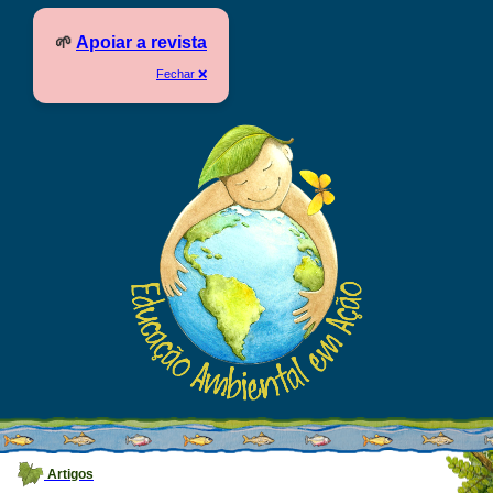
🌱
Apoiar a revista
Fechar ❌
Artigos