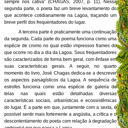
sempre nos cativa” (CHAGAS, 2007, p. 11). Nessa
segunda parte, o poeta faz um breve levantamento do
que acontece cotidianamente na Lagoa, traçando um
breve perfil dos frequentadores do lugar.
A terceira parte é praticamente uma continuação
da segunda. Cada parte do poema funciona como uma
espécie de cromo no qual estão impressos frames do
que ocorre no dia a dia da Lagoa. Seus frequentadores
são caracterizados de forma bem geral, com ênfase em
suas características gerais. A seguir, no quarto
momento do livro, José Chagas dedica-se a descrever
os aspectos paisagísticos da Lagoa. A sequência de
estrofes funciona como uma espécie de galeria de
telas nas quais estão detalhadas diversas
características sociais, urbanísticas e ecossistêmicas
do lugar. É a parte em que, juntamente com a sexta, é
possível sentir mais fortemente a angústia, a crítica e o
descontentamento do poeta com relação à degradação
ambiental por que passa a Lagoa.