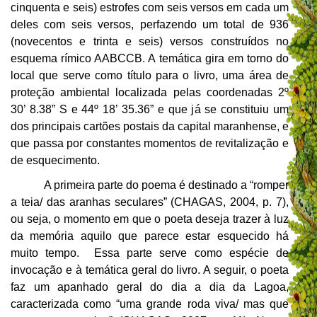
cinquenta e seis) estrofes com seis versos em cada um
deles com seis versos, perfazendo um total de 936
(novecentos e trinta e seis) versos construídos no
esquema rímico AABCCB. A temática gira em torno do
local que serve como título para o livro, uma área de
proteção ambiental localizada pelas coordenadas 2º
30’ 8.38” S e 44º 18’ 35.36” e que já se constituiu um
dos principais cartões postais da capital maranhense, e
que passa por constantes momentos de revitalização e
de esquecimento.
A primeira parte do poema é destinado a “romper
a teia/ das aranhas seculares” (CHAGAS, 2004, p. 7),
ou seja, o momento em que o poeta deseja trazer à luz
da memória aquilo que parece estar esquecido há
muito tempo. Essa parte serve como espécie de
invocação e à temática geral do livro. A seguir, o poeta
faz um apanhado geral do dia a dia da Lagoa,
caracterizada como “uma grande roda viva/ mas que