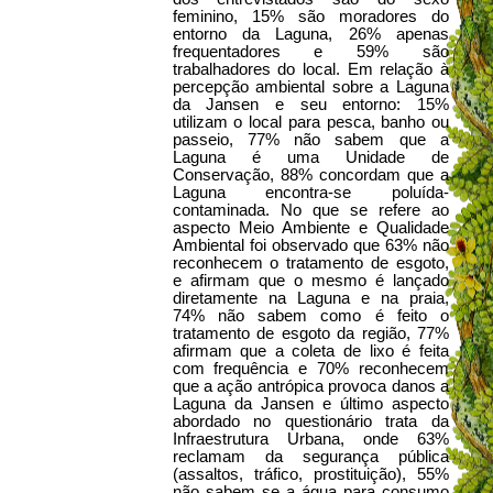
feminino, 15% são moradores do
entorno da Laguna, 26% apenas
frequentadores e 59% são
trabalhadores do local. Em relação à
percepção ambiental sobre a Laguna
da Jansen e seu entorno: 15%
utilizam o local para pesca, banho ou
passeio, 77% não sabem que a
Laguna é uma Unidade de
Conservação, 88% concordam que a
Laguna encontra-se poluída-
contaminada. No que se refere ao
aspecto Meio Ambiente e Qualidade
Ambiental foi observado que 63% não
reconhecem o tratamento de esgoto,
e afirmam que o mesmo é lançado
diretamente na Laguna e na praia,
74% não sabem como é feito o
tratamento de esgoto da região, 77%
afirmam que a coleta de lixo é feita
com frequência e 70% reconhecem
que a ação antrópica provoca danos a
Laguna da Jansen e último aspecto
abordado no questionário trata da
Infraestrutura Urbana, onde 63%
reclamam da segurança pública
(assaltos, tráfico, prostituição), 55%
não sabem se a água para consumo