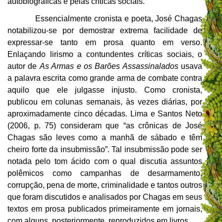
autobiográficas e pelas críticas sociais.
Essencialmente cronista e poeta, José Chagas
notabilizou-se por demostrar extrema facilidade de
expressar-se tanto em prosa quanto em verso.
Enlaçando lirismo a contundentes críticas sociais, o
autor de
As Armas e os Barões Assassinalados
usava
a palavra escrita como grande arma de combate contra
aquilo que ele julgasse injusto. Como cronista,
publicou em colunas semanais, às vezes diárias, por
aproximadamente cinco décadas. Lima e Santos Neto
(2006, p. 75) consideram que “as crônicas de José
Chagas são leves como a manhã de sábado e têm
cheiro forte da insubmissão”. Tal insubmissão pode ser
notada pelo tom ácido com o qual discutia assuntos
polêmicos como campanhas de desarmamento,
corrupção, pena de morte, criminalidade e tantos outros
que foram discutidos e analisados por Chagas em seus
textos em prosa publicados primeiramente em jornais,
com alguns, posteriormente, reproduzidos em livros.