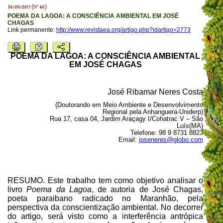
30/05/2017 (Nº 60)
POEMA DA LAGOA: A CONSCIÊNCIA AMBIENTAL EM JOSÉ
CHAGAS
Link permanente:
http://www.revistaea.org/artigo.php?idartigo=2773
POEMA DA LAGOA: A CONSCIÊNCIA AMBIENTAL
EM JOSÉ CHAGAS
José Ribamar Neres Costa
(Doutorando em Meio Ambiente e Desenvolvimento
Regional pela Anhanguera-Uniderp)
Rua 17, casa 04, Jardim Araçagy I/Cohatrac V – São
Luís(MA)
Telefone: 98 9 8731 8823
Email:
joseneres@globo.com
RESUMO. Este trabalho tem como objetivo analisar o
livro
Poema da Lagoa
, de autoria de José Chagas,
poeta paraibano radicado no Maranhão, pela
perspectiva da conscientização ambiental. No decorrer
do artigo, será visto como a interferência antrópica