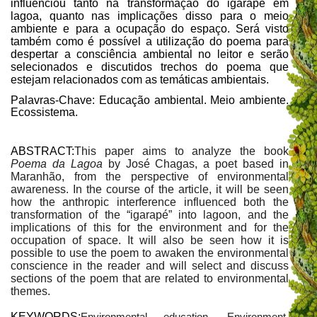
influenciou tanto na transformação do igarapé em
lagoa, quanto nas implicações disso para o meio
ambiente e para a ocupação do espaço. Será visto
também como é possível a utilização do poema para
despertar a consciência ambiental no leitor e serão
selecionados e discutidos trechos do poema que
estejam relacionados com as temáticas ambientais.
Palavras-Chave: Educação ambiental. Meio ambiente.
Ecossistema.
ABSTRACT:
This paper aims to analyze the book 
Poema da Lagoa
 by José Chagas, a poet based in 
Maranhão, from the perspective of environmental 
awareness. In the course of the article, it will be seen 
how the anthropic interference influenced both the 
transformation of the “igarapé” into lagoon, and the 
implications of this for the environment and for the 
occupation of space. It will also be seen how it is 
possible to use the poem to awaken the environmental 
conscience in the reader and will select and discuss 
sections of the poem that are related to environmental 
themes.
KEYWORDS:
Environmental education. Environment.