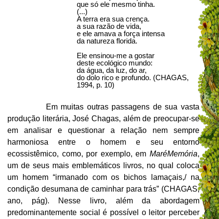
que só ele mesmo tinha.
(...)
A terra era sua crença.
a sua razão de vida,
e ele amava a força intensa
da natureza florida.
Ele ensinou-me a gostar
deste ecológico mundo:
da água, da luz, do ar,
do dolo rico e profundo. (CHAGAS,
1994, p. 10)
Em muitas outras passagens de sua vasta
produção literária, José Chagas, além de preocupar-se
em analisar e questionar a relação nem sempre
harmoniosa entre o homem e seu entorno
ecossistêmico, como, por exemplo, em
MaréMemória
,
um de seus mais emblemáticos livros, no qual coloca
um homem “irmanado com os bichos lamaçais,/ na
condição desumana de caminhar para trás” (CHAGAS,
ano, pág). Nesse livro, além da abordagem
predominantemente social é possível o leitor perceber