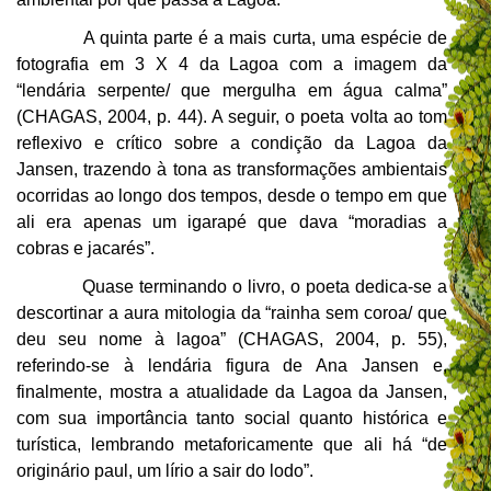
A quinta parte é a mais curta, uma espécie de
fotografia em 3 X 4 da Lagoa com a imagem da
“lendária serpente/ que mergulha em água calma”
(CHAGAS, 2004, p. 44). A seguir, o poeta volta ao tom
reflexivo e crítico sobre a condição da Lagoa da
Jansen, trazendo à tona as transformações ambientais
ocorridas ao longo dos tempos, desde o tempo em que
ali era apenas um igarapé que dava “moradias a
cobras e jacarés”.
Quase terminando o livro, o poeta dedica-se a
descortinar a aura mitologia da “rainha sem coroa/ que
deu seu nome à lagoa” (CHAGAS, 2004, p. 55),
referindo-se à lendária figura de Ana Jansen e,
finalmente, mostra a atualidade da Lagoa da Jansen,
com sua importância tanto social quanto histórica e
turística, lembrando metaforicamente que ali há “de
originário paul, um lírio a sair do lodo”.