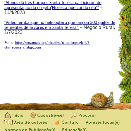
Alunos do Ifes Campus Santa Teresa participam de
“
‘
–
apresentação do projeto
Floresta que cai do céu’”
11/4/2023
Vídeo: embarque no helicóptero que lançou 500 quilos de
“
– Negócio Rural,
sementes de árvores em Santa Teresa”
1/7/2023
Fonte:
https://novamata.org/iniciativa/nilton-broseghini/?
utm_source=chatgpt.com
Início
Cadastre-se!
Procurar
Área de autores
Contato
Apresentação
(4)
Normas de Publicação
Educação