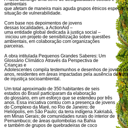
ambientais
que afetam de maneira mais aguda grupos étnicos específi
situação de vulnerabilidade.
Com base nos depoimentos de jovens
dessas localidades, a ActionAid –
uma entidade global dedicada à justiça social –
iniciou um projeto de sensibilização sobre questões
ambientais, em colaboração com organizações
parceiras.
A obra intitulada Pequenos Grandes Saberes: Um
Glossário Climático Através da Perspectiva de
Crianças e
Adolescentes compila testemunhos e desenhos de jovens com
anos, residentes em áreas impactadas pela ausência de infrae
de injustiça socioambiental.
Um total aproximado de 350 habitantes de seis
estados do Brasil participaram da elaboração
do glossário, em um esforço que se estendeu por três
anos. Essa iniciativa contou com a presença de jovens
do Complexo da Maré, no Rio de Janeiro; de
Heliópolis, em São Paulo; da terra indígena Xakriabá,
em Minas Gerais; de comunidades rurais do interior de
Pernambuco; de áreas quilombolas na Bahia
e também de grupos de quebradeiras de coco