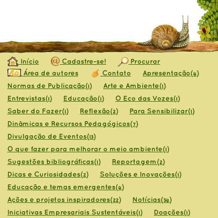
Início
Cadastre-se!
Procurar
Área de autores
Contato
Apresentação
(4)
Normas de Publicação
Arte e Ambiente
(1)
(1)
Entrevistas
Educação
O Eco das Vozes
(1)
(1)
(1)
Saber do Fazer
Reflexão
Para Sensibilizar
(1)
(2)
(1)
Dinâmicas e Recursos Pedagógicos
(7)
Divulgação de Eventos
(13)
O que fazer para melhorar o meio ambiente
(1)
Sugestões bibliográficas
Reportagem
(1)
(2)
Dicas e Curiosidades
Soluções e Inovações
(2)
(1)
Educação e temas emergentes
(4)
Ações e projetos inspiradores
Notícias
(22)
(34)
Iniciativas Empresariais Sustentáveis
Doações
(1)
(1)