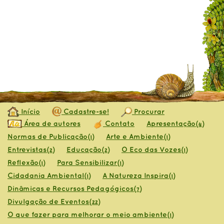
Início
Cadastre-se!
Procurar
Área de autores
Contato
Apresentação
(4)
Normas de Publicação
Arte e Ambiente
(1)
(1)
Entrevistas
Educação
O Eco das Vozes
(2)
(2)
(1)
Reflexão
Para Sensibilizar
(1)
(1)
Cidadania Ambiental
A Natureza Inspira
(1)
(1)
Dinâmicas e Recursos Pedagógicos
(7)
Divulgação de Eventos
(22)
O que fazer para melhorar o meio ambiente
(1)