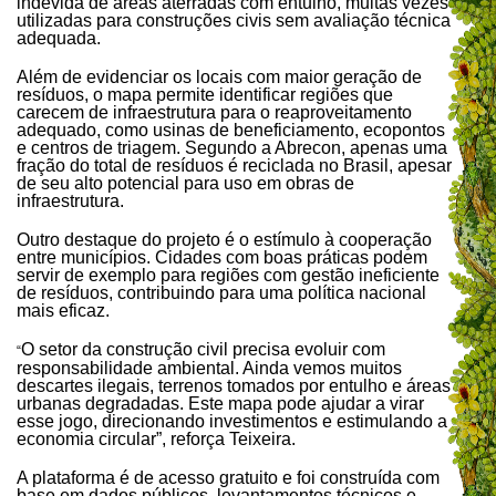
indevida de áreas aterradas com entulho, muitas vezes
utilizadas para construções civis sem avaliação técnica
adequada.
Além de evidenciar os locais com maior geração de
resíduos, o mapa permite identificar regiões que
carecem de infraestrutura para o reaproveitamento
adequado, como usinas de beneficiamento, ecopontos
e centros de triagem. Segundo a Abrecon, apenas uma
fração do total de resíduos é reciclada no Brasil, apesar
de seu alto potencial para uso em obras de
infraestrutura.
Outro destaque do projeto é o estímulo à cooperação
entre municípios. Cidades com boas práticas podem
servir de exemplo para regiões com gestão ineficiente
de resíduos, contribuindo para uma política nacional
mais eficaz.
O setor da construção civil precisa evoluir com
“
responsabilidade ambiental. Ainda vemos muitos
descartes ilegais, terrenos tomados por entulho e áreas
urbanas degradadas. Este mapa pode ajudar a virar
esse jogo, direcionando investimentos e estimulando a
economia circular”, reforça Teixeira.
A plataforma é de acesso gratuito e foi construída com
base em dados públicos, levantamentos técnicos e