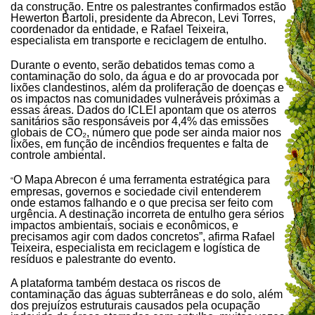
da construção. Entre os palestrantes confirmados estão
Hewerton Bartoli, presidente da Abrecon, Levi Torres,
coordenador da entidade, e Rafael Teixeira,
especialista em transporte e reciclagem de entulho.
Durante o evento, serão debatidos temas como a
contaminação do solo, da água e do ar provocada por
lixões clandestinos, além da proliferação de doenças e
os impactos nas comunidades vulneráveis próximas a
essas áreas. Dados do ICLEI apontam que os aterros
sanitários são responsáveis por 4,4% das emissões
globais de CO₂, número que pode ser ainda maior nos
lixões, em função de incêndios frequentes e falta de
controle ambiental.
O Mapa Abrecon é uma ferramenta estratégica para
“
empresas, governos e sociedade civil entenderem
onde estamos falhando e o que precisa ser feito com
urgência. A destinação incorreta de entulho gera sérios
impactos ambientais, sociais e econômicos, e
precisamos agir com dados concretos”, afirma Rafael
Teixeira, especialista em reciclagem e logística de
resíduos e palestrante do evento.
A plataforma também destaca os riscos de
contaminação das águas subterrâneas e do solo, além
dos prejuízos estruturais causados pela ocupação