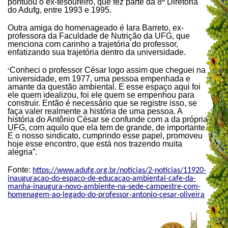
pontuou o ex-tesoureiro, que fez parte da 8ª Diretoria
do Adufg, entre 1993 e 1995.
Outra amiga do homenageado é Iara Barreto, ex-
professora da Faculdade de Nutrição da UFG, que
menciona com carinho a trajetória do professor,
enfatizando sua trajetória dentro da universidade.
Conheci o professor César logo assim que cheguei na
“
universidade, em 1977, uma pessoa empenhada e
amante da questão ambiental. E esse espaço aqui foi
ele quem idealizou, foi ele quem se empenhou para
construir. Então é necessário que se registre isso, se
faça valer realmente a história de uma pessoa. A
história do Antônio César se confunde com a da própria
UFG, com aquilo que ela tem de grande, de importante.
E o nosso sindicato, cumprindo esse papel, promoveu
hoje esse encontro, que está nos trazendo muita
alegria”.
Fonte:
https://www.adufg.org.br/noticias/2-noticias/11920-
inauguracao-do-espaco-de-educacao-ambiental-cafe-da-
manha-inaugura-novo-ambiente-na-sede-campestre-com-
homenagem-ao-legado-do-professor-antonio-cesar-oliveira