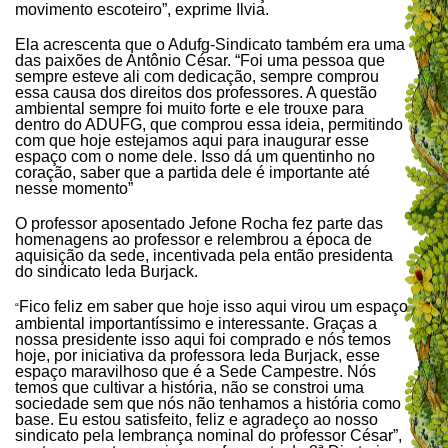
movimento escoteiro”, exprime Ilvia.
Ela acrescenta que o Adufg-Sindicato também era uma
das paixões de Antônio César. “Foi uma pessoa que
sempre esteve ali com dedicação, sempre comprou
essa causa dos direitos dos professores. A questão
ambiental sempre foi muito forte e ele trouxe para
dentro do ADUFG, que comprou essa ideia, permitindo
com que hoje estejamos aqui para inaugurar esse
espaço com o nome dele. Isso dá um quentinho no
coração, saber que a partida dele é importante até
nesse momento”
O professor aposentado Jefone Rocha fez parte das
homenagens ao professor e relembrou a época de
aquisição da sede, incentivada pela então presidenta
do sindicato Ieda Burjack.
Fico feliz em saber que hoje isso aqui virou um espaço
“
ambiental importantíssimo e interessante. Graças a
nossa presidente isso aqui foi comprado e nós temos
hoje, por iniciativa da professora Ieda Burjack, esse
espaço maravilhoso que é a Sede Campestre. Nós
temos que cultivar a história, não se constroi uma
sociedade sem que nós não tenhamos a história como
base. Eu estou satisfeito, feliz e agradeço ao nosso
sindicato pela lembrança nominal do professor César”,