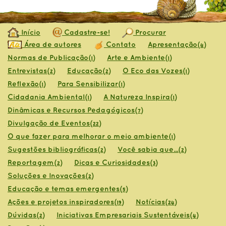
Início
Cadastre-se!
Procurar
Área de autores
Contato
Apresentação
(4)
Normas de Publicação
Arte e Ambiente
(1)
(1)
Entrevistas
Educação
O Eco das Vozes
(2)
(2)
(1)
Reflexão
Para Sensibilizar
(1)
(1)
Cidadania Ambiental
A Natureza Inspira
(1)
(1)
Dinâmicas e Recursos Pedagógicos
(7)
Divulgação de Eventos
(22)
O que fazer para melhorar o meio ambiente
(1)
Sugestões bibliográficas
Você sabia que...
(2)
(2)
Reportagem
Dicas e Curiosidades
(2)
(3)
Soluções e Inovações
(2)
Educação e temas emergentes
(5)
Ações e projetos inspiradores
Notícias
(19)
(24)
Dúvidas
Iniciativas Empresariais Sustentáveis
(2)
(4)