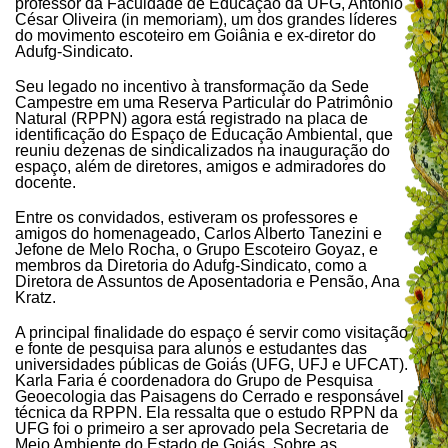
professor da Faculdade de Educação da UFG, Antônio
César Oliveira (in memoriam), um dos grandes líderes
do movimento escoteiro em Goiânia e ex-diretor do
Adufg-Sindicato.
Seu legado no incentivo à transformação da Sede
Campestre em uma Reserva Particular do Patrimônio
Natural (RPPN) agora está registrado na placa de
identificação do Espaço de Educação Ambiental, que
reuniu dezenas de sindicalizados na inauguração do
espaço, além de diretores, amigos e admiradores do
docente.
Entre os convidados, estiveram os professores e
amigos do homenageado, Carlos Alberto Tanezini e
Jefone de Melo Rocha, o Grupo Escoteiro Goyaz, e
membros da Diretoria do Adufg-Sindicato, como a
Diretora de Assuntos de Aposentadoria e Pensão, Ana
Kratz.
A principal finalidade do espaço é servir como visitação
e fonte de pesquisa para alunos e estudantes das
universidades públicas de Goiás (UFG, UFJ e UFCAT).
Karla Faria é coordenadora do Grupo de Pesquisa
Geoecologia das Paisagens do Cerrado e responsável
técnica da RPPN. Ela ressalta que o estudo RPPN da
UFG foi o primeiro a ser aprovado pela Secretaria de
Meio Ambiente do Estado de Goiás. Sobre as