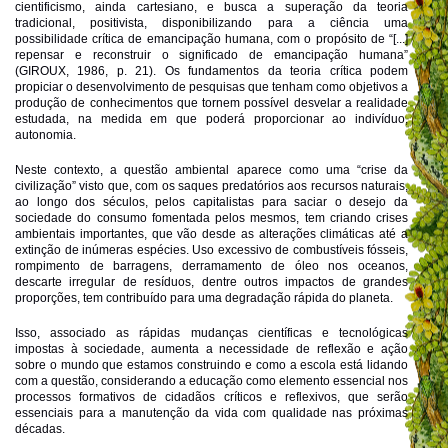
cientificismo, ainda cartesiano, e busca a superação da teoria
tradicional, positivista, disponibilizando para a ciência uma
possibilidade crítica de emancipação humana, com o propósito de “[...]
repensar e reconstruir o significado de emancipação humana”
(GIROUX, 1986, p. 21). Os fundamentos da teoria crítica podem
propiciar o desenvolvimento de pesquisas que tenham como objetivos a
produção de conhecimentos que tornem possível desvelar a realidade
estudada, na medida em que poderá proporcionar ao indivíduo,
autonomia.
Neste contexto, a questão ambiental aparece como uma “crise da
civilização” visto que, com os saques predatórios aos recursos naturais,
ao longo dos séculos, pelos capitalistas para saciar o desejo da
sociedade do consumo fomentada pelos mesmos, tem criando crises
ambientais importantes, que vão desde as alterações climáticas até a
extinção de inúmeras espécies. Uso excessivo de combustíveis fósseis,
rompimento de barragens, derramamento de óleo nos oceanos,
descarte irregular de resíduos, dentre outros impactos de grandes
proporções, tem contribuído para uma degradação rápida do planeta.
Isso, associado as rápidas mudanças científicas e tecnológicas
impostas à sociedade, aumenta a necessidade de reflexão e ação
sobre o mundo que estamos construindo e como a escola está lidando
com a questão, considerando a educação como elemento essencial nos
processos formativos de cidadãos críticos e reflexivos, que serão
essenciais para a manutenção da vida com qualidade nas próximas
décadas.