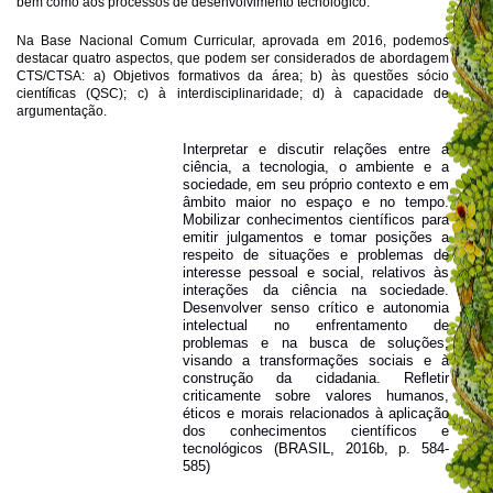
bem como aos processos de desenvolvimento tecnológico.
Na Base Nacional Comum Curricular, aprovada em 2016, podemos
destacar quatro aspectos, que podem ser considerados de abordagem
CTS/CTSA: a) Objetivos formativos da área; b) às questões sócio
científicas (QSC); c) à interdisciplinaridade; d) à capacidade de
argumentação.
Interpretar e discutir relações entre a
ciência, a tecnologia, o ambiente e a
sociedade, em seu próprio contexto e em
âmbito maior no espaço e no tempo.
Mobilizar conhecimentos científicos para
emitir julgamentos e tomar posições a
respeito de situações e problemas de
interesse pessoal e social, relativos às
interações da ciência na sociedade.
Desenvolver senso crítico e autonomia
intelectual no enfrentamento de
problemas e na busca de soluções,
visando a transformações sociais e à
construção da cidadania. Refletir
criticamente sobre valores humanos,
éticos e morais relacionados à aplicação
dos conhecimentos científicos e
tecnológicos (BRASIL, 2016b, p. 584-
585)