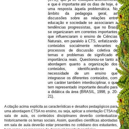
e que é importante até os dias de hoje, é
uma resposta àquela problemática. No
âmbito da pedagogia geral, as
discussões sobre as relações entre
educação e sociedade se associaram a
tendências progressistas, que no Brasil
se organizaram em correntes importantes
que influenciaram o ensino de Ciências
Naturais, em paralelo à CTS, enfatizando
conteúdos socialmente relevantes e
processos de discussão coletiva de
temas e problemas de significado e
importância reais. Questionou-se tanto a
abordagem quanto a organização dos
conteúdos, identificando-se a
necessidade de um ensino que
integrasse os diferentes conteúdos, com
um caráter também interdisciplinar, o que
tem representado importante desafio para
a didática da área (BRASIL, 1998, p. 20-
21).
A citação acima explicita as características e desafios pedagógicos para
uma abordagem CTSA no ensino, ou seja, aplicar a orientação CTSA na
sala de aula, os conteúdos disciplinares deverão contextualizar
historicamente os temas sociais. Assim, questões científicas abordadas
em sala de aula deverão estar presentes no cotidiano dos estudantes,