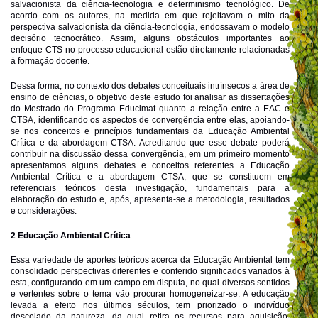
salvacionista da ciência-tecnologia e determinismo tecnológico. De
acordo com os autores, na medida em que rejeitavam o mito da
perspectiva salvacionista da ciência-tecnologia, endossavam o modelo
decisório tecnocrático. Assim, alguns obstáculos importantes ao
enfoque CTS no processo educacional estão diretamente relacionadas
à formação docente.
Dessa forma, no contexto dos debates conceituais intrínsecos a área de
ensino de ciências, o objetivo deste estudo foi analisar as dissertações
do Mestrado do Programa Educimat quanto a relação entre a EAC e
CTSA, identificando os aspectos de convergência entre elas, apoiando-
se nos conceitos e princípios fundamentais da Educação Ambiental
Crítica e da abordagem CTSA. Acreditando que esse debate poderá
contribuir na discussão dessa convergência, em um primeiro momento
apresentamos alguns debates e conceitos referentes a Educação
Ambiental Crítica e a abordagem CTSA, que se constituem em
referenciais teóricos desta investigação, fundamentais para a
elaboração do estudo e, após, apresenta-se a metodologia, resultados
e considerações.
2 Educação Ambiental Crítica
Essa variedade de aportes teóricos acerca da Educação Ambiental tem
consolidado perspectivas diferentes e conferido significados variados à
esta, configurando em
um campo em disputa
, no qual diversos sentidos
e vertentes sobre o tema vão procurar homogeneizar-se. A educação
levada a efeito nos últimos séculos, tem priorizado o indivíduo
descolado da natureza, da qual retira os recursos para aquisição,