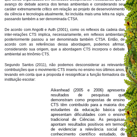
avanço do debate acerca dos temas ambientais e considerando seu
caráter extremamente crítico em relação ao projeto de desenvolvimento
da ciência e tecnologia atualmente, foi incluída mais uma letra na sigla,
passando também a ser denominada CTSA.
De acordo com Angotti e Auth (2001), como os reflexos da cadeia das
inter-relações CTS implica, necessariamente, em reflexos ambientais,
posteriormente passou a ser denominada também CTSA. Então, de
acordo com as referências dessa abordagem, podemos afirmar,
considerando sua origem, que a abordagem CTS incorpora o debate
ambiental ao trinômio CTS.
Segundo Santos (2011), não podemos desconsiderar as relevantes
contribuições que o movimento CTS inseriu no ensino nos últimos anos,
levando em conta que a proposta é ressignificar a função formadora da
instituição escolar:
Aikenhead (2005 e 2006) apresenta
resultados de pesquisas que
demonstram como propostas de ensino
CTS têm contribuído para a maioria dos
estudantes da educação básica que
apresentam dificuldades com o ensino
tradicional de Ciências. As pesquisas
apontam resultados positivos em termos
de evidenciar a relevância social do
conhecimento científico estudado, de