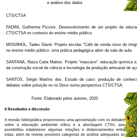
e análise dos dados
CTS/CTSA
FADINI, Guilherme Pizzoni.
Desenvolvimento de um projeto de educa
CTS/CTSA no contexto do ensino médio público
.
MOGNHOL, Tadeu Davel. Projeto escolar “
Café de venda nova do imigr
no ensino médio público: uma prática pedagógica além da sala de aula
.
SANTANA, Raiza Carla Mattos.
Projeto “mascavo”
: educação química a 
da construção social de ciência e tecnologia da produção artesanal de aç
SANTOS, Sérgio Martins dos.
Estudo de caso:
produção de conheci
debates sobre poluição no rio Doce numa perspectiva CTS/CTSA.
Fonte: Elaborado pelos autores, 2020
6 Resultados e discussão
A revisão bibliográfica proporcionou uma aproximação com os debates
sobre a educação ambiental crítica e a abordagem CTSA, que
possibilitou estabelecer algumas relações e distanciamentos entre
estas, além de revelar possíveis categorias de análise adequadas às