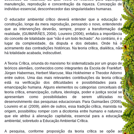
manutenção, reprodução e concentração da riqueza. Concepção de
indivíduo essencial, desconhecedor das singularidades humanas.
O educador ambiental crítico deverá entender que a educação é
construção, longe da mera reprodução, pensando o novo, entendendo
que as intervenções deverão, sempre, propor a transformação da
realidade, (GUIMARÃES, 2004). Loureiro (2006), enfatiza a importância
do conceito de totalidade que “não é um todo fechado”. Ao contrário, é o
lugar da complexidade, da disputa e dos debates. Onde há o
acirramento das contradições históricas. Na teoria crítica, dialética, não
há totalidade acabada, indiscutível.
A Teoria Crítica, oriunda do marxismo foi sistematizada por um grupo de
teóricos alemães, conhecidos como integrantes da Escola de Frankfurt:
Jürgen Habermas, Herbert Marcuse, Max Hokheimer e Theodor Adorno
entre outros. Uma das mais relevantes contribuições da teoria crítica
está na verificação dos dificuldades e possibilidades para a
emancipação humana. Alguns elementos ou categorias conceituais da
teoria crítica, emancipação, cultura, ideologia, poder e justiça social se
apresentam como possibilidades de serem utilizadas no
desenvolvimento das pesquisas educacionais. Para Guimarães (2006),
Loureiro et al. (2009), além de outros, essa tradição crítica, marxista na
origem, possibilitou romper com a dicotomia entre humano e natureza
que ele atribui à alienação capitalista, essencial para a educação
ambiental, sobretudo a Educação Ambiental Crítica.
A pesquisa, conforme proposição da teoria crítica se opõe ao