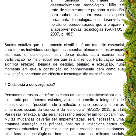
a ideologia dominante do
desenvolvimento tecnológico. Não se
trata de simplesmente preparar o cidadão
para saber lidar com essa ou aquela
ferramenta tecnológica ou desenvolver
no aluno representações que o preparem
a absorver novas tecnologias (SANTOS,
2007, p. 483).
Santos enfatiza que o letramento científico, é um requisito essencial
para que os indivíduos consigam acompanhar plenamente os avanços
científicos e tecnológicos, servindo-se destes para exercer sua
participação no meio social em que está inserido. Participação aqui,
significa reflexão, tomada de decisão, opinião e execução, num
momento em que a construção do conhecimento bem como sua
divulgação, sobretudo em ciência e tecnologia são muito rápidas.
4 Onde está a convergência?
Pensamos o ensino de ciências como um campo multidisciplinar a ser
explorado por inúmeros estudos, visto que permite a integração de
temas diversos, “possibilitando a reflexão e ação possíveis sobre as
dimensões sociais da ciência e da tecnologia” (BAZZO, 2011, p. 91).
Para essa reflexão, ainda será necessário percorrer um longo caminho.
Muitas mudanças deverão ser implementadas, será necessária uma
profunda alteração nas práticas, posturas e intencionalidades do
processo educativo. É preciso olhar para essas bruscas mudanças
científicas e tecnológicas, bem como para os reflexos sociais