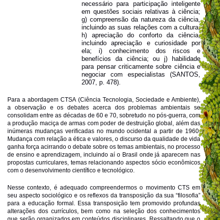
necessário para participação inteligente
em questões sociais relativas à ciência;
g) compreensão da natureza da ciência,
incluindo as suas relações com a cultura;
h) apreciação do conforto da ciência,
incluindo apreciação e curiosidade por
ela; i) conhecimento dos riscos e
benefícios da ciência; ou j) habilidade
para pensar criticamente sobre ciência e
negociar com especialistas (SANTOS,
2007, p. 478).
Para a abordagem CTSA (Ciência Tecnologia, Sociedade e Ambiente),
a observação e os debates acerca dos problemas ambientais se
consolidam entre as décadas de 60 e 70, sobretudo no pós-guerra, com
a produção maciça de armas com poder de destruição global, além das
inúmeras mudanças verificadas no mundo ocidental a partir de 1960.
Mudança com relação a ética e valores, o discurso da qualidade de vida
ganha força acirrando o debate sobre os temas ambientais, no processo
de ensino e aprendizagem, incluindo aí o Brasil onde já aparecem nas
propostas curriculares, temas relacionando aspectos sócio econômicos
com o desenvolvimento científico e tecnológico.
Nesse contexto, é adequado compreendermos o movimento CTS em
seu aspecto sociológico e os reflexos da transposição da sua “filosofia”
para a educação formal. Essa transposição tem promovido profundas
alterações dos currículos, bem como na seleção dos conhecimentos
que serão organizados em conteúdos disciplinares. Ressaltando que o