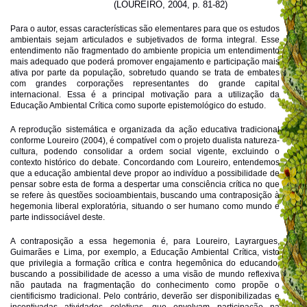
(LOUREIRO, 2004, p. 81-82)
Para o autor, essas características são elementares para que os estudos
ambientais sejam articulados e subjetivados de forma integral. Esse
entendimento não fragmentado do ambiente propicia um entendimento
mais adequado que poderá promover engajamento e participação mais
ativa por parte da população, sobretudo quando se trata de embates
com grandes corporações representantes do grande capital
internacional. Essa é a principal motivação para a utilização da
Educação Ambiental Crítica como suporte epistemológico do estudo.
A reprodução sistemática e organizada da ação educativa tradicional
conforme Loureiro (2004), é compatível com o projeto dualista natureza-
cultura, podendo consolidar a ordem social vigente, excluindo o
contexto histórico do debate. Concordando com Loureiro, entendemos
que a educação ambiental deve propor ao indivíduo a possibilidade de
pensar sobre esta de forma a despertar uma consciência crítica no que
se refere às questões socioambientais, buscando uma contraposição à
hegemonia liberal exploratória, situando o ser humano como mundo e
parte indissociável deste.
A contraposição a essa hegemonia é, para Loureiro, Layrargues,
Guimarães e Lima, por exemplo, a Educação Ambiental Crítica, visto
que privilegia a formação crítica e contra hegemônica do educando,
buscando a possibilidade de acesso a uma visão de mundo reflexiva
não pautada na fragmentação do conhecimento como propõe o
cientificismo tradicional. Pelo contrário, deverão ser disponibilizadas e
incentivadas atividades coletivas, que envolvam participação na