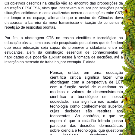
Os objetivos descritos na citação vão ao encontro das proposições da
educação CTS/CTSA, visto que incentivam a busca por soluções para
situações cotidianas e contextualizadas acerca das relações entre C&T,
no tempo e no espaço, afirmando que o ensino de Ciências deve
ultrapassar a barreira da mera transmissão e fixação de conceitos e
repetição de respostas prontas.
Por fim, a abordagem CTS no ensino científico e tecnológico na
educação básica, tema bastante pesquisado por autores que defendem
que essa educação seja capaz de promover a cidadania entre os
estudantes, além da construção essencial de conhecimentos e
habilidades que poderão auxiliar desde à tomada de decisões, até a
inserção no mercado de trabalho, por exemplo. E ainda
Pensar, então, em uma educação
científica crítica significa fazer uma
abordagem com a perspectiva de LCT
com a função social de questionar os
modelos e valores de desenvolvimento
científico e tecnológico em nossa
sociedade. Isso significa não aceitar a
tecnologia como conhecimento superior,
cujas decisões são restritas aos
tecnocratas. Ao contrário, o que se
espera é que o cidadão letrado possa
participar das decisões democráticas
sobre ciência e tecnologia, que questione