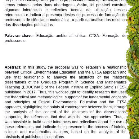
da pesquisa bibliográfica que nos proporcionou uma aproximação com
temas tratados pelas duas abordagens. Assim, foi possível construir
algumas inferências e reflexões acerca da utilização desses
referenciais e indicar a presença destes no processo de formação de
professores de ciências e matemática, a partir da análise dos resumos
das dissertações publicadas.
Palavras-chave
: Educação ambiental crítica. CTSA. Formação de
professores.
Abstract:
In this study, the proposal was to establish a relationship
between Critical Environmental Education and the CTSA approach and
use that relationship to analyze the abstracts of the master's
dissertations of the Graduate Program in Science and Mathematics
Teaching (EDUCIMAT) of the Federal Institute of Espírito Santo (IFES),
published in 2017. Thus, this work sought to identify research that uses
the theoretical and methodological support of the fundamental concepts
and principles of Critical Environmental Education and the CTSA
approach, highlighting the points of convergence between them, through
the analysis of the content of the abstracts of the dissertations,
supporting the references that deal with the two approaches. Thus, it
was possible to build some inferences and reflections about the use of
these references and indicate their presence in the process of training
science and mathematics teachers, based on the analysis of the
abstracts of published dissertations.