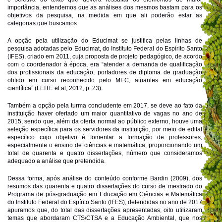
importância, entendemos que as análises dos mesmos bastam para os
objetivos da pesquisa, na medida em que ali poderão estar as
categorias que buscamos.
A opção pela utilização do Educimat se justifica pelas linhas de
pesquisa adotadas pelo Educimat, do Instituto Federal do Espírito Santo
(IFES), criado em 2011, cuja proposta de projeto pedagógico, de acordo
com o coordenador à época, era “atender a demanda de qualificação
dos profissionais da educação, portadores de diploma de graduação
obtido em curso reconhecido pelo MEC, atuantes em educação
científica” (LEITE et al, 2012, p. 23).
Também a opção pela turma concludente em 2017, se deve ao fato da
instituição haver ofertado um maior quantitativo de vagas no ano de
2015, sendo que, além da oferta normal ao público externo, houve uma
seleção específica para os servidores da instituição, por meio de edital
específico cujo objetivo é fomentar a formação de professores,
especialmente o ensino de ciências e matemática, proporcionando um
total de quarenta e quatro dissertações, número que consideramos
adequado a análise que pretendida.
Dessa forma, após análise do conteúdo conforme Bardin (2009), dos
resumos das quarenta e quatro dissertações do curso de mestrado do
Programa de pós-graduação em Educação em Ciências e Matemática
do Instituto Federal do Espírito Santo (IFES), defendidas no ano de 2017
apuramos que, do total das dissertações apresentadas, oito utilizaram
temas que abordaram CTS/CTSA e a Educação Ambiental, que nos