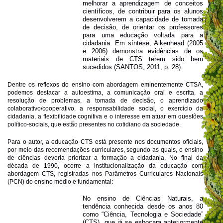
melhorar a aprendizagem de conceitos
científicos, de contribuir para os alunos
desenvolverem a capacidade de tomada
de decisão, de orientar os professores
para uma educação voltada para a
cidadania. Em síntese, Aikenhead (2005
e 2006) demonstra evidências de os
materiais de CTS terem sido bem
sucedidos (SANTOS, 2011, p. 28).
Dentre os reflexos do ensino com abordagem eminentemente CTSA,
podemos destacar a autoestima, a comunicação oral e escrita, a
resolução de problemas, a tomada de decisão, o aprendizado
colaborativo/cooperativo, a responsabilidade social, o exercício da
cidadania, a flexibilidade cognitiva e o interesse em atuar em questões
político-sociais, que estão presentes no cotidiano da sociedade.
Para o autor, a educação CTS está presente nos documentos oficiais,
por meio das recomendações curriculares, segundo as quais, o ensino
de ciências deveria priorizar a formação a cidadania. No final da
década de 1990, ocorre a institucionalização da educação com
abordagem CTS, registradas nos Parâmetros Curriculares Nacionais
(PCN) do ensino médio e fundamental:
No ensino de Ciências Naturais, a
tendência conhecida desde os anos 80
como “Ciência, Tecnologia e Sociedade”
(CTS), que já se esboçara anteriormente