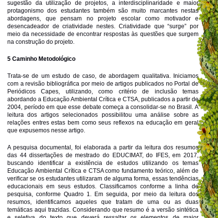
sugestão da utilização de projetos, a interdisciplinaridade e maior
protagonismo dos estudantes também são muito marcantes nestas
abordagens, que pensam no projeto escolar como motivador e
desencadeador de criatividade nestes. Criatividade que “surge” por
meio da necessidade de encontrar respostas às questões que surgem
na construção do projeto.
5 Caminho Metodológico
Trata-se de um estudo de caso, de abordagem qualitativa. Iniciamos
com a revisão bibliográfica por meio de artigos publicados no Portal de
Periódicos Capes, utilizando, como critério de inclusão temas
abordando a Educação Ambiental Crítica e CTSA, publicados a partir de
2004, período em que esse debate começa a consolidar-se no Brasil. A
leitura dos artigos selecionados possibilitou uma análise sobre as
relações entres estas bem como seus reflexos na educação em geral
que expusemos nesse artigo.
A pesquisa documental, foi elaborada a partir da leitura dos resumos
das 44 dissertações de mestrado do EDUCIMAT, do IFES, em 2017,
buscando identificar a existência de estudos utilizando os temas
Educação Ambiental Crítica e CTSA como fundamento teórico, além de
verificar se os estudantes utilizaram de alguma forma, essas tendências
educacionais em seus estudos. Classificamos conforme a linha de
pesquisa, conforme Quadro 1. Em seguida, por meio da leitura dos
resumos, identificamos aqueles que tratam de uma ou as duas
temáticas aqui trazidas. Considerando que resumo é a versão sintética
e seletiva do texto que deverá ressaltar os elementos de maior