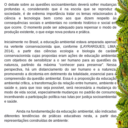
O debate sobre as questões socioambientais deverá sofrer mudanças
profundas e, considerando que é na escola que se reproduz a
sociedade, é de extrema importância tratar os temas relacionados à
ciência e tecnologia bem como aos que dizem respeito às
consequências sociais e ambientais no contexto histórico e social em
que ocorre. O momento pode ser adequado para repensar o modo de
produção existente, o que exige nova postura e prática.
Inicialmente no Brasil, a educação ambiental estava amparada apenas
na vertente conservacionista que, conforme (LAYRARGUES; LIMA,
2014), a partir das ciências ecologia e biologia de caráter
conservacionista cujas propostas eram ações de educação ambiental
com objetivos de sensibilizar a o ser humano para as questões da
natureza, partindo da máxima “conhecer para preservar”. Nessa
perspectiva, há um distanciamento do ser humano e a natureza,
promovendo a dicotomia em detrimento da totalidade, essencial para a
compreensão da questão ambiental. Essa é a proposição da educação
ambiental crítica, a transformação da relação entre humano, ambiente e
saúde e, para que isso seja possível, será necessária a mudança do
modo de vida social, especialmente mudanças no padrão de consumo,
incentivando a participação política nas lutas por justiça socioambiental
e saúde.
Ainda na fundamentação da educação ambiental, são indicadas
diferentes tendências de práticas educativas nesta, a partir das
representações construídas de ambiente: