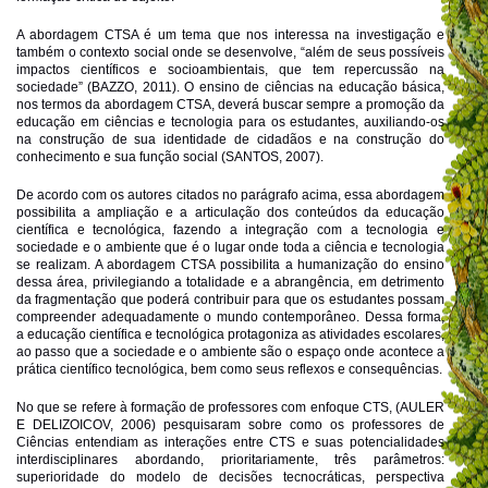
A abordagem CTSA é um tema que nos interessa na investigação e
também o contexto social onde se desenvolve, “além de seus possíveis
impactos científicos e socioambientais, que tem repercussão na
sociedade” (BAZZO, 2011). O ensino de ciências na educação básica,
nos termos da abordagem CTSA, deverá buscar sempre a promoção da
educação em ciências e tecnologia para os estudantes, auxiliando-os
na construção de sua identidade de cidadãos e na construção do
conhecimento e sua função social (SANTOS, 2007).
De acordo com os autores citados no parágrafo acima, essa abordagem
possibilita a ampliação e a articulação dos conteúdos da educação
científica e tecnológica, fazendo a integração com a tecnologia e
sociedade e o ambiente que é o lugar onde toda a ciência e tecnologia
se realizam. A abordagem CTSA possibilita a humanização do ensino
dessa área, privilegiando a totalidade e a abrangência, em detrimento
da fragmentação que poderá contribuir para que os estudantes possam
compreender adequadamente o mundo contemporâneo. Dessa forma,
a educação científica e tecnológica protagoniza as atividades escolares,
ao passo que a sociedade e o ambiente são o espaço onde acontece a
prática científico tecnológica, bem como seus reflexos e consequências.
No que se refere à formação de professores com enfoque CTS, (AULER
E DELIZOICOV, 2006) pesquisaram sobre como os professores de
Ciências entendiam as interações entre CTS e suas potencialidades
interdisciplinares abordando, prioritariamente, três parâmetros:
superioridade do modelo de decisões tecnocráticas, perspectiva