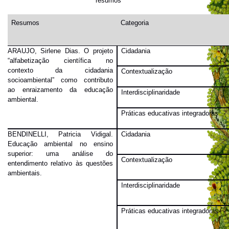
resumos
Resumos
Categoria
ARAUJO, Sirlene Dias.
O projeto
Cidadania
“alfabetização científica no
contexto da cidadania
Contextualização
socioambiental” como contributo
ao enraizamento da educação
Interdisciplinaridade
ambiental
.
Práticas educativas integradoras
BENDINELLI, Patricia Vidigal.
Cidadania
E
ducação ambiental no ensino
superior: uma análise do
Contextualização
entendimento relativo às questões
ambientais
.
Interdisciplinaridade
Práticas educativas integradoras