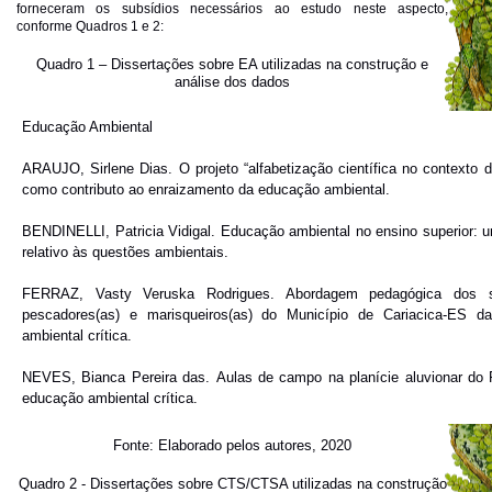
forneceram os subsídios necessários ao estudo neste aspecto,
conforme Quadros 1 e 2:
Quadro 1 – Dissertações sobre EA utilizadas na construção e
análise dos dados
Educação Ambiental
ARAUJO, Sirlene Dias.
O projeto “alfabetização científica no contexto 
como contributo ao enraizamento da educação ambiental
.
BENDINELLI, Patricia Vidigal. E
ducação ambiental no ensino superior: 
relativo às questões ambientais
.
FERRAZ, Vasty Veruska Rodrigues.
Abordagem pedagógica dos s
pescadores(as) e marisqueiros(as) do Município de Cariacica-ES d
ambiental crítica
.
NEVES, Bianca Pereira das.
Aulas de campo na planície aluvionar do 
educação ambiental crítica
.
Fonte: Elaborado pelos autores, 2020
Quadro 2 - Dissertações sobre CTS/CTSA utilizadas na construção