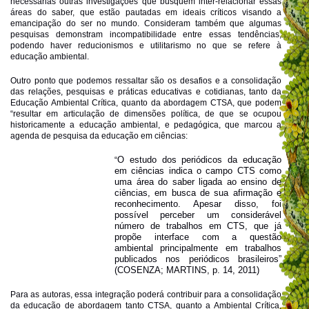
necessárias outras investigações que busquem inter-relacionar essas
áreas do saber, que estão pautadas em ideais críticos visando a
emancipação do ser no mundo. Consideram também que algumas
pesquisas demonstram incompatibilidade entre essas tendências,
podendo haver reducionismos e utilitarismo no que se refere à
educação ambiental.
Outro ponto que podemos ressaltar são os desafios e a consolidação
das relações, pesquisas e práticas educativas e cotidianas, tanto da
Educação Ambiental Crítica, quanto da abordagem CTSA, que podem
“resultar em articulação de dimensões política, de que se ocupou
historicamente a educação ambiental, e pedagógica, que marcou a
agenda de pesquisa da educação em ciências:
O estudo dos periódicos da educação
“
em ciências indica o campo CTS como
uma área do saber ligada ao ensino de
ciências, em busca de sua afirmação e
reconhecimento. Apesar disso, foi
possível perceber um considerável
número de trabalhos em CTS, que já
propõe interface com a questão
ambiental principalmente em trabalhos
publicados nos periódicos brasileiros”
(COSENZA; MARTINS, p. 14, 2011)
Para as autoras, essa integração poderá contribuir para a consolidação
da educação de abordagem tanto CTSA, quanto a Ambiental Crítica,