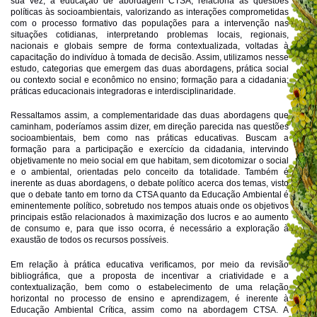
sua vez, a educação de abordagem CTSA, relaciona as questões
políticas às socioambientais, valorizando as interações comprometidas
com o processo formativo das populações para a intervenção nas
situações cotidianas, interpretando problemas locais, regionais,
nacionais e globais sempre de forma contextualizada, voltadas à
capacitação do indivíduo à tomada de decisão. Assim, utilizamos nesse
estudo, categorias que emergem das duas abordagens, prática social
ou contexto social e econômico no ensino; formação para a cidadania;
práticas educacionais integradoras e interdisciplinaridade.
Ressaltamos assim, a complementaridade das duas abordagens que
caminham, poderíamos assim dizer, em direção parecida nas questões
socioambientais, bem como nas práticas educativas. Buscam a
formação para a participação e exercício da cidadania, intervindo
objetivamente no meio social em que habitam, sem dicotomizar o social
e o ambiental, orientadas pelo conceito da totalidade. Também é
inerente as duas abordagens, o debate político acerca dos temas, visto
que o debate tanto em torno da CTSA quanto da Educação Ambiental é
eminentemente político, sobretudo nos tempos atuais onde os objetivos
principais estão relacionados à maximização dos lucros e ao aumento
de consumo e, para que isso ocorra, é necessário a exploração à
exaustão de todos os recursos possíveis.
Em relação à prática educativa verificamos, por meio da revisão
bibliográfica, que a proposta de incentivar a criatividade e a
contextualização, bem como o estabelecimento de uma relação
horizontal no processo de ensino e aprendizagem, é inerente à
Educação Ambiental Crítica, assim como na abordagem CTSA. A