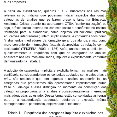
duas propostas.
A partir da classificação, quadros 1 e 2, buscamos nos resumos
referências ou indícios que poderiam indicar aspectos das quatro
categorias de análise que se fazem presente tanto na Educação
Ambiental Crítica, quanto na abordagem CTSA: ‘contextualização’, ou
seja, prática social inserida no contexto social e econômico no ensino;
‘formação para a cidadania’, como objetivo educacional; ‘práticas
educativas integradoras’; ‘interdisciplinaridade’ e conteúdos tidos como
“instrumentos mediadores da formação geral dos alunos, e não como
mero conjunto de informações factuais desprovidas da relação com a
sociedade” (TEIXEIRA, 2003, p. 186). Após, analisamos quantitativa e
qualitativamente a frequência com que as categorias de análise,
aparecem nos resumos analisados, implícita e explicitamente, conforme
demonstrado na Tabela 1.
A adoção de categorias implícita e explícita tornam as análises mais
confiáveis, considerando que os conceitos adotados como categorias
a
priori
são amplos e que, em algumas ocasiões, as referências às
categorias que propusemos são apresentadas implicitamente numa
frase ou diálogo e essa distinção no momento da construção das
categorias proporciona uma análise e consequentemente inferências
mais adequadas ao estudo. Dessa forma, estão consolidadas as regras
para uma categorização adequada, adotando a exclusão mútua,
homogeneidade, pertinência, objetividade e fidelidade.
Tabela 1 – Frequência das categorias implícita e explícitas nos