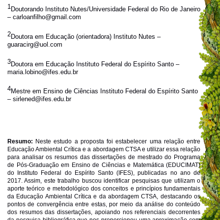
1
Doutorando Instituto Nutes/Universidade Federal do Rio de Janeiro
– carloanfilho@gmail.com
2
Doutora em Educação (orientadora) Instituto Nutes –
guaracirg@uol.com
3
Doutora em Educação Instituto Federal do Espírito Santo –
maria.lobino@ifes.edu.br
4
Mestre em Ensino de Ciências Instituto Federal do Espírito Santo
– sirlened@ifes.edu.br
Resumo:
Neste estudo a proposta foi estabelecer uma relação entre
Educação Ambiental Crítica e a abordagem CTSA e utilizar essa relação
para analisar os resumos das dissertações de mestrado do Programa
de Pós-Graduação em Ensino de Ciências e Matemática (EDUCIMAT)
do Instituto Federal do Espírito Santo (IFES), publicadas no ano de
2017. Assim, este trabalho buscou identificar pesquisas que utilizam o
aporte teórico e metodológico dos conceitos e princípios fundamentais
da Educação Ambiental Crítica e da abordagem CTSA, destacando os
pontos de convergência entre estas, por meio da análise do conteúdo
dos resumos das dissertações, apoiando nos referenciais decorrentes