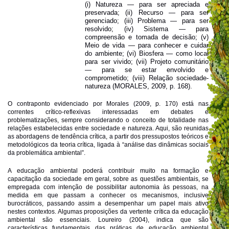
(i) Natureza — para ser apreciada e
preservada; (ii) Recurso — para ser
gerenciado; (iii) Problema — para ser
resolvido; (iv) Sistema — para
compreensão e tomada de decisão; (v)
Meio de vida — para conhecer e cuidar
do ambiente; (vi) Biosfera — como local
para ser vivido; (vii) Projeto comunitário
— para se estar envolvido e
comprometido; (viii) Relação sociedade-
natureza (MORALES, 2009, p. 168).
O contraponto evidenciado por Morales (2009, p. 170) está nas
correntes crítico-reflexivas interessadas em debates e
problematizações, sempre considerando o conceito de totalidade nas
relações estabelecidas entre sociedade e natureza. Aqui, são reunidas
as abordagens de tendência crítica, a partir dos pressupostos teóricos e
metodológicos da teoria crítica, ligada à “análise das dinâmicas sociais
da problemática ambiental”.
A educação ambiental poderá contribuir muito na formação e
capacitação da sociedade em geral, sobre as questões ambientais, se
empregada com intenção de possibilitar autonomia às pessoas, na
medida em que passam a conhecer os mecanismos, inclusive
burocráticos, passando assim a desempenhar um papel mais ativo
nestes contextos. Algumas proposições da vertente crítica da educação
ambiental são essenciais. Loureiro (2004), indica que são
características fundamentais das práticas de educação ambiental