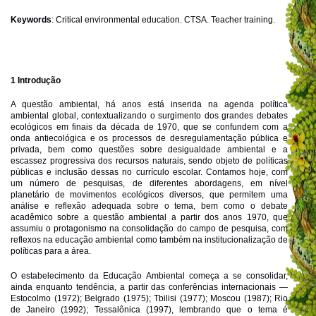
Keywords
: Critical environmental education. CTSA. Teacher training.
1 Introdução
A questão ambiental, há anos está inserida n
a agenda política
ambiental global, contextualizando o surgimento dos grandes debates
ecológicos em finais da década de 1970, que se confundem com a
onda antiecológica e os processos de desregulamentação pública e
privada, bem como questões sobre desigualdade ambiental e a
escassez progressiva dos recursos naturais, sendo objeto de políticas
públicas e inclusão dessas no currículo escolar. Contamos hoje, com
um número de pesquisas, de diferentes abordagens, em nível
planetário de movimentos ecológicos diversos, que permitem uma
análise e reflexão adequada sobre o tema, bem como o debate
acadêmico sobre a questão ambiental a partir dos anos 1970, que
assumiu o protagonismo na consolidação do campo de pesquisa, com
reflexos na educação ambiental como também na institucionalização de
políticas para a área.
O estabelecimento da Educação Ambiental começa a se consolidar,
ainda enquanto tendência, a partir das conferências internacionais —
Estocolmo (1972); Belgrado (1975); Tbilisi (1977); Moscou (1987); Rio
de Janeiro (1992); Tessalônica (1997), lembrando que o tema é