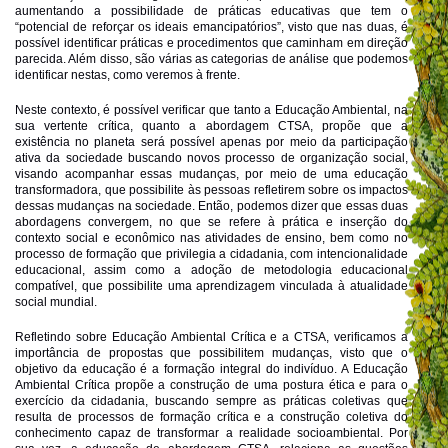
aumentando a possibilidade de práticas educativas que tem o
“potencial de reforçar os ideais emancipatórios”, visto que nas duas, é
possível identificar práticas e procedimentos que caminham em direção
parecida. Além disso, são várias as categorias de análise que podemos
identificar nestas, como veremos à frente.
Neste contexto, é possível verificar que tanto a Educação Ambiental, na
sua vertente crítica, quanto a abordagem CTSA, propõe que a
existência no planeta será possível apenas por meio da participação
ativa da sociedade buscando novos processo de organização social,
visando acompanhar essas mudanças, por meio de uma educação
transformadora, que possibilite às pessoas refletirem sobre os impactos
dessas mudanças na sociedade. Então, podemos dizer que essas duas
abordagens convergem, no que se refere à prática e inserção do
contexto social e econômico nas atividades de ensino, bem como no
processo de formação que privilegia a cidadania, com intencionalidade
educacional, assim como a adoção de metodologia educacional
compatível, que possibilite uma aprendizagem vinculada à atualidade
social mundial.
Refletindo sobre Educação Ambiental Crítica e a CTSA, verificamos a
importância de propostas que possibilitem mudanças, visto que o
objetivo da educação é a formação integral do indivíduo. A Educação
Ambiental Crítica propõe a construção de uma postura ética e para o
exercício da cidadania, buscando sempre as práticas coletivas que
resulta de processos de formação crítica e a construção coletiva do
conhecimento capaz de transformar a realidade socioambiental. Por