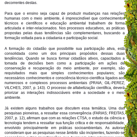
decorrentes destas.
Para que o ensino seja capaz de produzir mudanças nas relações
humanas com o meio ambiente, é imprescindível que conhecimentos
técnicos e científicos e educação ambiental trabalhem de forma
articulada e inter-relacionados. Nos processos educativos, as práticas
propostas pelas duas tendências são complementares, buscando a
formação voltada para a cidadania e participação social.
A formação do cidadão que possibilite sua participação ativa, está
consolidada como um dos principais propósitos dessas duas
tendências. Quando se busca formar cidadãos ativos, capacitados a
tomada de decisões bem como a participação em ações de
conservação e recuperação do meio ambiente, por exemplo, são
requisitados mais que simples conhecimentos populares; são
necessários conhecimentos e consciência técnico-científica ligados aos
numerosos e complexos processos ambientais (PRAIA; GIL-PEREZ;
VILCHES, 2007, p. 143). O processo de alfabetização científica, deverá
priorizar as interações indissociáveis entre a sociedade e o meio
ambiente.
Já existem alguns trabalhos que discutem essa temática. Uma das
pesquisas pioneiras, a ressaltar essa convergência (FARIAS; FREITAS,
2007, p. 12), afirmam que com as relações CTSA, o estudo da ciência e
tecnologia tendem a ressaltar sua função crítica e de responsabilidade,
envolvido principalmente em práticas socioambientais. As autoras
consideram que as pesquisas nesse âmbito são incipientes, fazendo-se