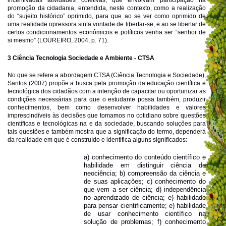
promoção da cidadania, entendida, neste contexto, como a realização
do “sujeito histórico” oprimido, para que ao se ver como oprimido de
uma realidade opressora sinta vontade de libertar-se, e ao se libertar de
certos condicionamentos econômicos e políticos venha ser “senhor de
si mesmo” (LOUREIRO, 2004, p. 71).
3 Ciência Tecnologia Sociedade e Ambiente - CTSA
No que se refere a abordagem CTSA (Ciência Tecnologia e Sociedade),
Santos (2007) propõe a busca pela promoção da educação científica e
tecnológica dos cidadãos com a intenção de capacitar ou oportunizar as
condições necessárias para que o estudante possa também, produzir
conhecimentos, bem como desenvolver habilidades e valores
imprescindíveis às decisões que tomamos no cotidiano sobre questões
científicas e tecnológicas na e da sociedade, buscando soluções para
tais questões e também mostra que a significação do termo, dependerá
da realidade em que é construído e identifica alguns significados:
a) conhecimento do conteúdo científico e
habilidade em distinguir ciência de
neociência; b) compreensão da ciência e
de suas aplicações; c) conhecimento do
que vem a ser ciência; d) independência
no aprendizado de ciência; e) habilidade
para pensar cientificamente; e) habilidade
de usar conhecimento científico na
solução de problemas; f) conhecimento