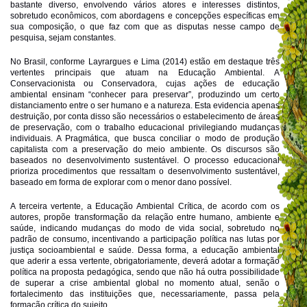
bastante diverso, envolvendo vários atores e interesses distintos,
sobretudo econômicos, com abordagens e concepções específicas em
sua composição, o que faz com que as disputas nesse campo de
pesquisa, sejam constantes.
No Brasil, conforme Layrargues e Lima (2014) estão em destaque três
vertentes principais que atuam na Educação Ambiental. A
Conservacionista ou Conservadora, cujas ações de educação
ambiental ensinam “conhecer para preservar”, produzindo um certo
distanciamento entre o ser humano e a natureza. Esta evidencia apenas
destruição, por conta disso são necessários o estabelecimento de áreas
de preservação, com o trabalho educacional privilegiando mudanças
individuais. A Pragmática, que busca conciliar o modo de produção
capitalista com a preservação do meio ambiente. Os discursos são
baseados no desenvolvimento sustentável. O processo educacional
prioriza procedimentos que ressaltam o desenvolvimento sustentável,
baseado em forma de explorar com o menor dano possível.
A terceira vertente, a Educação Ambiental Crítica, de acordo com os
autores, propõe transformação da relação entre humano, ambiente e
saúde, indicando mudanças do modo de vida social, sobretudo no
padrão de consumo, incentivando a participação política nas lutas por
justiça socioambiental e saúde. Dessa forma, a educação ambiental
que aderir a essa vertente, obrigatoriamente, deverá adotar a formação
política na proposta pedagógica, sendo que não há outra possibilidade
de superar a crise ambiental global no momento atual, senão o
fortalecimento das instituições que, necessariamente, passa pela
formação crítica do sujeito.