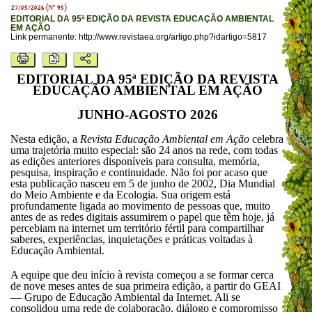
27/05/2026 (Nº 95)
EDITORIAL DA 95ª EDIÇÃO DA REVISTA EDUCAÇÃO AMBIENTAL
EM AÇÃO
Link permanente:
http://www.revistaea.org/artigo.php?idartigo=5817
EDITORIAL DA 95ª EDIÇÃO DA REVISTA
EDUCAÇÃO AMBIENTAL EM AÇÃO
JUNHO-AGOSTO 2026
Nesta edição, a
Revista Educação Ambiental em Ação
celebra
uma trajetória muito especial: são 24 anos na rede, com todas
as edições anteriores disponíveis para consulta, memória,
pesquisa, inspiração e continuidade. Não foi por acaso que
esta publicação nasceu em 5 de junho de 2002, Dia Mundial
do Meio Ambiente e da Ecologia. Sua origem está
profundamente ligada ao movimento de pessoas que, muito
antes de as redes digitais assumirem o papel que têm hoje, já
percebiam na internet um território fértil para compartilhar
saberes, experiências, inquietações e práticas voltadas à
Educação Ambiental.
A equipe que deu início à revista começou a se formar cerca
de nove meses antes de sua primeira edição, a partir do GEAI
— Grupo de Educação Ambiental da Internet. Ali se
consolidou uma rede de colaboração, diálogo e compromisso