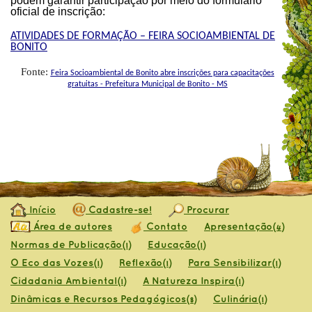
podem garantir participação por meio do formulário
oficial de inscrição:
ATIVIDADES DE FORMAÇÃO – FEIRA SOCIOAMBIENTAL DE
BONITO
Fonte:
Feira Socioambiental de Bonito abre inscrições para capacitações
gratuitas - Prefeitura Municipal de Bonito - MS
Início
Cadastre-se!
Procurar
Área de autores
Contato
Apresentação
(4)
Normas de Publicação
Educação
(1)
(1)
O Eco das Vozes
Reflexão
Para Sensibilizar
(1)
(1)
(1)
Cidadania Ambiental
A Natureza Inspira
(1)
(1)
Dinâmicas e Recursos Pedagógicos
Culinária
(8)
(1)