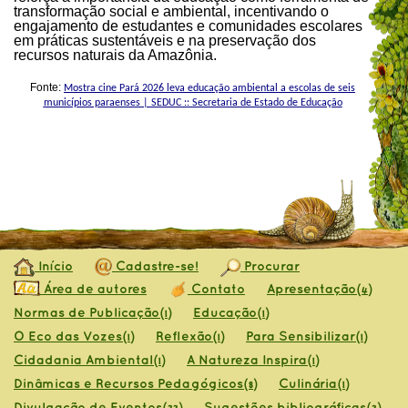
transformação social e ambiental, incentivando o
engajamento de estudantes e comunidades escolares
em práticas sustentáveis e na preservação dos
recursos naturais da Amazônia.
Fonte:
Mostra cine Pará 2026 leva educação ambiental a escolas de seis
municípios paraenses | SEDUC :: Secretaria de Estado de Educação
Início
Cadastre-se!
Procurar
Área de autores
Contato
Apresentação
(4)
Normas de Publicação
Educação
(1)
(1)
O Eco das Vozes
Reflexão
Para Sensibilizar
(1)
(1)
(1)
Cidadania Ambiental
A Natureza Inspira
(1)
(1)
Dinâmicas e Recursos Pedagógicos
Culinária
(8)
(1)
Divulgação de Eventos
Sugestões bibliográficas