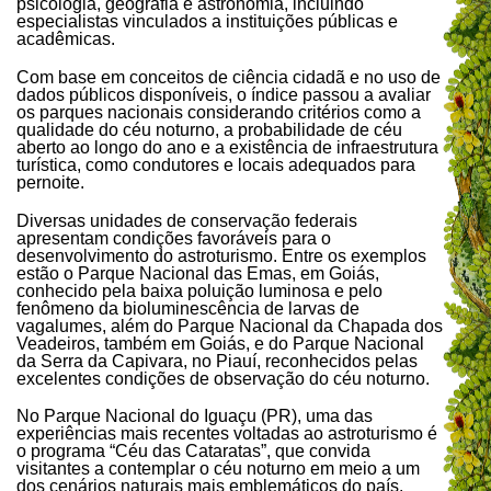
psicologia, geografia e astronomia, incluindo
especialistas vinculados a instituições públicas e
acadêmicas.
Com base em conceitos de ciência cidadã e no uso de
dados públicos disponíveis, o índice passou a avaliar
os parques nacionais considerando critérios como a
qualidade do céu noturno, a probabilidade de céu
aberto ao longo do ano e a existência de infraestrutura
turística, como condutores e locais adequados para
pernoite.
Diversas unidades de conservação federais
apresentam condições favoráveis para o
desenvolvimento do astroturismo. Entre os exemplos
estão o Parque Nacional das Emas, em Goiás,
conhecido pela baixa poluição luminosa e pelo
fenômeno da bioluminescência de larvas de
vagalumes, além do Parque Nacional da Chapada dos
Veadeiros, também em Goiás, e do Parque Nacional
da Serra da Capivara, no Piauí, reconhecidos pelas
excelentes condições de observação do céu noturno.
No Parque Nacional do Iguaçu (PR), uma das
experiências mais recentes voltadas ao astroturismo é
o programa “Céu das Cataratas”, que convida
visitantes a contemplar o céu noturno em meio a um
dos cenários naturais mais emblemáticos do país.