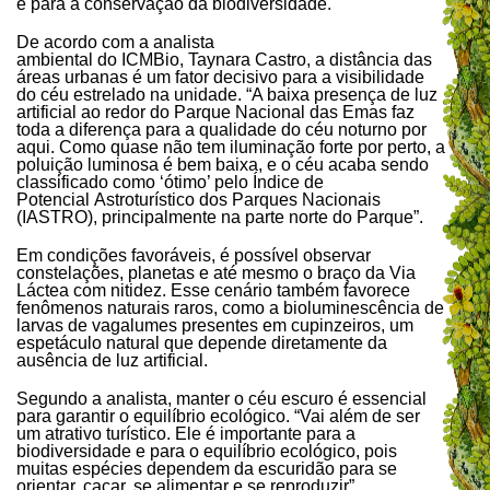
e para a conservação da biodiversidade.
De acordo com a analista
ambiental do ICMBio, Taynara Castro, a distância das
áreas urbanas é um fator decisivo para a visibilidade
do céu estrelado na unidade. “A baixa presença de luz
artificial ao redor do Parque Nacional das Emas faz
toda a diferença para a qualidade do céu noturno por
aqui. Como quase não tem iluminação forte por perto, a
poluição luminosa é bem baixa, e o céu acaba sendo
classificado como ‘ótimo’ pelo Índice de
Potencial Astroturístico dos Parques Nacionais
(IASTRO), principalmente na parte norte do Parque”.
Em condições favoráveis, é possível observar
constelações, planetas e até mesmo o braço da Via
Láctea com nitidez. Esse cenário também favorece
fenômenos naturais raros, como a bioluminescência de
larvas de vagalumes presentes em cupinzeiros, um
espetáculo natural que depende diretamente da
ausência de luz artificial.
Segundo a analista, manter o céu escuro é essencial
para garantir o equilíbrio ecológico. “Vai além de ser
um atrativo turístico. Ele é importante para a
biodiversidade e para o equilíbrio ecológico, pois
muitas espécies dependem da escuridão para se
orientar, caçar, se alimentar e se reproduzir”.