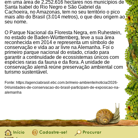
em uma área de 2.252.616 hectares nos municípios de
Santa Isabel do Rio Negro e São Gabriel da
Cachoeira, no Amazonas, tem no seu território o pico
mais alto do Brasil (3.014 metros), o que deu origem ao
seu nome.
O Parque Nacional da Floresta Negra, em Ruhestein,
no estado de Baden-Württemberg, teve a sua área
reconhecida em 2014 e representa um símbolo de
conservação e vida ao ar livre na Alemanha. Foi o
primeiro parque nacional do estado, criado para
garantir a continuidade de ecossistemas únicos com
espécies raras da fauna e da flora. A unidade de
conservação alemã reúne preservação ambiental com
turismo sustentável.
Fonte: https://agenciabrasil.ebc.com.br/meio-ambiente/noticia/2026-
04/unidades-de-conservacao-do-brasil-participam-de-exposicao-na-
alemanha
Início
Cadastre-se!
Procurar