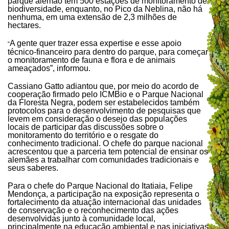
parque alemão tem 500 estações de monitoramento de
biodiversidade, enquanto, no Pico da Neblina, não há
nenhuma, em uma extensão de 2,3 milhões de
hectares.
A gente quer trazer essa expertise e esse apoio
“
técnico-financeiro para dentro do parque, para começar
o monitoramento de fauna e flora e de animais
ameaçados”, informou.
Cassiano Gatto adiantou que, por meio do acordo de
cooperação firmado pelo ICMBio e o Parque Nacional
da Floresta Negra, podem ser estabelecidos também
protocolos para o desenvolvimento de pesquisas que
levem em consideração o desejo das populações
locais de participar das discussões sobre o
monitoramento do território e o resgate do
conhecimento tradicional. O chefe do parque nacional
acrescentou que a parceria tem potencial de ensinar os
alemães a trabalhar com comunidades tradicionais e
seus saberes.
Para o chefe do Parque Nacional do Itatiaia, Felipe
Mendonça, a participação na exposição representa o
fortalecimento da atuação internacional das unidades
de conservação e o reconhecimento das ações
desenvolvidas junto à comunidade local,
principalmente na educação ambiental e nas iniciativas