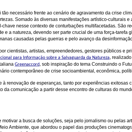
oi tão necessário frente ao cenário de agravamento da crise cli
certezas. Somado às diversas manifestações artístico-culturais 
l-chave nesse contexto de conturbações multifacetadas. São 
e e a natureza, devendo ser parte crucial de uma força-tarefa 
manas causadas pelas guerras e pelo avanço da desinformação
 cientistas, artistas, empreendedores, gestores públicos e pri
, realizado
acional para Informação sobre a Salvaguarda da Natureza
taliana
, sob inspiração do tema Construindo o Fu
Greenaccord
enário contemporâneo de crise socioambiental, econômica, políti
e à renovação de esperanças, tanto por experiências exitosas
nto da comunicação a partir desse encontro de culturas do mun
otivar a busca de soluções, seja pelo jornalismo ou pelas arte
e Meio Ambiente, que abordou o papel das produções cinematogr