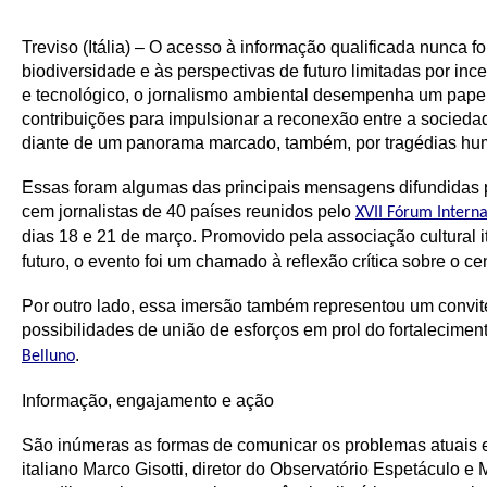
Treviso (Itália) – O acesso à informação qualificada nunca f
biodiversidade e às perspectivas de futuro limitadas por in
e tecnológico, o jornalismo ambiental desempenha um pape
contribuições para impulsionar a reconexão entre a sociedad
diante de um panorama marcado, também, por tragédias hu
Essas foram algumas das principais mensagens difundidas por
cem jornalistas de 40 países reunidos pelo
XVII Fórum Intern
dias 18 e 21 de março. Promovido pela associação cultural i
futuro, o evento foi um chamado à reflexão crítica sobre o c
Por outro lado, essa imersão também representou um convit
possibilidades de união de esforços em prol do fortalecime
.
Belluno
Informação, engajamento e ação
São inúmeras as formas de comunicar os problemas atuais e m
italiano Marco Gisotti, diretor do Observatório Espetáculo 