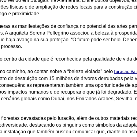
vendo em Stuttgart, na Alemanha. Entre outros objetivos, ess
es físicas e de ampliação de redes locais para a construção ci
álogo e proximidade.
ras as manifestações de confiança no potencial das artes para
es. A arquiteta Serena Pellegrino associou a beleza à prosperi
 haja avanço na sua proteção. “O futuro pode ser belo. Depende
 processo.
no centro da cidade que é reconhecida pela qualidade de vida de
mo caminho, ao contar, sobre a “beleza violada” pelo
furacão Va
astro de destruição com 15 milhões de árvores derrubadas pela 
uas consequências representaram também uma oportunidade de a
 aos impactos humanos e de recuperar o que já foi degradado.
 cenários globais como Dubai, nos Emirados Árabes; Sevilha, n
 de florestas devastadas pelo furacão, além de outros materiais 
odiversidade, destacando os pinguins como símbolos da adapta
ssa instalação que também buscou comunicar que, diante do ris