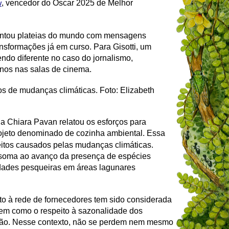
, vencedor do Oscar 2025 de Melhor
w
ncantou plateias do mundo com mensagens
sformações já em curso. Para Gisotti, um
endo diferente no caso do jornalismo,
anos nas salas de cinema.
os de mudanças climáticas. Foto: Elizabeth
ha Chiara Pavan relatou os esforços para
ojeto denominado de cozinha ambiental. Essa
feitos causados pelas mudanças climáticas.
 soma ao avanço da presença de espécies
idades pesqueiras em áreas lagunares
to à rede de fornecedores tem sido considerada
bem como o respeito à sazonalidade dos
vação. Nesse contexto, não se perdem nem mesmo