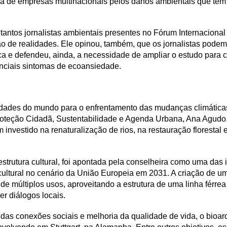
ça de empresas multinacionais pelos danos ambientais que tê
 tantos jornalistas ambientais presentes no Fórum Internaciona
 de realidades. Ele opinou, também, que os jornalistas podem e
ica e defendeu, ainda, a necessidade de ampliar o estudo para 
otenciais sintomas de ecoansiedade.
idades do mundo para o enfrentamento das mudanças climática
roteção Cidadã, Sustentabilidade e Agenda Urbana, Ana Agudo. 
em investido na renaturalização de rios, na restauração floresta
strutura cultural, foi apontada pela conselheira como uma das 
 cultural no cenário da União Europeia em 2031. A criação de 
o, de múltiplos usos, aproveitando a estrutura de uma linha fér
er diálogos locais.
s conexões sociais e melhoria da qualidade de vida, o bioarq