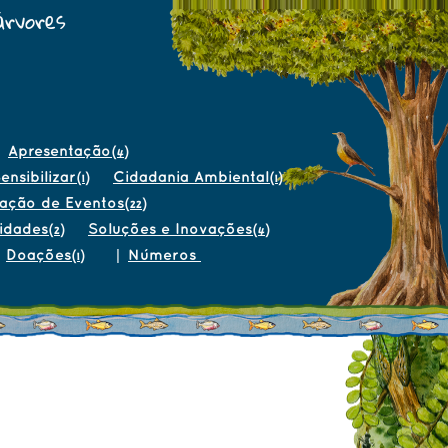
árvores
Apresentação
(4)
ensibilizar
Cidadania Ambiental
(1)
(1)
gação de Eventos
(22)
sidades
Soluções e Inovações
(2)
(4)
Doações
|
Números
(1)