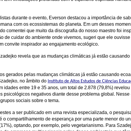
istas durante o evento, Everson destacou a importância de sab
humana com os ecossistemas do planeta. Em um desses momento
do comentei que muito da discografia do nosso maestro foi insp
o de cuidar do ambiente onde vivemos, sugeri que ele ouviss
 convite inspirador ao engajamento ecológico.
Szadejko revela que as mudanças climáticas já estão causando 
tos gerados pelas mudanças climáticas já estão causando ecoa
 Szadejko, no âmbito do
Instituto de Altos Estudos de Ciências Educ
om idades entre 19 e 35 anos, um total de 2.878 (79,8%) revelou
os psicológicos negativos diante desse problema global. Nesse
s grupos sociais sobre o tema.
restes a ser publicado em uma revista especializada, o pesqui
até o compartilhamento de esperança por uma parte menor do u
17%), optando, por exemplo, pelo vegetarianismo. Para Szadej