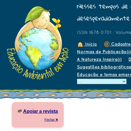
Nesses tempos de 
desesperadamente 
ISSN 1678-0701 · Volum
Início
Cadastre
Normas de Publicação
(1)
A Natureza Inspira
D
(1)
Sugestões bibliográficas
Educação e temas emer
🌱
Apoiar a revista
Fechar ❌