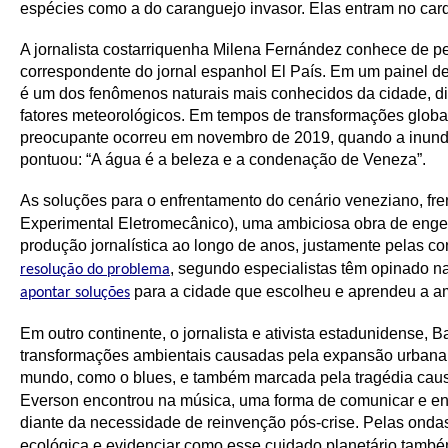
espécies como a do caranguejo invasor. Elas entram no ca
A jornalista costarriquenha Milena Fernández conhece de p
correspondente do jornal espanhol El País. Em um painel de
é um dos fenômenos naturais mais conhecidos da cidade, d
fatores meteorológicos. Em tempos de transformações globai
preocupante ocorreu em novembro de 2019, quando a inunda
pontuou: “A água é a beleza e a condenação de Veneza”.
As soluções para o enfrentamento do cenário veneziano, fre
Experimental Eletromecânico), uma ambiciosa obra de engen
produção jornalística ao longo de anos, justamente pelas c
, segundo especialistas têm opinado n
resolução do problema
para a cidade que escolheu e aprendeu a a
apontar soluções
Em outro continente, o jornalista e ativista estadunidense
transformações ambientais causadas pela expansão urbana.
mundo, como o blues, e também marcada pela tragédia ca
Everson encontrou na música, uma forma de comunicar e enga
diante da necessidade de reinvenção pós-crise. Pelas onda
ecológica e evidenciar como esse cuidado planetário també