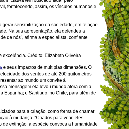
a iniciativa tem buscado atuar pelo
vil, fortalecendo, assim, os vínculos humanos e
 gerar sensibilização da sociedade, em relação
dade. Na sua apresentação, ela defendeu a
 de nós”, afirma a especialista, confiante
 excelência. Crédito: Elizabeth Oliveira
e seus impactos de múltiplas dimensões. O
ia
velocidade dos ventos de até 200 quilômetros
presentar ao mundo um convite à
 Essa mensagem ela levou mundo afora com a
a Espanha; e Santiago, no Chile, para além de
reciclados para a criação, como forma de chamar
ção à mudança. “Criados para voar, eles
co de extinção, a espécie convoca a humanidade