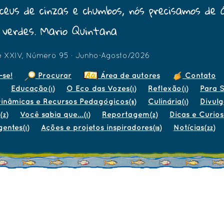
céus de cinzas e chumbos, nós precisamos de 
verdes. Mario Quintana
e XXIV, Número 95 · Junho-Agosto/2026
-se!
Procurar
Área de autores
Contato
Educação
O Eco das Vozes
Reflexão
Para S
(1)
(1)
(1)
inâmicas e Recursos Pedagógicos
Culinária
Divul
(8)
(1)
Você sabia que...
Reportagem
Dicas e Curio
(2)
(1)
(2)
gentes
Ações e projetos inspiradores
Notícias
(1)
(18)
(22)