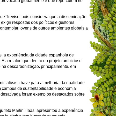
m provocado globalmente e que repercutem no
l de Treviso, pois considera que a disseminação
xigir respostas dos políticos e gestores
contemplar jovens de outros ambientes globais a
s, a experiência da cidade espanhola de
Ela relatou que dentro do projeto ambicioso
l e na descarbonização, principalmente, em
iniciativas-chave para a melhoria da qualidade
um campus de sustentabilidade e economia
rea desativada foram exemplos destacados sobre
uiteto Martin Haas, apresentou a experiência