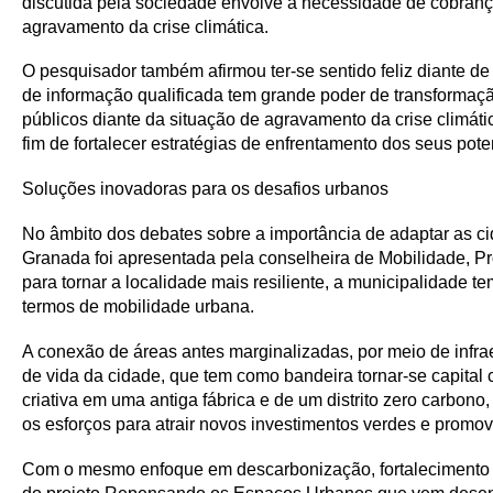
discutida pela sociedade envolve a necessidade de cobran
agravamento da crise climática.
O pesquisador também afirmou ter-se sentido feliz diante de
de informação qualificada tem grande poder de transformação
públicos diante da situação de agravamento da crise climát
fim de fortalecer estratégias de enfrentamento dos seus p
Soluções inovadoras para os desafios urbanos
No âmbito dos debates sobre a importância de adaptar as c
Granada foi apresentada pela conselheira de Mobilidade, P
para tornar a localidade mais resiliente, a municipalidade t
termos de mobilidade urbana.
A conexão de áreas antes marginalizadas, por meio de infrae
de vida da cidade, que tem como bandeira tornar-se capital
criativa em uma antiga fábrica e de um distrito zero carbon
os esforços para atrair novos investimentos verdes e promov
Com o mesmo enfoque em descarbonização, fortalecimento da