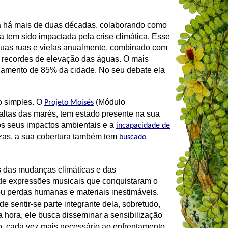
da há mais de duas décadas, colaborando como
 tem sido impactada pela crise climática. Esse
suas ruas e vielas anualmente, combinado com
s recordes de elevação das águas. O mais
gamento de 85% da cidade. No seu debate ela
o simples. O
(Módulo
Projeto Moisés
altas das marés, tem estado presente na sua
os seus impactos ambientais e a
incapacidade de
ezas, a sua cobertura também tem
buscado
os das mudanças climáticas e das
de expressões musicais que conquistaram o
ou perdas humanas e materiais inestimáveis.
 sentir-se parte integrante dela, sobretudo,
 hora, ele busca disseminar a sensibilização
o, cada vez mais necessário ao enfrentamento