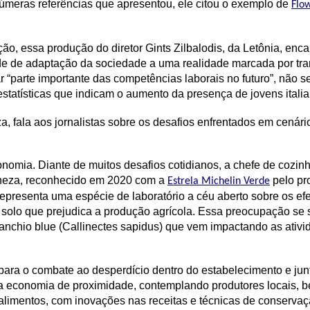
númeras referências que apresentou, ele citou o exemplo de
Flo
ção, essa produção do diretor Gints Zilbalodis, da Letônia, e
e de adaptação da sociedade a uma realidade marcada por tran
r “parte importante das competências laborais no futuro”, não s
statísticas que indicam o aumento da presença de jovens itali
, fala aos jornalistas sobre os desafios enfrentados em cenári
ronomia. Diante de muitos desafios cotidianos, a chefe de cozin
Veneza, reconhecido em 2020 com a
pelo pr
Estrela Michelin Verde
 representa uma espécie de laboratório a céu aberto sobre os e
solo que prejudica a produção agrícola. Essa preocupação se
ranchio blue (Callinectes sapidus) que vem impactando as ativ
para o combate ao desperdício dentro do estabelecimento e jun
a economia de proximidade, contemplando produtores locais, 
de alimentos, com inovações nas receitas e técnicas de conser