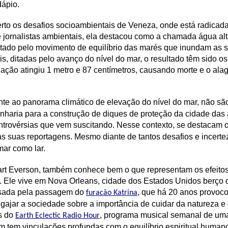
rdápio.
erto os desafios socioambientais de Veneza, onde está radica
 jornalistas ambientais, ela destacou como a chamada água alta
itado pelo movimento de equilíbrio das marés que inundam as 
s, ditadas pelo avanço do nível do mar, o resultado têm sido o
ção atingiu 1 metro e 87 centímetros, causando morte e o ala
nte ao panorama climático de elevação do nível do mar, não sã
haria para a construção de diques de proteção da cidade das 
ontrovérsias que vem suscitando. Nesse contexto, se destacam 
as suas reportagens. Mesmo diante de tantos desafios e incert
mar como lar.
, Bart Everson, também conhece bem o que representam os efeit
 Ele vive em Nova Orleans, cidade dos Estados Unidos berço 
usada pela passagem do
, que há 20 anos provoc
furacão Katrina
jar a sociedade sobre a importância de cuidar da natureza e de
s do
, programa musical semanal de uma
Earth Eclectic Radio Hour
m tem vinculações profundas com o equilíbrio espiritual human