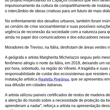
do projeto Repensando os Espaços Urbanos que vem desenvol
impulsionamento da cultura de compartilhamento de instalaçõ
o intercâmbio de ideias criativas para um futuro de mais di
No enfrentamento dos desafios urbanos, também foram inúme
ao cenário de crise socioambiental e suas possíveis soluçõ
urgência de reconexão da sociedade com a natureza para que
ainda no papel dos comunicadores e dos educadores nesse
Moradores de Treviso, na Itália, desfrutam de áreas verdes 
A geógrafa e artista Margherita Michelazzo seguiu pelo mes
fenômeno atingiu o norte da Itália, em 2018, deixando um r
por hora, sobretudo, na região do Vêneto. A tragédia e s
responsabilidade de cuidar dos ecossistemas que resistem
instalação artística
, que se apresentou em
Pigafetta Pingüinos
sua difusão em cidades italianas.
A artista utilizou paineis certificados de restos de madeira
a atenção do mundo sobre a necessidade de proteção da bi
aprenderam a nadar”, reforça a artista na apresentação de