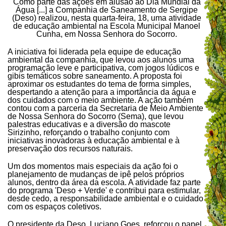
Como parte das ações em alusão ao Dia Mundial da
Água [...] a Companhia de Saneamento de Sergipe
(Deso) realizou, nesta quarta-feira, 18, uma atividade
de educação ambiental na Escola Municipal Manoel
Cunha, em Nossa Senhora do Socorro.
A iniciativa foi liderada pela equipe de educação
ambiental da companhia, que levou aos alunos uma
programação leve e participativa, com jogos lúdicos e
gibis temáticos sobre saneamento. A proposta foi
aproximar os estudantes do tema de forma simples,
despertando a atenção para a importância da água e
dos cuidados com o meio ambiente. A ação também
contou com a parceria da Secretaria de Meio Ambiente
de Nossa Senhora do Socorro (Sema), que levou
palestras educativas e a diversão do mascote
Sirizinho, reforçando o trabalho conjunto com
iniciativas inovadoras à educação ambiental e à
preservação dos recursos naturais.
Um dos momentos mais especiais da ação foi o
planejamento de mudanças de ipê pelos próprios
alunos, dentro da área da escola. A atividade faz parte
do programa 'Deso + Verde' e contribui para estimular,
desde cedo, a responsabilidade ambiental e o cuidado
com os espaços coletivos.
O presidente da Deso, Luciano Goes, reforçou o papel