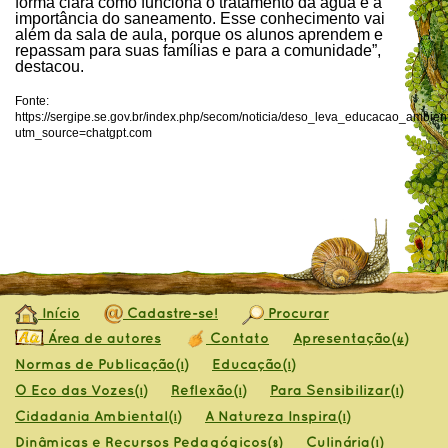
forma clara como funciona o tratamento da água e a
importância do saneamento. Esse conhecimento vai
além da sala de aula, porque os alunos aprendem e
repassam para suas famílias e para a comunidade”,
destacou.
Fonte:
https://sergipe.se.gov.br/index.php/secom/noticia/deso_leva_educacao_amb
utm_source=chatgpt.com
Início
Cadastre-se!
Procurar
Área de autores
Contato
Apresentação
(4)
Normas de Publicação
Educação
(1)
(1)
O Eco das Vozes
Reflexão
Para Sensibilizar
(1)
(1)
(1)
Cidadania Ambiental
A Natureza Inspira
(1)
(1)
Dinâmicas e Recursos Pedagógicos
Culinária
(8)
(1)