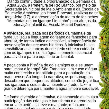
Dando continuidade à programação da Semana da
Água 2026, a Prefeitura de Rio Branco, por meio da
Secretaria Municipal de Meio Ambiente e da Escola de
Educação Ambiental do Horto Florestal, realizou nesta
terça-feira (17), a apresentação do teatro de fantoches
“Memórias de um Igarapé Limpinho” para alunos da
educação infantil da Escola Mozart Donizete.
A atividade, realizada nos períodos da manhã e da
tarde, utilizou a linguagem do teatro de fantoches para
abordar, de forma lúdica e acessível, a importância da
preservação dos recursos hídricos. A iniciativa busca
sensibilizar as crianças desde cedo sobre o cuidado
com os igarapés e com a água, elemento essencial
para a vida e para o equilíbrio ambiental.
A peça conta a história de dois amigos que se unem
para limpar o igarapé São Francisco, um curso d’água
muito conhecido e identitário para a população rio-
branquense. Ao longo da narrativa, os personagens
descobrem que pequenas atitudes, como não jogar lixo
nos igarapés e cuidar do ambiente ao redor, fazem
grande diferença para manter a água limpa e saudável.
De forma divertida e interativa, o espetáculo estimula a
participação das crianças e transforma o aprendizado
em uma experiência leve e marcante, reforçando
valores de cuidado com a natureza e com a cidade.