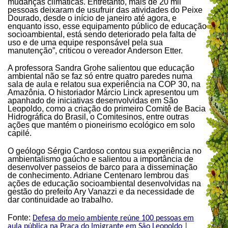
mudanças climáticas. Entretanto, mais de 20 mil
pessoas deixaram de usufruir das atividades do Peixe
Dourado, desde o início de janeiro até agora, e
enquanto isso, esse equipamento público de educação
socioambiental, está sendo deteriorado pela falta de
uso e de uma equipe responsável pela sua
manutenção”, criticou o vereador Anderson Etter.
A professora Sandra Grohe salientou que educação
ambiental não se faz só entre quatro paredes numa
sala de aula e relatou sua experiência na COP 30, na
Amazônia. O historiador Márcio Linck apresentou um
apanhado de iniciativas desenvolvidas em São
Leopoldo, como a criação do primeiro Comitê de Bacia
Hidrográfica do Brasil, o Comitesinos, entre outras
ações que mantém o pioneirismo ecológico em solo
capilé.
O geólogo Sérgio Cardoso contou sua experiência no
ambientalismo gaúcho e salientou a importância de
desenvolver passeios de barco para a disseminação
de conhecimento. Adriane Centenaro lembrou das
ações de educação socioambiental desenvolvidas na
gestão do prefeito Ary Vanazzi e da necessidade de
dar continuidade ao trabalho.
Fonte:
Defesa do meio ambiente reúne 100 pessoas em
aula pública na Praça do Imigrante em São Leopoldo |