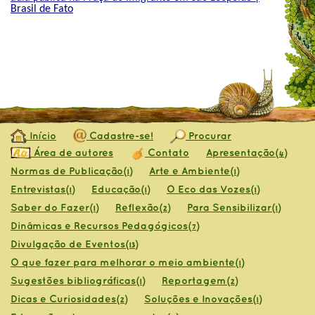
Brasil de Fato
Início
Cadastre-se!
Procurar
Área de autores
Contato
Apresentação
(4)
Normas de Publicação
Arte e Ambiente
(1)
(1)
Entrevistas
Educação
O Eco das Vozes
(1)
(1)
(1)
Saber do Fazer
Reflexão
Para Sensibilizar
(1)
(2)
(1)
Dinâmicas e Recursos Pedagógicos
(7)
Divulgação de Eventos
(13)
O que fazer para melhorar o meio ambiente
(1)
Sugestões bibliográficas
Reportagem
(1)
(2)
Dicas e Curiosidades
Soluções e Inovações
(2)
(1)