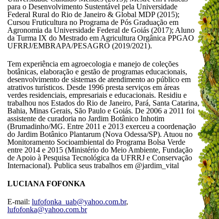
para o Desenvolvimento Sustentável pela Universidade
Federal Rural do Rio de Janeiro & Global MDP (2015);
Cursou Fruticultura no Programa de Pós Graduação em
Agronomia da Universidade Federal de Goiás (2017); Aluno
da Turma IX do Mestrado em Agricultura Orgânica PPGAO
UFRRJ/EMBRAPA/PESAGRO (2019/2021).
Tem experiência em agroecologia e manejo de coleções
botânicas, elaboração e gestão de programas educacionais,
desenvolvimento de sistemas de atendimento ao público em
atrativos turísticos. Desde 1996 presta serviços em áreas
verdes residenciais, empresariais e educacionais. Residiu e
trabalhou nos Estados do Rio de Janeiro, Pará, Santa Catarina,
Bahia, Minas Gerais, São Paulo e Goiás. De 2006 a 2011 foi
assistente de curadoria no Jardim Botânico Inhotim
(Brumadinho/MG. Entre 2011 e 2013 exerceu a coordenação
do Jardim Botânico Plantarum (Nova Odessa/SP). Atuou no
Monitoramento Socioambiental do Programa Bolsa Verde
entre 2014 e 2015 (Ministério do Meio Ambiente, Fundação
de Apoio à Pesquisa Tecnológica da UFRRJ e Conservação
Internacional). Publica seus trabalhos em @jardim_vital
LUCIANA FOFONKA
E-mail:
lufofonka_uab@yahoo.com.br
,
lufofonka@yahoo.com.br