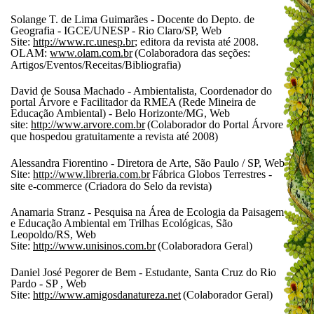
Solange T. de Lima Guimarães - Docente do Depto. de
Geografia - IGCE/UNESP - Rio Claro/SP, Web
Site:
http://www.rc.unesp.br
; editora da revista até 2008.
OLAM:
www.olam.com.br
(Colaboradora das seções:
Artigos/Eventos/Receitas/Bibliografia)
David de Sousa Machado - Ambientalista, Coordenador do
portal Árvore e Facilitador da RMEA (Rede Mineira de
Educação Ambiental) - Belo Horizonte/MG, Web
site:
http://www.arvore.com.br
(Colaborador do Portal Árvore
que hospedou gratuitamente a revista até 2008)
Alessandra Fiorentino - Diretora de Arte, São Paulo / SP, Web
Site:
http://www.libreria.com.br
Fábrica Globos Terrestres -
site e-commerce (Criadora do Selo da revista)
Anamaria Stranz - Pesquisa na Área de Ecologia da Paisagem
e Educação Ambiental em Trilhas Ecológicas, São
Leopoldo/RS, Web
Site:
http://www.unisinos.com.br
(Colaboradora Geral)
Daniel José Pegorer de Bem - Estudante, Santa Cruz do Rio
Pardo - SP , Web
Site:
http://www.amigosdanatureza.net
(Colaborador Geral)