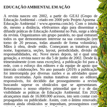
EDUCAÇÃO AMBIENTAL EM AÇÃO
A revista nasceu em 2002, a partir do GEAI (Grupo de
Educação Ambiental - criado em 2000 pelo Projeto Apoema -
Educação Ambiental / www.apoema.com.br). Com o intuito
de, mesmo a distância, efetivarmos algo para disseminar e
difundir práticas de Educação Ambiental no País, surge a ideia
da revista. Organizamos um grupo paralelo, no qual entraram
todos os que demonstraram interesse na sua construção (em
torno de 20 pessoas, todas atuando de forma voluntária).
Mãos à obra, desde então. Começaram as tratativas para
nome, logomarca, seções, layout, periodicidade, divisão de
responsabilidades, etc. Nove meses depois, tal e qual uma
gestação, a revista nasce no dia 5 de junho de 2002. Desde lá,
trimestralmente (com raras exceções), a publicação foi para a
rede, com o esforço dos editores e da equipe de apoio que
intercala colaborações. No ano passado (2019) a publicação
foi interrompida por diversas razões e as atividades quase
foram encerradas. Após muitas tratativas entre ao editores
responsáveis, foi decidido dar prosseguimento a revista
buscando superar os obstáculos que se apresentaram.
Retomamos o nosso objetivo primordial que é o de dar
visibilidade as práticas de Educação Ambiental. Em 2020
alcançamos mais de 16.000.000 acessos, isto sem contar com
propagandas ou publicidade. Assim, com o ânimo renovado,
embora ainda obstáculos se imponham, prosseguimos com