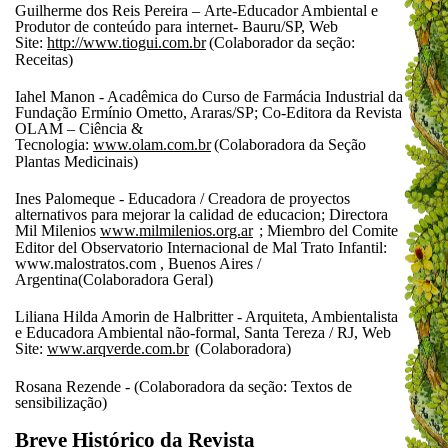
Guilherme dos Reis Pereira – Arte-Educador Ambiental e
Produtor de conteúdo para internet- Bauru/SP, Web
Site:
http://www.tiogui.com.br
(Colaborador da seção:
Receitas)
Iahel Manon - Acadêmica do Curso de Farmácia Industrial da
Fundação Ermínio Ometto, Araras/SP; Co-Editora da Revista
OLAM – Ciência &
Tecnologia:
www.olam.com.br
(Colaboradora da Seção
Plantas Medicinais)
Ines Palomeque - Educadora / Creadora de proyectos
alternativos para mejorar la calidad de educacion; Directora
Mil Milenios
www.milmilenios.org.ar
; Miembro del Comite
Editor del Observatorio Internacional de Mal Trato Infantil:
www.malostratos.com , Buenos Aires /
Argentina(Colaboradora Geral)
Liliana Hilda Amorin de Halbritter - Arquiteta, Ambientalista
e Educadora Ambiental não-formal, Santa Tereza / RJ, Web
Site:
www.arqverde.com.br
(Colaboradora)
Rosana Rezende - (Colaboradora da seção: Textos de
sensibilização)
Breve Histórico da Revista