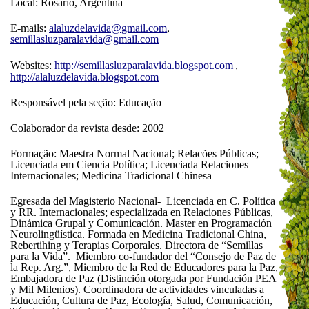
Local: Rosário, Argentina
E-mails:
alaluzdelavida@gmail.com
,
semillasluzparalavida@gmail.com
Websites:
http://semillasluzparalavida.blogspot.com
,
http://alaluzdelavida.blogspot.com
Responsável pela seção: Educação
Colaborador da revista desde: 2002
Formação: Maestra Normal Nacional; Relacões Públicas;
Licenciada em Ciencia Política; Licenciada Relaciones
Internacionales; Medicina Tradicional Chinesa
Egresada del Magisterio Nacional- Licenciada en C. Política
y RR. Internacionales; especializada en Relaciones Públicas,
Dinámica Grupal y Comunicación. Master en Programación
Neurolingüística. Formada en Medicina Tradicional China,
Rebertihing y Terapias Corporales. Directora de “Semillas
para la Vida”. Miembro co-fundador del “Consejo de Paz de
la Rep. Arg.”, Miembro de la Red de Educadores para la Paz,
Embajadora de Paz (Distinción otorgada por Fundación PEA
y Mil Milenios). Coordinadora de actividades vinculadas a
Educación, Cultura de Paz, Ecología, Salud, Comunicación,