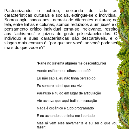
Pasteurizando o público, deixando de lado as
características culturais e sociais, extingue-se o individual.
Somos aglutinados aos demais de diferentes culturas; na
tela, entre linhas e colunas, somos reduzidos a um
pixel
, e o
pensamento crítico individual torna-se irrelevante, restrito
aos “achismos” e juízos de gosto pré-estabelecidos. O
indivíduo e suas características são descartáveis, e o
slogan mais comum é: “por que ser você, se você pode ser
mais do que você é?”
“Pane no sistema alguém me desconfigurou
Aonde estão meus olhos de robô?
Eu não sabia, eu não tinha percebido
Eu sempre achei que era vivo
Parafuso e fluído em lugar de articulação
Até achava que aqui batia um coração
Nada é orgânico é tudo programado
E eu achando que tinha me libertado
Mas lá vem eles novamente e eu sei o que vou
fazer: