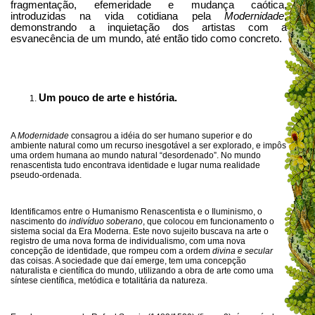
fragmentação, efemeridade e mudança caótica,
introduzidas na vida cotidiana pela
Modernidade
,
demonstrando a inquietação dos artistas com a
esvanecência de um mundo, até então tido como concreto.
Um pouco de arte e história.
A
Modernidade
consagrou a idéia do ser humano superior e do
ambiente natural como um recurso inesgotável a ser explorado, e impôs
uma ordem humana ao mundo natural “desordenado”. No mundo
renascentista tudo encontrava identidade e lugar numa realidade
pseudo-ordenada.
Identificamos entre o Humanismo Renascentista e o Iluminismo, o
nascimento do
indivíduo soberano
, que colocou em funcionamento o
sistema social da Era Moderna. Este novo sujeito buscava na arte o
registro de uma nova forma de individualismo, com uma nova
concepção de identidade, que rompeu com a ordem
divina e secular
das coisas. A sociedade que daí emerge, tem uma concepção
naturalista e científica do mundo, utilizando a obra de arte como uma
síntese científica, metódica e totalitária da natureza.