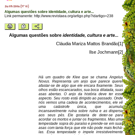
24/09/2004 (Nº 10)
Algumas questões sobre identidade, cultura e arte...
Link permanente:
http://www.revistaea.org/artigo.php?idartigo=238
Algumas questões sobre
identidade, cultura e arte...
Cláudia Mariza Mattos Brandão
[1]
Ilse Jochmann
[2]
Há um quadro de Klee que se chama Angelus
Novus. Representa um anjo que parece querer
afastar-se de algo que ele encara fixamente. Seus
olhos estão escancarados, sua boca dilatada, suas
asas abertas. O anjo da história deve ter esse
aspecto. Seu rosto está dirigido ao passado. Onde
nós vemos uma cadeia de acontecimentos, ele vê
uma catástrofe única, que acumula
incansavelmente ruína sobre ruína e as dispersa
aos seus pés. Ele gostaria de deter-se para
acordar os mortos e juntar os fragmentos. Mas uma
tempestade sopra do paraíso e prende-se em suas
asas com tanta força que ele não pode mais fechá-
las. Essa tempestade o impele irresistivelmente