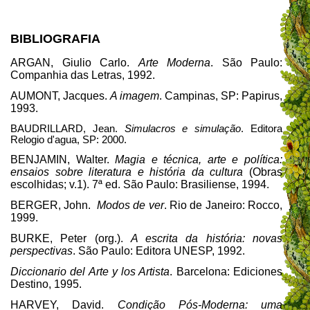
BIBLIOGRAFIA
ARGAN, Giulio Carlo.
Arte Moderna
. São Paulo:
Companhia das Letras, 1992.
AUMONT, Jacques.
A imagem
. Campinas, SP: Papirus,
1993.
BAUDRILLARD, Jean.
Simulacros e simulação
. Editora
Relogio d'agua, SP: 2000.
BENJAMIN, Walter.
Magia e técnica, arte e política:
ensaios sobre literatura e história da cultura
(Obras
escolhidas; v.1). 7ª ed. São Paulo: Brasiliense, 1994.
BERGER, John.
Modos de ver
. Rio de Janeiro: Rocco,
1999.
BURKE, Peter (org.).
A escrita da história: novas
perspectivas
. São Paulo: Editora UNESP, 1992.
Diccionario del Arte y los Artista
. Barcelona: Ediciones
Destino, 1995.
HARVEY, David.
Condição Pós-Moderna: uma