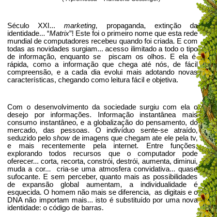
Século XXI...
marketing
, propaganda, extinção da
identidade... “
Matrix
”! Este foi o primeiro nome que esta rede
mundial de computadores recebeu quando foi criada. E com
todas as novidades surgiam... acesso ilimitado a todo o tipo
de informação, enquanto se piscam os olhos. E ela é
rápida, como a informação que chega até nós, de fácil
compreensão, e a cada dia evolui mais adotando novas
características, chegando como leitura fácil e objetiva.
Com o desenvolvimento da sociedade surgiu com ela o
desejo por informações. Informação instantânea mais
consumo instantâneo, e a globalização do pensamento, do
mercado, das pessoas. O indivíduo sente-se atraído,
seduzido pelo
show
de imagens que chegam ate ele pela tv,
e mais recentemente pela internet. Entre funções,
explorando todos recursos que o computador pode
oferecer... corta, recorta, constrói, destrói, aumenta, diminui,
muda a cor... cria-se uma atmosfera convidativa... quase
sufocante. E sem perceber, quanto mais as possibilidades
de expansão global aumentam, a individualidade é
esquecida. O homem não mais se diferencia, as digitais e o
DNA não importam mais... isto é substituído por uma nova
identidade: o código de barras.