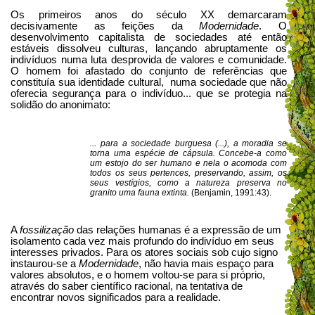
Os primeiros anos do século XX demarcaram
decisivamente as feições da
Modernidade
. O
desenvolvimento capitalista de sociedades até então
estáveis dissolveu culturas, lançando abruptamente os
indivíduos numa luta desprovida de valores e comunidade.
O homem foi afastado do conjunto de referências que
constituía sua identidade cultural, numa sociedade que não
oferecia segurança para o indivíduo... que se protegia na
solidão do anonimato:
... para a sociedade burguesa (...), a moradia se
torna uma espécie de cápsula. Concebe-a como
um estojo do ser humano e nela o acomoda com
todos os seus pertences, preservando, assim, os
seus vestígios, como a natureza preserva no
granito uma fauna extinta.
(Benjamin, 1991:43).
A
fossilização
das relações humanas é a expressão de um
isolamento cada vez mais profundo do indivíduo em seus
interesses privados. Para os atores sociais sob cujo signo
instaurou-se a
Modernidade
, não havia mais espaço para
valores absolutos, e o homem voltou-se para si próprio,
através do saber científico racional, na tentativa de
encontrar novos significados para a realidade.