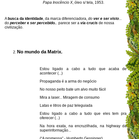
Papa Inocêncio X
, óleo s/ tela, 1953.
A
busca da identidade
, da marca diferenciadora,
do
ver e ser visto
...
do
perceber
e
ser percebido.
..
parece ser a
via crucis
de nossa
civilização.
No mundo da Matrix.
Estou ligado a cabo a tudo que acaba de
acontecer (...)
Propaganda é a arma do negócio
No nosso peito bate um alvo muito fácil
Mira a laser...
Miragem de consumo
Latas e litros de paz teleguiada
Estou ligado a cabo a tudo que eles tem pra
oferecer (...)
Na hora exata, na encruzilhada, na highway da
superinformação...
(“A promessa” - Humberto Gessinger)