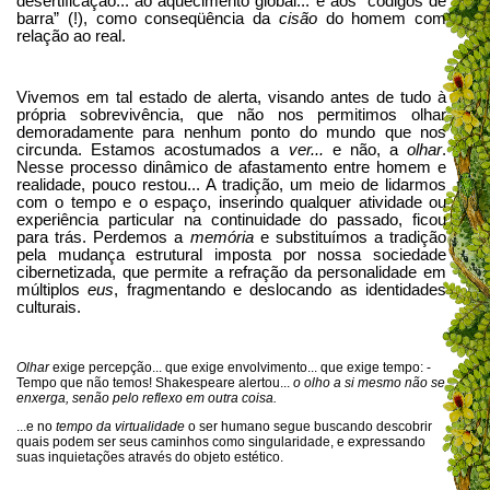
desertificação... ao aquecimento global... e aos “códigos de
barra” (!), como conseqüência da
cisão
do homem com
relação ao real.
Vivemos em tal estado de alerta, visando antes de tudo à
própria sobrevivência, que não nos permitimos olhar
demoradamente para nenhum ponto do mundo que nos
circunda. Estamos acostumados a
ver...
e não, a
olhar
.
Nesse processo dinâmico de afastamento entre homem e
realidade, pouco restou... A tradição, um meio de lidarmos
com o tempo e o espaço, inserindo qualquer atividade ou
experiência particular na continuidade do passado, ficou
para trás. Perdemos a
memória
e substituímos a tradição
pela mudança estrutural imposta por nossa sociedade
cibernetizada, que permite a refração da personalidade em
múltiplos
eus
, fragmentando e deslocando as identidades
culturais.
Olhar
exige percepção... que exige envolvimento... que exige tempo: -
Tempo que não temos! Shakespeare alertou...
o olho a si mesmo não se
enxerga, senão pelo reflexo em outra coisa.
...e no
tempo da virtualidade
o ser humano segue buscando descobrir
quais podem ser seus caminhos como singularidade, e expressando
suas inquietações através do objeto estético.