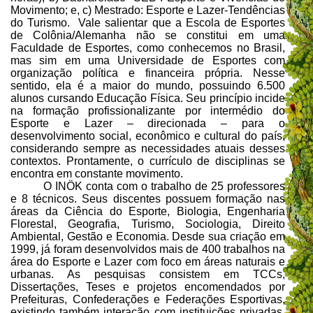
Movimento; e, c) Mestrado: Esporte e Lazer-Tendências
do Turismo.
Vale salientar que a Escola de Esportes
de Colônia/Alemanha não se constitui em uma
Faculdade de Esportes, como conhecemos no Brasil,
mas sim em uma Universidade de Esportes com
organização política e financeira própria. Nesse
sentido, ela é a maior do mundo, possuindo 6.500
alunos cursando Educação Física. Seu princípio incide
na formação profissionalizante por intermédio do
Esporte e Lazer – direcionada – para o
desenvolvimento social, econômico e cultural do país,
considerando sempre as necessidades atuais desses
contextos. Prontamente, o currículo de disciplinas se
encontra em constante movimento.
O INÖK conta com o trabalho de 25 professores
e 8 técnicos. Seus discentes possuem formação nas
áreas da Ciência do Esporte, Biologia, Engenharia
Florestal, Geografia, Turismo, Sociologia, Direito
Ambiental, Gestão e Economia. Desde sua criação em
1999, já foram desenvolvidos mais de 400 trabalhos na
área do Esporte e Lazer com foco em áreas naturais e
urbanas. As pesquisas consistem em TCCs,
Dissertações, Teses e projetos encomendados por
Prefeituras, Confederações e Federações Esportivas,
existindo também interação com instituições privadas.