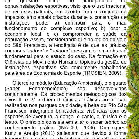
em questão incide no planejamento de
obras/instalações esportivas, visto que o uso irracional
de recursos naturais, em acordo com o conjunto de
impactos ambientais criados durante a construção de
instalações pode: a) contribuir para o mau
funcionamento do complexo esportivo; b) lesar a
economia local; e c) comprometer a saúde da
população. Assim, considerando que na região do Vale
do São Francisco, a tendência é de que as práticas
corporais “
indoor
” e “
outdoor
” cresçam, o tema obras é
fundamental para o estudo do caso. Na formação em
Ciências do Movimento Humano, tópicos da gestão de
instalações esportivas são comumente trabalhados
pela área da Economia do Esporte (TROSIEN, 2009).
O terceiro módulo (Educação Ambiental), e o quarto
(Saber Fenomenológico) são desenvolvidos
conjuntamente. Os procedimentos metodológicos dos
eixos III e IV incluem dinâmicas práticas ao ar livre
realizadas nos parques da cidade, à beira do Rio São
Francisco, integrando brincadeiras, vivências com os
esportes de aventura, a dança, o canto, a musica e o
teatro. O principio consiste em aliar o saber teórico ao
conhecimento prático (INÁCIO, 2006). Domingues,
Kunz e Araujo (2011) salientam que devido à forma
fragmentada como as disciplinas se encontram nos