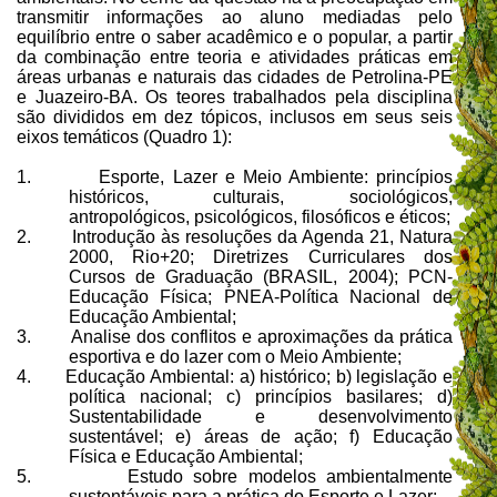
transmitir informações ao aluno mediadas pelo
equilíbrio entre o saber acadêmico e o popular, a partir
da combinação entre teoria e atividades práticas em
áreas urbanas e naturais das cidades de Petrolina-PE
e Juazeiro-BA. Os teores trabalhados pela disciplina
são divididos em dez tópicos, inclusos em seus seis
eixos temáticos (Quadro 1):
1.
Esporte, Lazer e Meio Ambiente: princípios
históricos, culturais, sociológicos,
antropológicos, psicológicos, filosóficos e éticos;
2.
Introdução às resoluções da Agenda 21, Natura
2000, Rio+20; Diretrizes Curriculares dos
Cursos de Graduação (BRASIL, 2004); PCN-
Educação Física; PNEA-Política Nacional de
Educação Ambiental;
3.
Analise dos conflitos e aproximações da prática
esportiva e do lazer com o Meio Ambiente;
4.
Educação Ambiental: a) histórico; b) legislação e
política nacional; c) princípios basilares; d)
Sustentabilidade e desenvolvimento
sustentável; e) áreas de ação; f) Educação
Física e Educação Ambiental;
5.
Estudo sobre modelos ambientalmente
sustentáveis para a prática do Esporte e Lazer;