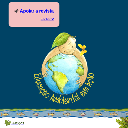
🌱
Apoiar a revista
Fechar ❌
Artigos