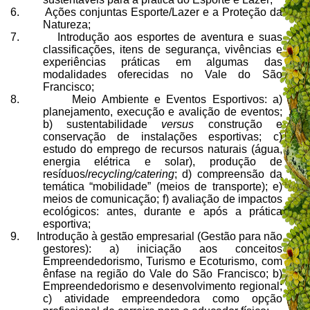
6.
Ações conjuntas Esporte/Lazer e a Proteção da
Natureza;
7.
Introdução aos esportes de aventura e suas
classificações, itens de segurança, vivências e
experiências práticas em algumas das
modalidades oferecidas no Vale do São
Francisco;
8.
Meio Ambiente e Eventos Esportivos: a)
planejamento, execução e avalição de eventos;
b) sustentabilidade
versus
construção e
conservação de instalações esportivas; c)
estudo do emprego de recursos naturais (água,
energia elétrica e solar), produção de
resíduos/
recycling/catering
; d) compreensão da
temática “mobilidade” (meios de transporte); e)
meios de comunicação; f) avaliação de impactos
ecológicos: antes, durante e após a prática
esportiva;
9.
Introdução à gestão empresarial (Gestão para não
gestores): a) iniciação aos conceitos
Empreendedorismo, Turismo e Ecoturismo,
com
ênfase na região do Vale do São Francisco
; b)
Empreendedorismo e desenvolvimento regional;
c) atividade empreendedora como opção