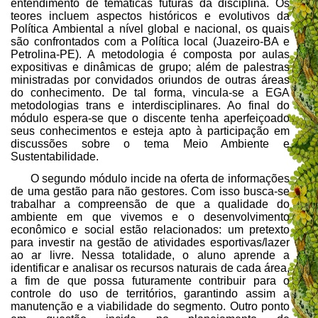
entendimento de temáticas futuras da disciplina. Os
teores incluem aspectos históricos e evolutivos da
Política Ambiental a nível global e nacional, os quais
são confrontados com a Política local (Juazeiro-BA e
Petrolina-PE). A metodologia é composta por aulas
expositivas e dinâmicas de grupo; além de palestras
ministradas por convidados oriundos de outras áreas
do conhecimento. De tal forma, vincula-se a EGA
metodologias trans e interdisciplinares. Ao final do
módulo espera-se que o discente tenha aperfeiçoado
seus conhecimentos e esteja apto à participação em
discussões sobre o tema Meio Ambiente e
Sustentabilidade.
O segundo módulo incide na oferta de informações
de uma gestão para não gestores. Com isso busca-se
trabalhar a compreensão de que a qualidade do
ambiente em que vivemos e o desenvolvimento
econômico e social estão relacionados: um pretexto
para investir na gestão de atividades esportivas/lazer
ao ar livre. Nessa totalidade, o aluno aprende a
identificar e analisar os recursos naturais de cada área,
a fim de que possa futuramente contribuir para o
controle do uso de territórios, garantindo assim a
manutenção e a viabilidade do segmento. Outro ponto