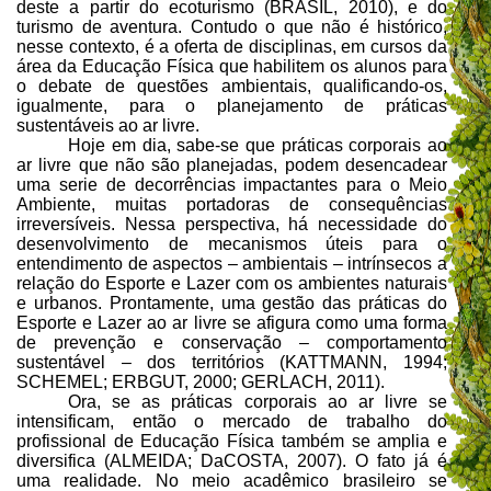
deste a partir do ecoturismo (BRASIL, 2010), e do
turismo de aventura. Contudo o que não é histórico,
nesse contexto, é a oferta de disciplinas, em cursos da
área da Educação Física que habilitem os alunos para
o debate de questões ambientais, qualificando-os,
igualmente, para o planejamento de práticas
sustentáveis ao ar livre.
Hoje em dia, sabe-se que práticas corporais ao
ar livre que não são planejadas, podem desencadear
uma serie de decorrências impactantes para o Meio
Ambiente, muitas portadoras de consequências
irreversíveis. Nessa perspectiva, há necessidade do
desenvolvimento de mecanismos úteis para o
entendimento de aspectos – ambientais – intrínsecos a
relação do Esporte e Lazer com os ambientes naturais
e urbanos. Prontamente, uma gestão das práticas do
Esporte e Lazer ao ar livre se afigura como uma forma
de prevenção e conservação – comportamento
sustentável – dos territórios (KATTMANN, 1994;
SCHEMEL; ERBGUT, 2000; GERLACH, 2011).
Ora, se as práticas corporais ao ar livre se
intensificam, então o mercado de trabalho do
profissional de Educação Física também se amplia e
diversifica (ALMEIDA; DaCOSTA, 2007). O fato já é
uma realidade. No meio acadêmico brasileiro se