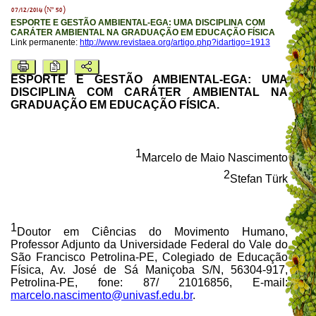
07/12/2014 (Nº 50)
ESPORTE E GESTÃO AMBIENTAL-EGA: UMA DISCIPLINA COM
CARÁTER AMBIENTAL NA GRADUAÇÃO EM EDUCAÇÃO FÍSICA
Link permanente:
http://www.revistaea.org/artigo.php?idartigo=1913
ESPORTE E GESTÃO AMBIENTAL-EGA: UMA
DISCIPLINA COM CARÁTER AMBIENTAL NA
GRADUAÇÃO EM EDUCAÇÃO FÍSICA.
1
Marcelo de Maio Nascimento
2
Stefan Türk
1
Doutor em Ciências do Movimento Humano,
Professor Adjunto da Universidade Federal do Vale do
São Francisco Petrolina-PE, Colegiado de Educação
Física, Av. José de Sá Maniçoba S/N, 56304-917,
Petrolina-PE, fone: 87/ 21016856, E-mail:
marcelo.nascimento@univasf.edu.br
.