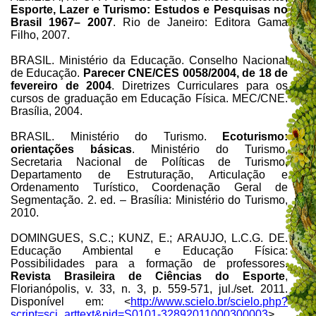
Esporte, Lazer e Turismo: Estudos e Pesquisas no
Brasil 1967– 2007
. Rio de Janeiro: Editora Gama
Filho, 2007.
BRASIL. Ministério da Educação. Conselho Nacional
de Educação.
Parecer CNE/CES 0058/2004, de 18 de
fevereiro de 2004
. Diretrizes Curriculares para os
cursos de graduação em Educação Física. MEC/CNE.
Brasília, 2004.
BRASIL. Ministério do Turismo.
Ecoturismo:
orientações básicas
. Ministério do Turismo,
Secretaria Nacional de Políticas de Turismo,
Departamento de Estruturação, Articulação e
Ordenamento Turístico, Coordenação Geral de
Segmentação. 2. ed. – Brasília: Ministério do Turismo,
2010.
DOMINGUES, S.C.; KUNZ, E.; ARAUJO, L.C.G. DE.
Educação Ambiental e Educação Física:
Possibilidades para a formação de professores.
Revista Brasileira de Ciências do Esporte
,
Florianópolis, v. 33, n. 3, p. 559-571, jul./set. 2011.
Disponível em: <
http://www.scielo.br/scielo.php?
script=sci_arttext&pid=S0101-32892011000300003
>