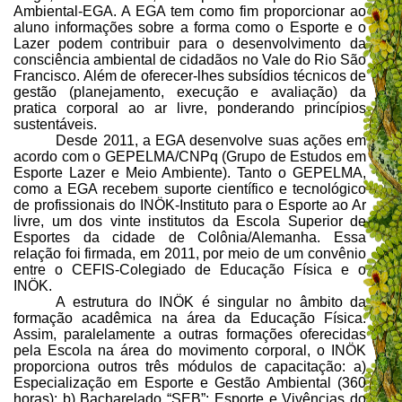
Ambiental-EGA. A EGA tem como fim p
roporcionar ao
aluno informações sobre a forma como o Esporte e o
Lazer podem contribuir para o desenvolvimento da
consciência ambiental de cidadãos no Vale do Rio São
Francisco. Além de oferecer-lhes subsídios técnicos de
gestão (planejamento, execução e avaliação) da
pratica corporal ao ar livre, ponderando princípios
sustentáveis.
Desde 2011, a EGA desenvolve suas ações em
acordo com o GEPELMA/CNPq (Grupo de Estudos em
Esporte Lazer e Meio Ambiente). Tanto o GEPELMA,
como a EGA recebem suporte científico e tecnológico
de profissionais do INÖK-Instituto para o
Esporte
ao Ar
livre, um dos vinte institutos da Escola Superior de
Esportes da cidade de Colônia/Alemanha. Essa
relação foi firmada, em 2011, por meio de um convênio
entre o CEFIS-Colegiado de Educação Física e o
INÖK.
A estrutura do INÖK é singular no âmbito da
formação acadêmica na área da Educação Física.
Assim, paralelamente a outras formações oferecidas
pela Escola na área do movimento corporal, o INÖK
proporciona outros três módulos de capacitação: a)
Especialização em Esporte e Gestão Ambiental (360
horas); b) Bacharelado “SEB”: Esporte e Vivências do