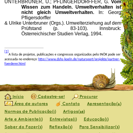
UNTERBRUNER,
U.
; PFLINGERDORFFER,
G.
Vom
Wissen zum Handeln. Umweltverhalten ist
nicht gleich Umweltverhalten.
In: Georg
Pfligersdorffer
& Ulrike Unterbruner (Orgs.). Umwelterziehung auf dem
Prüfstand (p. 83-103). Innsbruck:
Österreichischer Studien Verlag, 1994.
[1]
A lista de projetos, publicações e congressos organizados pelo IN
Ö
K pode ser
acessada no endereço:
http://www.dshs-koeln.de/natursport/projekte/partner-
foerderer.html
Início
Cadastre-se!
Procurar
Área de autores
Contato
Apresentação
(4)
Normas de Publicação
Artigos
(1)
(48)
Arte e Ambiente
Entrevistas
Educação
(1)
(1)
(1)
Saber do Fazer
Reflexão
Para Sensibilizar
(3)
(3)
(3)