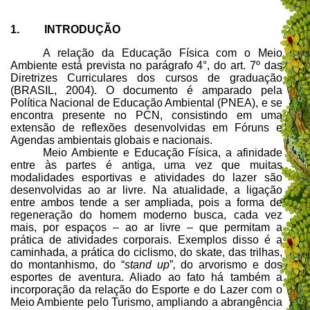
1. INTRODUÇÃO
A relação da Educação Física com o Meio
Ambiente está prevista no parágrafo 4°, do art. 7º das
Diretrizes Curriculares dos cursos de graduação
(BRASIL, 2004). O documento é amparado pela
Política Nacional de Educação Ambiental (PNEA), e se
encontra presente no PCN, consistindo em uma
extensão de reflexões desenvolvidas em Fóruns e
Agendas ambientais globais e nacionais.
Meio Ambiente e Educação Física, a afinidade
entre às partes é antiga, uma vez que muitas
modalidades esportivas e atividades do lazer são
desenvolvidas ao ar livre. Na atualidade, a ligação
entre ambos tende a ser ampliada, pois a forma de
regeneração do homem moderno busca, cada vez
mais, por espaços – ao ar livre – que permitam a
prática de atividades corporais. Exemplos disso é a
caminhada, a prática do ciclismo, do skate, das trilhas,
do montanhismo, do “
stand up
”
,
do arvorismo e dos
esportes de aventura. Aliado ao fato há também a
incorporação da relação do Esporte e do Lazer com o
Meio Ambiente pelo Turismo, ampliando a abrangência