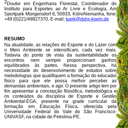
2
Doutor em Engenharia Florestal, Coordenador do
Instituto para Esportes ao Ar Livre e Ecologia,
Am
Sportpark Müngersdorf 6, 50933, Köln/Alemanha, fone:
+49 (0)221/49827370, E-mail:
tuerk@dshs-koeln.de
RESUMO
Na atualidade, as relações do Esporte e do Lazer com
o Meio Ambiente se intensificam, cada vez mais.
Todavia do ponto de vista da sustentabilidade os
encontros nem sempre proporcionam ganhos
equilibrados às partes. Nessa perspectiva, há
necessidade do desenvolvimento de estudos sobre
metodologias que qualifiquem a formação do educador
físico para que ele possa melhor perceber as
demandas ambientais, e agir. O presente artigo tem por
fim apresentar a concepção filosófica, metodológica e
os conteúdos da disciplina de Esporte e Gestão
Ambiental-EGA, presente na grade curricular da
formação em Educação Física, oferecida pela
Universidade Federal do Vale do São Francisco-
UNIVASF, na cidade de Petrolina-PE.