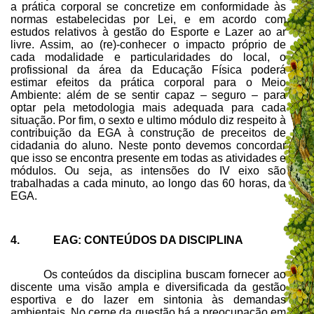
a prática corporal se concretize em conformidade às
normas estabelecidas por Lei, e em acordo com
estudos relativos à gestão do Esporte e Lazer ao ar
livre. Assim, ao (re)-conhecer o impacto próprio de
cada modalidade e particularidades do local, o
profissional da área da Educação Física poderá
estimar efeitos da prática corporal para o Meio
Ambiente: além de se sentir capaz – seguro – para
optar pela metodologia mais adequada para cada
situação. Por fim, o sexto e ultimo módulo diz respeito à
contribuição da EGA à construção de preceitos de
cidadania do aluno. Neste ponto devemos concordar
que isso se encontra presente em todas as atividades e
módulos. Ou seja, as intensões do IV eixo são
trabalhadas a cada minuto, ao longo das 60 horas, da
EGA.
4. EAG: CONTEÚDOS DA DISCIPLINA
Os conteúdos da disciplina buscam fornecer ao
discente uma visão ampla e diversificada da gestão
esportiva e do lazer em sintonia às demandas
ambientais. No cerne da questão há a preocupação em