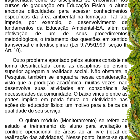
cursos de graduação em Educação Física, o aluno
encontra dificuldades para acessar conhecimentos
específicos da área ambiental na formação. Tal fato
impede, por exemplo, o desenvolvimento de
fundamentos da Educação Ambiental-EA, além da
efetivação de um de seus procedimentos
metodológicos, o tratamento das questões em sentido
transversal e interdisciplinar (Lei 9.795/1999, seção II,
Art. 10).
Outro problema apontado pelos autores consiste na
forma desarticulada como as disciplinas do ensino
superior agregam a realidade social. Não obstante, a
Pesquisa também se enquadra nessa consideração,
visto que a produção acadêmica, muitas vezes, não
desenvolve suas atividades em consonância às
necessidades da comunidade. O baixo vinculo entre as
partes implica em perda futura da efetividade nas
ações do educador físico: um motivo para a baixa da
qualidade do seu serviço.
O quinto módulo (Monitoramento) se refere ao
estudo e treinamento do aluno para avaliação e
controle operacional de áreas ao ar livre (local de
realização das atividades). Nesse ponto, busca-se que