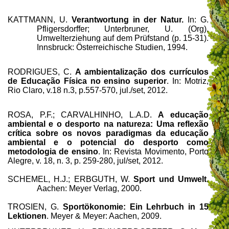
KATTMANN,
U.
Verantwortung in der Natur.
In: G.
Pfligersdorffer; Unterbruner, U. (Org).
Umwelterziehung auf dem Prüfstand (p. 15-31).
Innsbruck: Österreichische Studien, 1994.
RODRIGUES, C.
A ambientalização do
s currículos
de Educação Física
no ensino superior
. In: Motriz,
Rio Claro, v.18 n.3, p.557-570, jul./set, 2012.
ROSA, P.F.; CARVALHINHO, L.A.D.
A educação
ambiental e o desporto na natureza: Uma reflexão
crítica sobre os novos paradigmas da educação
ambiental e o potencial do desporto como
metodologia de ensino
.
In:
Revista Movimento, Porto
Alegre, v. 18, n. 3, p. 259-280, jul/set, 2012.
SCHEMEL, H.J.; ERBGUTH, W.
Sport und Umwelt
.
Aachen: Meyer Verlag, 2000.
TROSIEN, G.
Sportökonomie: Ein Lehrbuch in 15
Lektionen
. Meyer & Meyer: Aachen, 2009.