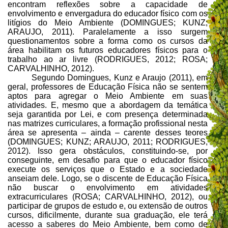
encontram reflexões sobre a capacidade de
envolvimento e envergadura do educador físico com os
litígios do Meio Ambiente (DOMINGUES; KUNZ;
ARAUJO, 2011). Paralelamente a isso surgem
questionamentos sobre a forma como os cursos da
área habilitam os futuros educadores físicos para o
trabalho ao ar livre (RODRIGUES, 2012; ROSA;
CARVALHINHO, 2012).
Segundo Domingues, Kunz e Araujo (2011), em
geral, professores de Educação Física não se sentem
aptos para agregar o Meio Ambiente em suas
atividades. E, mesmo que a abordagem da temática
seja garantida por Lei, e com presença determinada
nas matrizes curriculares, a formação profissional nesta
área se apresenta – ainda – carente desses teores
(DOMINGUES; KUNZ; ARAUJO, 2011; RODRIGUES,
2012). Isso gera obstáculos, constituindo-se, por
conseguinte, em desafio para que o educador físico
execute os serviços que o Estado e a sociedade
anseiam dele. Logo, se o discente de Educação Física
não buscar o envolvimento em atividades
extracurriculares (ROSA; CARVALHINHO, 2012), ou
participar de grupos de estudo e, ou extensão de outros
cursos, dificilmente, durante sua graduação, ele terá
acesso a saberes do Meio Ambiente, bem como de