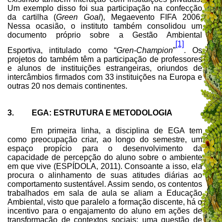
Um exemplo disso foi sua participação na confecção
da cartilha (
Green Goal
), Megaevento FIFA 2006.
Nessa ocasião, o instituto também consolidou um
documento próprio sobre a Gestão Ambiental
[1]
Esportiva, intitulado como “
Gren-Champion
”
. Os
projetos do também têm a participação de professores
e alunos de instituições estrangeiras, oriundos de
intercâmbios firmados com 33 instituições na Europa e
outras 20 nos demais continentes.
3. EGA: ESTRUTURA E METODOLOGIA
Em primeira linha, a disciplina de EGA tem
como preocupação criar, ao longo do semestre, um
espaço propício para o desenvolvimento da
capacidade de percepção do aluno sobre o ambiente
em que vive (ESPÍDOLA, 2011). Consoante a isso, ela
procura o alinhamento de suas atitudes diárias ao
comportamento sustentável. Assim sendo, os contentos
trabalhados em sala de aula se aliam a Educação
Ambiental, visto que paralelo a formação discente, há o
incentivo para o engajamento do aluno em ações de
transformação de contextos sociais: uma questão de