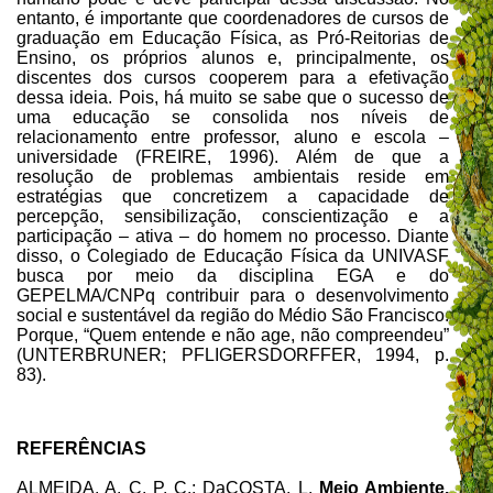
entanto, é importante que coordenadores de cursos de
graduação em Educação Física, as Pró-Reitorias de
Ensino, os próprios alunos e, principalmente, os
discentes dos cursos cooperem para a efetivação
dessa ideia. Pois, há muito se sabe que o sucesso de
uma educação se consolida nos níveis de
relacionamento entre professor, aluno e escola –
universidade (FREIRE, 1996). Além de que a
resolução de problemas ambientais reside em
estratégias que concretizem a capacidade de
percepção, sensibilização, conscientização e a
participação – ativa – do homem no processo. Diante
disso, o Colegiado de Educação Física da UNIVASF
busca por meio da disciplina EGA e do
GEPELMA/CNPq contribuir para o desenvolvimento
social e sustentável da região do Médio São Francisco.
Porque, “Quem entende e não age, não compreendeu”
(UNTERBRUNER; PFLIGERSDORFFER, 1994, p.
83).
REFERÊNCIAS
ALMEIDA, A. C. P. C.; DaCOSTA, L.
Meio Ambiente,