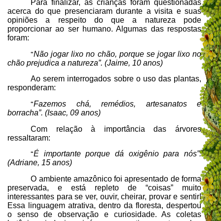
Para finalizar, as crianças foram questionadas
acerca do que presenciaram durante a visita e suas
opiniões a respeito do que a natureza pode
proporcionar ao ser humano.
Algumas das respostas
foram:
Não jogar lixo no chão, porque se jogar lixo no
“
chão prejudica a natureza”. (Jaime, 10 anos)
Ao serem interrogados sobre o uso das plantas,
responderam:
Fazemos chá, remédios, artesanatos e
“
borracha”. (Isaac, 09 anos)
Com relação à importância das árvores
ressaltaram:
É importante porque dá oxigênio para nós”.
“
(Adriane, 15 anos)
O ambiente amazônico foi apresentado de forma
preservada, e está repleto de “coisas” muito
interessantes para se ver, ouvir, cheirar, provar e sentir!
Essa linguagem atrativa, dentro da floresta, despertou
o senso de observação e curiosidade. As coletas