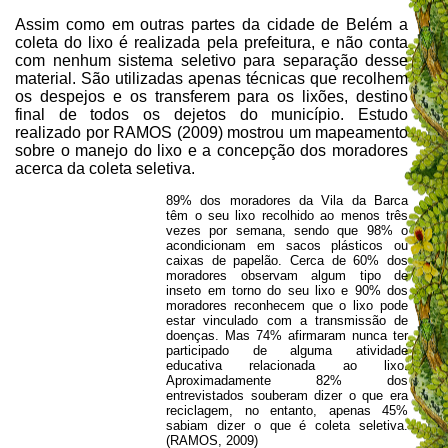
Assim como em outras partes da cidade de Belém a
coleta do lixo é realizada pela prefeitura, e não conta
com nenhum sistema seletivo para separação desse
material. São utilizadas apenas técnicas que recolhem
os despejos e os transferem para os lixões, destino
final de todos os dejetos do município. Estudo
realizado por RAMOS (2009) mostrou um mapeamento
sobre o manejo do lixo e a concepção dos moradores
acerca da coleta seletiva.
89% dos moradores da Vila da Barca
têm o seu lixo recolhido ao menos três
vezes por semana, sendo que 98% o
acondicionam em sacos plásticos ou
caixas de papelão. Cerca de 60% dos
moradores observam algum tipo de
inseto em torno do seu lixo e 90% dos
moradores reconhecem que o lixo pode
estar vinculado com a transmissão de
doenças. Mas 74% afirmaram nunca ter
participado de alguma atividade
educativa relacionada ao lixo.
Aproximadamente 82% dos
entrevistados souberam dizer o que era
reciclagem, no entanto, apenas 45%
sabiam dizer o que é coleta seletiva.
(RAMOS, 2009)