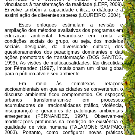
vinculados à transformação da realidade (LEFF, 2009).
Envolve também a capacidade crítica, o diálogo e a
assimilação de diferentes saberes (LOUREIRO, 2004).
Estes enfoques estimulam a revisão e
ampliação dos métodos avaliativos dos programas em
educação ambiental, levando-se em conta as
condições sociais do grupo, ou seja, dos modelos
sociais desiguais, da diversidade cultural, dos
questionamentos dos paradigmas dominantes e das
ações promotoras de transformação (DOS SANTOS,
1993). As visões de multicausalidades, tão discutidas
por Férnandez (1997), impulsionam um olhar global
para o público-alvo e seu ambiente.
Em meio às complexas relações
socioambientais em que as cidades se converteram, o
discurso ambiental ficou comprometido. Os espaços
urbanos transformaram-se em processos
acumuladores de irracionalidades (tráfico, violência,
insegurança) e geradores de patologias ambientais
emergentes (FÉRNANDEZ, 1997). Observam-se
modificações profundas na condição de existência e
qualidade de vida humana (TALAMONI; SAMPAIO,
2003). Portanto, como configurar novas práticas