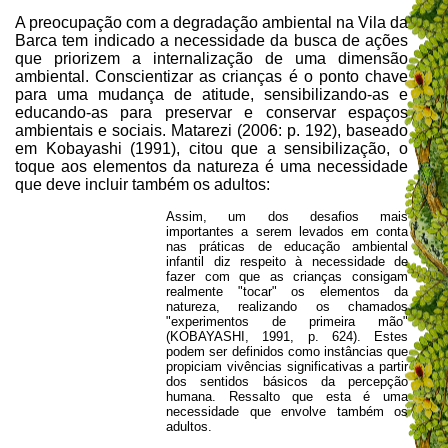
A preocupação com a degradação ambiental na Vila da
Barca tem indicado a necessidade da busca de ações
que priorizem a internalização de uma dimensão
ambiental. Conscientizar as crianças é o ponto chave
para uma mudança de atitude, sensibilizando-as e
educando-as para preservar e conservar espaços
ambientais e sociais.
Matarezi (2006: p. 192), baseado
em
Kobayashi (1991),
citou que a sensibilização, o
toque aos elementos da natureza é uma necessidade
que deve incluir também os adultos:
Assim, um dos desafios mais
importantes a serem levados em conta
nas práticas de educação ambiental
infantil diz respeito à necessidade de
fazer com que as crianças consigam
realmente "tocar" os elementos da
natureza, realizando os chamados
"experimentos de primeira mão"
(KOBAYASHI, 1991, p. 624). Estes
podem ser definidos como instâncias que
propiciam vivências significativas a partir
dos sentidos básicos da percepção
humana. Ressalto que esta é uma
necessidade que envolve também os
adultos.