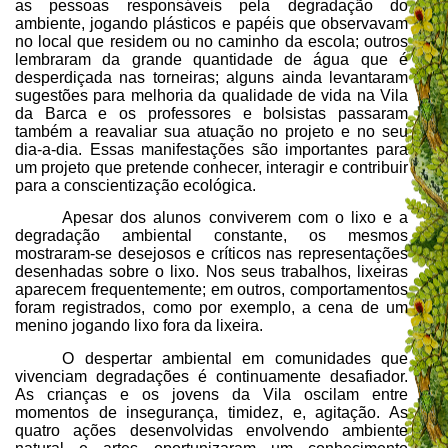
as pessoas responsáveis pela degradação do
ambiente, jogando plásticos e papéis que observavam
no local que residem ou no caminho da escola; outros
lembraram da grande quantidade de água que é
desperdiçada nas torneiras; alguns ainda levantaram
sugestões para melhoria da qualidade de vida na Vila
da Barca e os professores e bolsistas passaram
também a reavaliar sua atuação no projeto e no seu
dia-a-dia. Essas manifestações são importantes para
um projeto que pretende conhecer, interagir e contribuir
para a conscientização ecológica.
Apesar dos alunos conviverem com o lixo e a
degradação ambiental constante, os mesmos
mostraram-se desejosos e críticos nas representações
desenhadas sobre o lixo. Nos seus trabalhos, lixeiras
aparecem frequentemente; em outros, comportamentos
foram registrados, como por exemplo, a cena de um
menino jogando lixo fora da lixeira.
O despertar ambiental em comunidades que
vivenciam degradações é continuamente desafiador.
As crianças e os jovens da Vila oscilam entre
momentos de insegurança, timidez, e, agitação. As
quatro ações desenvolvidas envolvendo ambiente