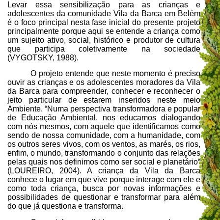
Levar essa sensibilização para as crianças e
adolescentes da comunidade Vila da Barca em Belém
é o foco principal nesta fase inicial do presente projeto
principalmente porque aqui se entende a criança como
um sujeito ativo, social, histórico e produtor de cultura
que participa coletivamente na sociedade
(VYGOTSKY, 1988).
O projeto entende que neste momento é preciso
ouvir as crianças e os adolescentes moradores da Vila
da Barca para compreender, conhecer e reconhecer o
jeito particular de estarem inseridos neste meio
Ambiente. “Numa perspectiva transformadora e popular
de Educação Ambiental, nos educamos dialogando
com nós mesmos, com aquele que identificamos como
sendo de nossa comunidade, com a humanidade, com
os outros seres vivos, com os ventos, as marés, os rios,
enfim, o mundo, transformando o conjunto das relações
pelas quais nos definimos como ser social e planetário“
(LOUREIRO, 2004). A criança da Vila da Barca
conhece o lugar em que vive porque interage com ele e
como toda criança, busca por novas informações e
possibilidades de questionar e transformar para além
do que já questiona e transforma.