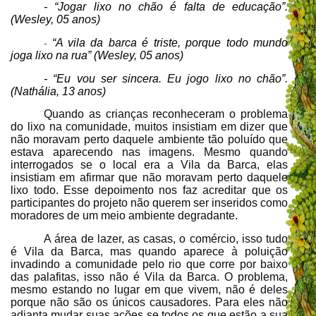
- “Jogar lixo no chão é falta de educação”.
(Wesley, 05 anos)
“A vila da barca é triste, porque todo mundo
-
joga lixo na rua” (Wesley, 05 anos)
-
“Eu vou ser sincera. Eu jogo lixo no chão”.
(Nathália, 13 anos)
Quando as crianças reconheceram o problema
do lixo na comunidade, muitos insistiam em dizer que
não moravam perto daquele ambiente tão poluído que
estava aparecendo nas imagens. Mesmo quando
interrogados se o local era a Vila da Barca, elas
insistiam em afirmar que não moravam perto daquele
lixo todo. Esse depoimento nos faz acreditar que os
participantes do projeto não querem ser inseridos como
moradores de um meio ambiente degradante.
A área de lazer, as casas, o comércio, isso tudo
é Vila da Barca, mas quando aparece à poluição
invadindo a comunidade pelo rio que corre por baixo
das palafitas, isso não é Vila da Barca. O problema,
mesmo estando no lugar em que vivem, não é deles
porque não são os únicos causadores. Para eles não
adianta mudar suas ações se todos os que estão a sua