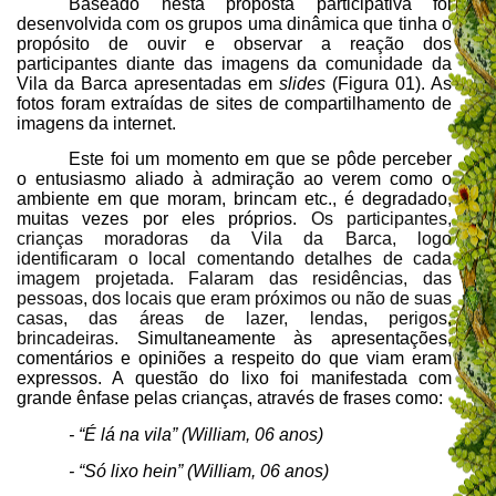
Baseado nesta proposta participativa foi
desenvolvida com os grupos uma dinâmica que tinha o
propósito de ouvir e observar a reação dos
participantes diante das imagens da comunidade da
Vila da Barca apresentadas em
slides
(Figura 01). As
fotos foram extraídas de sites de compartilhamento de
imagens da internet.
Este foi um momento em que se pôde perceber
o entusiasmo aliado à admiração ao verem como o
ambiente em que moram, brincam etc., é degradado,
muitas vezes por eles próprios.
Os participantes,
crianças moradoras da Vila da Barca, logo
identificaram o local comentando detalhes de cada
imagem projetada. Falaram das residências, das
pessoas, dos locais que eram próximos ou não de suas
casas, das áreas de lazer, lendas, perigos,
brincadeiras.
Simultaneamente às apresentações,
comentários e opiniões a respeito do que viam eram
expressos. A
questão do lixo
foi manifestada com
grande ênfase pelas crianças, através de frases como:
- “É lá na vila” (William, 06 anos)
- “Só lixo hein” (William, 06 anos)