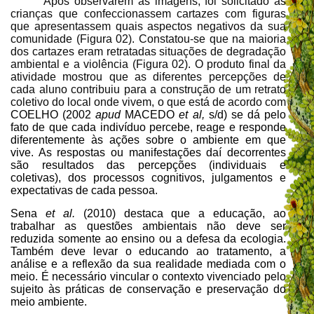
Após observarem as imagens, foi solicitado às
crianças que confeccionassem cartazes com figuras
que apresentassem quais aspectos negativos da sua
comunidade (Figura 02). Constatou-se que na maioria
dos cartazes eram retratadas situações de degradação
ambiental e a violência (Figura 02). O produto final da
atividade mostrou que as diferentes percepções de
cada aluno contribuiu para a construção de um retrato
coletivo do local onde vivem, o que está de acordo com
COELHO (2002
apud
MACEDO
et al,
s/d) se dá pelo
fato de que cada indivíduo percebe, reage e responde
diferentemente às ações sobre o ambiente em que
vive. As respostas ou manifestações daí decorrentes
são resultados das percepções (individuais e
coletivas), dos processos cognitivos, julgamentos e
expectativas de cada pessoa.
Sena
et al.
(2010) destaca que a educação, ao
trabalhar as questões ambientais não deve ser
reduzida somente ao ensino ou a defesa da ecologia.
Também deve levar o educando ao tratamento, a
análise e a reflexão da sua realidade mediada com o
meio. É necessário vincular o contexto vivenciado pelo
sujeito às práticas de conservação e preservação do
meio ambiente.