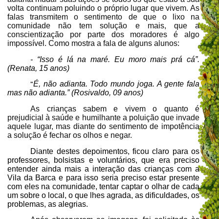
volta continuam poluindo o próprio lugar que vivem. As
falas transmitem o sentimento de que o lixo na
comunidade não tem solução e mais, que a
conscientização por parte dos moradores é algo
impossível. Como mostra a fala de alguns alunos:
- “Isso é lá na maré. Eu moro mais prá cá”.
(Renata, 15 anos)
É, não adianta. Todo mundo joga. A gente fala
“
mas não adianta.” (Rosivaldo, 09 anos)
As crianças sabem e vivem o quanto é
prejudicial à saúde e humilhante a poluição que invade
aquele lugar, mas diante do sentimento de impotência
a solução é fechar os olhos e negar.
Diante destes depoimentos, ficou claro para os
professores, bolsistas e voluntários, que era preciso
entender ainda mais a interação das crianças com a
Vila da Barca e para isso seria preciso estar presente
com eles na comunidade, tentar captar o olhar de cada
um sobre o local, o que lhes agrada, as dificuldades, os
problemas, as alegrias.