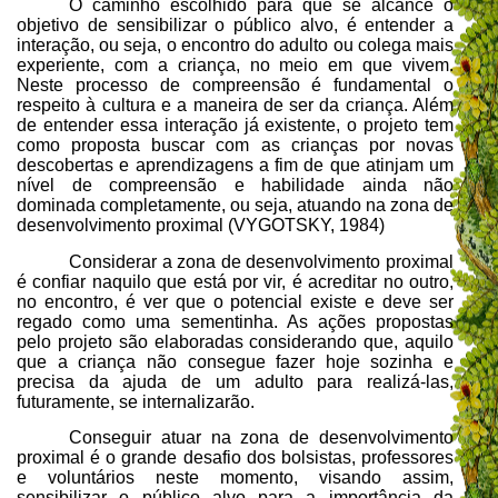
O caminho escolhido para que se alcance o
objetivo de
sensibilizar o público alvo
, é entender a
interação, ou seja, o encontro do adulto ou colega mais
experiente, com a criança, no meio em que vivem.
Neste processo de compreensão é fundamental o
respeito à cultura e a maneira de ser da criança. Além
de entender essa interação já existente, o projeto tem
como proposta buscar com as crianças por novas
descobertas e aprendizagens a fim de que atinjam um
nível de compreensão e habilidade ainda não
dominada completamente, ou seja, atuando na zona de
desenvolvimento proximal (VYGOTSKY, 1984)
Considerar a zona de desenvolvimento proximal
é confiar naquilo que está por vir, é acreditar no outro,
no encontro, é ver que o potencial existe e deve ser
regado como uma sementinha. As ações propostas
pelo projeto são elaboradas considerando que, aquilo
que a criança não consegue fazer hoje sozinha e
precisa da ajuda de um adulto para realizá-las,
futuramente, se internalizarão.
Conseguir atuar na zona de desenvolvimento
proximal é o grande desafio dos bolsistas, professores
e voluntários neste momento, visando assim,
sensibilizar o público alvo para a importância da