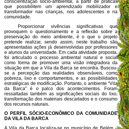
conscientização sócio-ambiental, a partir de práticas
que possibilitem um aprendizado mobilizador e
transformador nas crianças, nos adolescentes e na
comunidade.
Proporcionar vivências significativas que
provoquem o questionamento e a reflexão sobre a
preservação do meio ambiente, é o que o projeto
pretende realizar, sendo assim, neste trabalho são
apresentadas ações já desenvolvidas por professores
e alunos da universidade. Em cada atividade proposta,
foi articulado o processo ambiental natural e social
como forma de promover uma visão integradora da
situação em que a Vila da Barca se encontra. Buscou-
se a percepção das realidades observáveis, como
pobreza, lixo e comportamentos, e as possibilidades
estratégicas de modificação. Portanto, o ambiente “Vila
da Barca” é o palco dos acontecimentos. Foram
ressaltadas também as significações sociais do lixo,
transformação dos materiais descartados e o consumo
dos recursos naturais.
O PERFIL SÓCIO-ECONÔMICO DA COMUNIDADE
DA VILA DA BARCA
A Vila da Barca localiza-se no município de Belém –