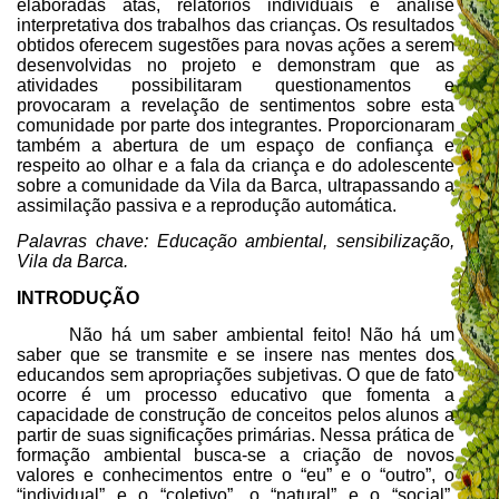
elaboradas atas, relatórios individuais e análise
interpretativa dos trabalhos das crianças. Os resultados
obtidos oferecem sugestões para novas ações a serem
desenvolvidas no projeto e demonstram que as
atividades possibilitaram questionamentos e
provocaram a revelação de sentimentos sobre esta
comunidade por parte dos integrantes. Proporcionaram
também a abertura de um espaço de confiança e
respeito ao olhar e a fala da criança e do adolescente
sobre a comunidade da Vila da Barca, ultrapassando a
assimilação passiva e a reprodução automática.
Palavras chave: Educação ambiental, sensibilização,
Vila da Barca.
INTRODUÇÃO
Não há um saber ambiental feito! Não há um
saber que se transmite e se insere nas mentes dos
educandos sem apropriações subjetivas. O que de fato
ocorre é um processo educativo que fomenta a
capacidade de construção de conceitos pelos alunos a
partir de suas significações primárias. Nessa prática de
formação ambiental busca-se a criação de novos
valores e conhecimentos entre o “eu” e o “outro”, o
“individual” e o “coletivo”, o “natural” e o “social”,