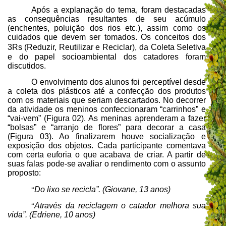
Após a explanação do tema, foram destacadas
as consequências resultantes de seu acúmulo
(enchentes, poluição dos rios etc.), assim como os
cuidados que devem ser tomados. Os conceitos dos
3Rs (
Reduzir, Reutilizar e Reciclar
),
da Coleta Seletiva
e do papel socioambiental dos catadores foram
discutidos.
O envolvimento dos alunos foi perceptível desde
a coleta dos plásticos até a confecção dos produtos
com os materiais que seriam descartados.
No decorrer
da atividade os meninos confeccionaram “carrinhos” e
“vai-vem” (Figura 02). As meninas aprenderam a fazer
“bolsas” e “arranjo de flores” para decorar a casa
(Figura 03). Ao finalizarem houve socialização e
exposição dos objetos. Cada participante comentava
com certa euforia o que acabava de criar. A partir de
suas falas pode-se avaliar o rendimento com o assunto
proposto:
Do lixo se recicla”. (Giovane, 13 anos)
“
Através da reciclagem o catador melhora sua
“
vida”. (Edriene, 10 anos)