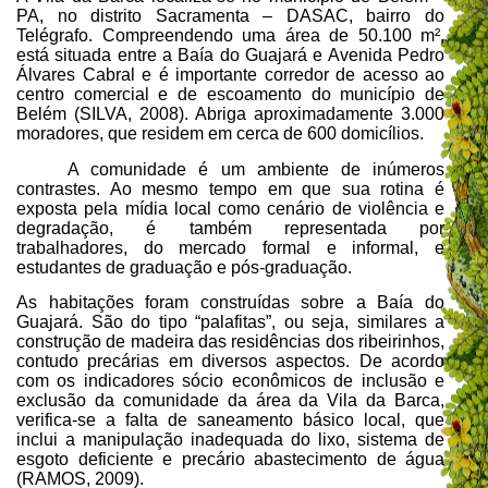
PA, no distrito Sacramenta – DASAC, bairro do
Telégrafo. Compreendendo uma área de 50.100 m²,
está situada entre a Baía do Guajará e Avenida Pedro
Álvares Cabral e é importante corredor de acesso ao
centro comercial e de escoamento do município de
Belém (SILVA, 2008). Abriga aproximadamente 3.000
moradores, que residem em cerca de 600 domicílios.
A comunidade é um ambiente de inúmeros
contrastes. Ao mesmo tempo em que sua rotina é
exposta pela mídia local como cenário de violência e
degradação, é também representada por
trabalhadores, do mercado formal e informal, e
estudantes de graduação e pós-graduação.
As habitações foram construídas sobre a Baía do
Guajará. São do tipo “palafitas”, ou seja, similares a
construção de madeira das residências dos ribeirinhos,
contudo precárias em diversos aspectos. De acordo
com os indicadores sócio econômicos de inclusão e
exclusão da comunidade da área da Vila da Barca,
verifica-se a falta de saneamento básico local, que
inclui a manipulação inadequada do lixo, sistema de
esgoto deficiente e precário abastecimento de água
(RAMOS, 2009).