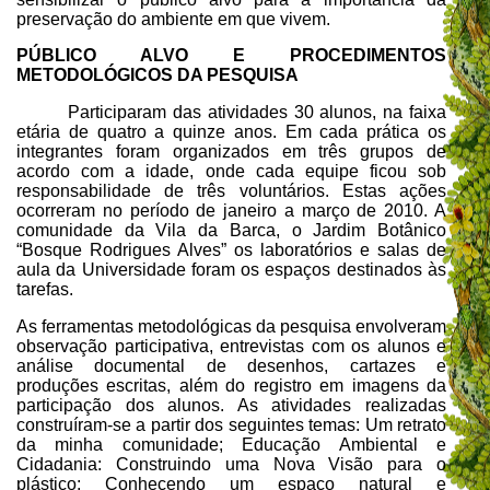
preservação do ambiente em que vivem.
PÚBLICO ALVO E PROCEDIMENTOS
METODOLÓGICOS DA PESQUISA
Participaram das atividades 30 alunos, na
faixa
etária de quatro a quinze anos. Em cada prática os
integrantes foram organizados em três grupos de
acordo com a idade, onde cada equipe ficou sob
responsabilidade de três voluntários. Estas ações
ocorreram no período de janeiro a março de 2010. A
comunidade da Vila da Barca, o Jardim Botânico
“Bosque Rodrigues Alves” os laboratórios e salas de
aula da Universidade foram os espaços destinados às
tarefas.
As ferramentas metodológicas da pesquisa envolveram
observação participativa, entrevistas com os alunos e
análise documental de desenhos, cartazes e
produções escritas, além do registro em imagens da
participação dos alunos. As atividades realizadas
construíram-se a partir dos seguintes temas: Um retrato
da minha comunidade;
Educação Ambiental e
Cidadania: Construindo uma Nova Visão para o
plástico; Conhecendo
um espaço natural e