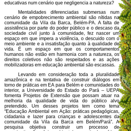
educativas num cenário que negligencia a natureza?
Mentalidades diferenciadas submersas num
cenário de empobrecimento ambiental são nítidas na
comunidade da Vila da Barca, Belém-PA. A falta de
assistência por parte do poder público e o descaso da
sociedade civil junto à comunidade, fez nascer um
espaço em que impera a violência, o descuido com o
meio ambiente e a insatisfação quanto à qualidade de
vida. É um espaço em que os comportamentos
humanos não estão em harmonia com a natureza, os
direitos coletivos não são respeitados e as ações
mobilizadoras em educação ambiental são escassas.
Levando em consideração toda a pluralidade
amazônica e na tentativa de construir diálogos em
torno de práticas em EA para Belém e comunidades do
interior, a Universidade do Estado do Pará – UEPA
fomenta Projetos de Extensão que possam atuar na
melhoria da qualidade de vida do público alvo
pretendido. Um desses projetos tem como tema
“Educação Ambiental em Ação: práticas pedagógicas,
cidadania e lazer para crianças e adolescentes da
comunidade da Vila da Barca em Belém/Pará”. A
pesquisa objetiva
construir um processo de