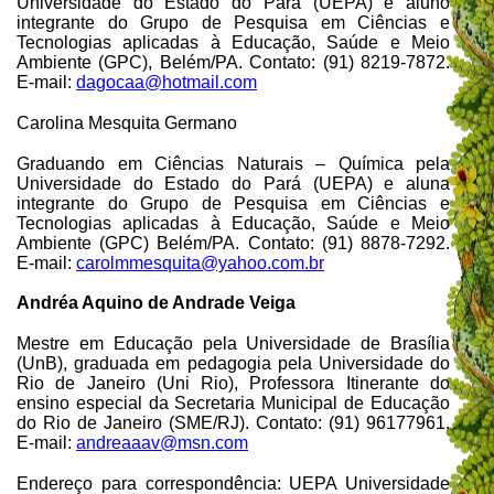
Universidade do Estado do Pará (UEPA) e aluno
integrante do Grupo de Pesquisa em Ciências e
Tecnologias aplicadas à Educação, Saúde e Meio
Ambiente (GPC), Belém/PA. Contato: (91) 8219-7872.
E-mail:
dagocaa@hotmail.com
Carolina Mesquita Germano
Graduando em Ciências Naturais – Química pela
Universidade do Estado do Pará (UEPA) e aluna
integrante do Grupo de Pesquisa em Ciências e
Tecnologias aplicadas à Educação, Saúde e Meio
Ambiente (GPC) Belém/PA. Contato: (91) 8878-7292.
E-mail:
carolmmesquita@yahoo.com.br
Andréa Aquino de Andrade Veiga
Mestre em Educação pela Universidade de Brasília
(UnB), graduada em pedagogia pela Universidade do
Rio de Janeiro (Uni Rio), Professora Itinerante do
ensino especial da Secretaria Municipal de Educação
do Rio de Janeiro (SME/RJ). Contato: (91) 96177961.
E-mail:
andreaaav@msn.com
Endereço para correspondência: UEPA
Universidade