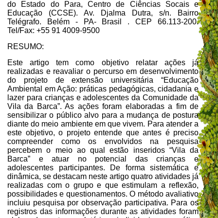
do Estado do Para, Centro de Ciências Socais e
Educação (CCSE). Av. Djalma Dutra, s/n. Bairro
Telégrafo. Belém - PA- Brasil . CEP
66.113-200
.
Tel/Fax: +55 91 4009-
9500
RESUMO:
Este artigo tem como objetivo relatar ações já
realizadas e reavaliar o percurso em desenvolvimento
do projeto de extensão universitária “Educação
Ambiental em Ação: práticas pedagógicas, cidadania e
lazer para crianças e adolescentes da Comunidade da
Vila da Barca”. As ações foram elaboradas a fim de
sensibilizar o público alvo para a mudança de postura
diante do meio ambiente em que vivem. Para atender a
este objetivo, o projeto entende que antes é preciso
compreender como os envolvidos na pesquisa
percebem o meio ao qual estão inseridos “Vila da
Barca” e atuar no potencial das crianças e
adolescentes participantes. De forma sistemática e
dinâmica, se destacam neste artigo quatro atividades já
realizadas com o grupo e que estimulam a reflexão,
possibilidades e questionamentos. O método avaliativo
incluiu pesquisa por observação participativa. Para os
registros das informações durante as atividades foram