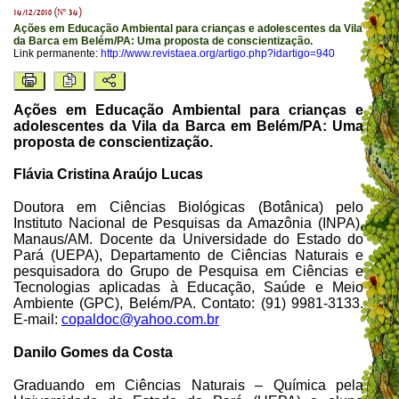
14/12/2010 (Nº 34)
Ações em Educação Ambiental para crianças e adolescentes da Vila
da Barca em Belém/PA: Uma proposta de conscientização.
Link permanente:
http://www.revistaea.org/artigo.php?idartigo=940
Ações em Educação Ambiental para crianças e
adolescentes da Vila da Barca em Belém/PA: Uma
proposta de conscientização.
Flávia Cristina Araújo Lucas
Doutora em Ciências Biológicas (Botânica) pelo
Instituto Nacional de Pesquisas da Amazônia (INPA),
Manaus/AM. Docente da Universidade do Estado do
Pará (UEPA), Departamento de Ciências Naturais e
pesquisadora do Grupo de Pesquisa em Ciências e
Tecnologias aplicadas à Educação, Saúde e Meio
Ambiente (GPC), Belém/PA. Contato: (91) 9981-3133.
E-mail:
copaldoc@yahoo.com.br
Danilo Gomes da Costa
Graduando em Ciências Naturais – Química pela