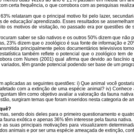
 com certa frequência, o que corrobora com as pesquisas reali
63% relataram que o principal motivo foi pelo lazer, secunda
ões de educação/ aprendizado. Esses resultados se assemelha
 os motivos de visitação, no passado era por questões de su
curam saber se são nativos e os outros 50% dizem que não pr
s, 23% dizem que o zoológico é sua fonte de informação e 20%
nsmitida principalmente pelos documentários televisivos torno
statística também reflete o potencial que o zoológico tem d
obora com Nunes (2001) qual afirma que devido ao fascínio q
 variados, têm grande potencial podendo ser base de um progra
am aplicadas as seguintes questões: i) Que animal você gostari
er afetado com a extinção de uma espécie animal? iv) Conhec
rguntam têm como objetivo avaliar a valoração da fauna nativa
stão, surgiram temas que foram inseridos nesta categoria de an
 quê?
 temas, sendo dois deles para o primeiro questionamento e qua
a fauna exótica e apenas 36% têm interesse pela fauna nativa.
ue as suas principais motivações para visualizarem determina
 dos animais e por ser uma espécie ameaçada de extinção, con