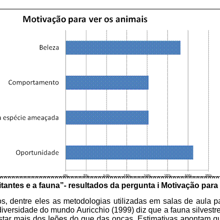
sitantes e a fauna”- resultados da pergunta i Motivação para
s, dentre eles as metodologias utilizadas em salas de aula p
ersidade do mundo Auricchio (1999) diz que a fauna silvestre 
ar mais dos leões do que das onças. Estimativas apontam qu