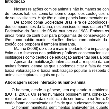
Introdução
Nossas relações com os animais não humanos se confi
de nossos hábitos, como também o papel dos zoológicos n
de seus visitantes. Hoje têm quatro papeis fundamentais:
De acordo coma Sociedade Brasileira de Zoológicos 
dos componentes da fauna, nos precisos termos da Lei nº 9.
Federativa do Brasil de 05 de outubro de 1988.
Embora os
única forma de contribuir para programas de conservação
têm como habito manter relações diretas com animais da 
zoológicos propõem é também itinerante.
Marino (2008) diz que o mais importante é o impacto q
êxito ou o fracasso das políticas públicas conservacionist
instituições como centros de educação ambiental para a po
Apesar da mobilização internacional a respeito da c
muitas formas, dentre as quais podemos citar a falta de c
baixa valorização e baixa mobilização popular a respeit
animais e capturas ilegais no país.
Abordagem sobre interação humano-animal
O homem, desde a gênese, tem explorado o ambiente na
(DOTT, 2005).
Os seres humanos possuem uma conexão em
remontam ao início da existência do ser humano na Terra. D
então foram domesticados a fim de que pudessem fornecer a
O homem manifesta sentimentos ambivalentes quanto ao