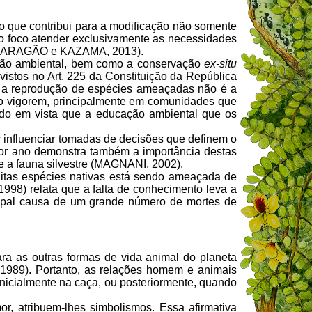
 que contribui para a modificação não somente
o foco atender exclusivamente as necessidades
 ARAGÃO e KAZAMA, 2013).
ão ambiental, bem como a conservação
ex-situ
vistos no Art. 225 da Constituição da República
 a reprodução de espécies ameaçadas não é a
ão vigorem, principalmente em comunidades que
endo em vista que a educação ambiental que os
r influenciar tomadas de decisões que definem o
s por ano demonstra também a importância destas
e a fauna silvestre (MAGNANI, 2002).
muitas espécies nativas está sendo ameaçada de
1998) relata que a falta de conhecimento leva a
ncipal causa de um grande número de mortes de
ra as outras formas de vida animal do planeta
989). Portanto,
as relações homem e animais
inicialmente na caça, ou posteriormente, quando
r, atribuem-lhes simbolismos. Essa afirmativa