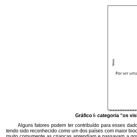
Gráfico I- categoria “os vi
Alguns fatores podem ter contribuído para esses dado
tendo sido reconhecido como um dos países com maior biodiv
muito comumente as crianças aprendiam e passavam a gost