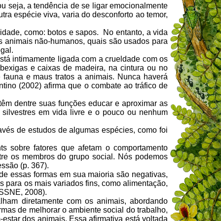
ou seja, a tendência de se ligar emocionalmente
tra espécie viva, varia do desconforto ao temor,
nidade, como: botos e sapos. No entanto, a vida
 os animais não-humanos, quais são usados para
gal.
 está intimamente ligada com a crueldade com os
 bexigas e caixas de madeira, na cintura ou no
e fauna e maus tratos a animais. Nunca haverá
ntino (2002) afirma que o combate ao tráfico de
 têm dentre suas funções educar e aproximar as
silvestres em vida livre e o pouco ou nenhum
vés de estudos de algumas espécies, como foi
ts sobre fatores que afetam o comportamento
ntre os membros do grupo social. Nós podemos
ssão (p. 367).
de essas formas em sua maioria são negativas,
s para os mais variados fins, como alimentação,
HOSSNE, 2008).
lham diretamente com os animais, abordando
mas de melhorar o ambiente social do trabalho,
-estar dos animais.
Essa afirmativa está voltada