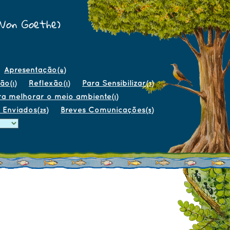
 Von Goethe)
Apresentação
(4)
ção
Reflexão
Para Sensibilizar
(1)
(1)
(3)
ra melhorar o meio ambiente
(1)
 Enviados
Breves Comunicações
(25)
(5)