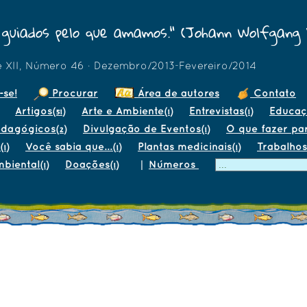
 guiados pelo que amamos." (Johann Wolfgang
e XII, Número 46 · Dezembro/2013-Fevereiro/2014
-se!
Procurar
Área de autores
Contato
Artigos
Arte e Ambiente
Entrevistas
Educa
(51)
(1)
(1)
edagógicos
Divulgação de Eventos
O que fazer pa
(2)
(1)
Você sabia que...
Plantas medicinais
Trabalhos
(1)
(1)
(1)
mbiental
Doações
|
Números
(1)
(1)