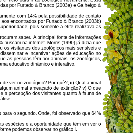
zadas por Furtado & Branco (2003a) e Galheigo &
riamente com 14% pela possibilidade de contato
m aos encontrados por Furtado & Branco (2003b)
perioridade, pois somente a elite realizava as
ocuram saber. A principal fonte de informações
 buscam na internet. Morris (1990) já dizia que
u os visitantes dos zoológicos mais sensíveis e
e disseminar e incentivar ações de educação no
ue as pessoas têm por animais, os zoológicos,
ma educativo dinâmico e interativo.
a de ver no zoológico? Por quê?; ii) Qual animal
e algum animal ameaçado de extinção? v) O que
 e a percepção dos visitantes quanto à fauna de
álise.
tro para o segundo. Onde, foi observado que 64%
das espécies é a oportunidade que têm em ver o
forme podemos observar no gráfico I.