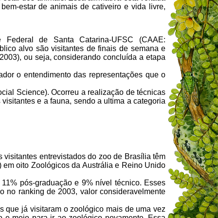
em-estar de animais de cativeiro e vida livre,
e Federal de Santa Catarina-UFSC (CAAE:
lico alvo são visitantes de finais de semana e
2003), ou seja, considerando concluída a etapa
sador o entendimento das representações que o
ocial Science). Ocorreu a realização de técnicas
visitantes e a fauna, sendo a ultima a categoria
 visitantes entrevistados do zoo de Brasília têm
 em oito Zoológicos da Austrália e Reino Unido
l, 11% pós-graduação e 9% nível técnico. Esses
o no ranking de 2003
, valor
consideravelmente
os que já visitaram o zoológico mais de uma vez
e meio para ir ao zoológico novamente. Essa