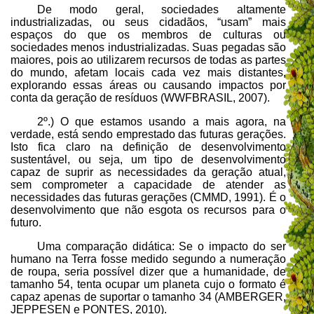
De modo geral, sociedades altamente
industrializadas, ou seus cidadãos, “usam” mais
espaços do que os membros de culturas ou
sociedades menos industrializadas. Suas pegadas são
maiores, pois ao utilizarem recursos de todas as partes
do mundo, afetam locais cada vez mais distantes,
explorando essas áreas ou causando impactos por
conta da geração de resíduos (WWFBRASIL, 2007).
2º.) O que estamos usando a mais agora, na
verdade, está sendo emprestado das futuras gerações.
Isto fica claro na definição de desenvolvimento
sustentável, ou seja, um tipo de desenvolvimento
capaz de suprir as necessidades da geração atual,
sem comprometer a capacidade de atender as
necessidades das futuras gerações (CMMD, 1991). É o
desenvolvimento que não esgota os recursos para o
futuro.
Uma comparação didática: Se o impacto do ser
humano na Terra fosse medido segundo a numeração
de roupa, seria possível dizer que a humanidade, de
tamanho 54, tenta ocupar um planeta cujo o formato é
capaz apenas de suportar o tamanho 34 (AMBERGER,
JEPPESEN e PONTES, 2010).