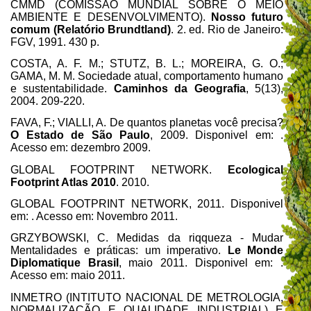
CMMD (COMISSÃO MUNDIAL SOBRE O MEIO
AMBIENTE E DESENVOLVIMENTO).
Nosso futuro
comum (Relatório Brundtland)
. 2. ed. Rio de Janeiro:
FGV, 1991. 430 p.
COSTA, A. F. M.; STUTZ, B. L.; MOREIRA, G. O.;
GAMA, M. M. Sociedade atual, comportamento humano
e sustentabilidade.
Caminhos da Geografia
, 5(13),
2004. 209-220.
FAVA, F.; VIALLI, A. De quantos planetas você precisa?
O Estado de São Paulo
, 2009. Disponivel em:
.
Acesso em: dezembro 2009.
GLOBAL FOOTPRINT NETWORK.
Ecological
Footprint Atlas 2010
. 2010.
GLOBAL FOOTPRINT NETWORK, 2011. Disponivel
em:
. Acesso em: Novembro 2011.
GRZYBOWSKI, C. Medidas da riqqueza - Mudar
Mentalidades e práticas: um imperativo.
Le Monde
Diplomatique Brasil
, maio 2011. Disponivel em:
.
Acesso em: maio 2011.
INMETRO (INTITUTO NACIONAL DE METROLOGIA,
NORMALIZAÇÃO E QUALIDADE INDUSTRIAL) E