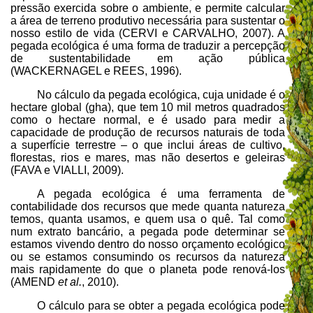
pressão exercida sobre o ambiente, e permite calcular
a área de terreno produtivo necessária para sustentar o
nosso estilo de vida (CERVI e CARVALHO, 2007). A
pegada ecológica é uma forma de traduzir a percepção
de sustentabilidade em ação pública
(WACKERNAGEL e REES, 1996).
No cálculo da pegada ecológica, cuja unidade é o
hectare global (gha), que tem 10 mil metros quadrados
como o hectare normal, e é usado para medir a
capacidade de produção de recursos naturais de toda
a superfície terrestre – o que inclui áreas de cultivo,
florestas, rios e mares, mas não desertos e geleiras
(FAVA e VIALLI, 2009).
A pegada ecológica é uma ferramenta de
contabilidade dos recursos que mede quanta natureza
temos, quanta usamos, e quem usa o quê. Tal como
num extrato bancário, a pegada pode determinar se
estamos vivendo dentro do nosso orçamento ecológico
ou se estamos consumindo os recursos da natureza
mais rapidamente do que o planeta pode renová-los
(AMEND
et al.
, 2010).
O cálculo para se obter a pegada ecológica pode