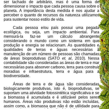
ser tachado de arbitrário, mas é uma forma de
dimensionar o impacto que cada pessoa causa sobre o
planeta. A importância desta medida é nos ajudar a
perceber o quanto de recursos da natureza utilizamos
para sustentar nosso estilo de vida.
Cada pessoa e/ou país possui uma pegada
ecológica, ou seja, um impacto ambiental. Para
mensurá-la faz-se um cálculo abrangente
considerando o mundo como um sistema em que
produção e energia se relacionam. As quantidades e
qualidades de terras e águas necessárias à
manutenção de um número de pessoas são chamadas
de áreas bioprodutivas (SATO
et. al
, 2010). Nessa
contabilidade são consideradas as áreas de terra e mar
necessárias para absorver carbono, terra para construir
moradias e infraestrutura, terra e água para a
biodiversidade.
Áreas de terra e de água são consideradas
biologicamente produtivas, isto é, bioprodutivas, se
suportam uma atividade fotossintética significativa e se
a biomassa é acumulada e é utilizável pelos seres
humanos. Áreas não produtivas não estão incluídas,
assim como, a biomassa que não é de utilidade para