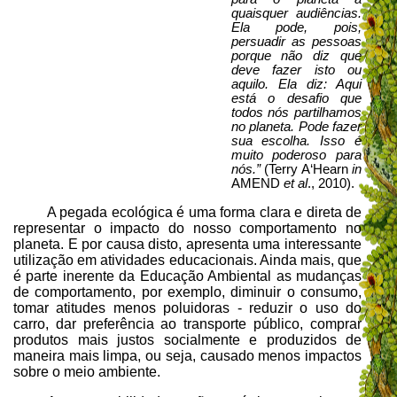
quaisquer audiências.
Ela pode, pois,
persuadir as pessoas
porque não diz que
deve fazer isto ou
aquilo. Ela diz: Aqui
está o desafio que
todos nós partilhamos
no planeta. Pode fazer
sua escolha. Isso é
muito poderoso para
nós.”
(Terry A‘Hearn
in
AMEND
et al
., 2010).
A pegada ecológica é uma forma clara e direta de
representar o impacto do nosso comportamento no
planeta. E por causa disto, apresenta uma interessante
utilização em atividades educacionais. Ainda mais, que
é parte inerente da Educação Ambiental as mudanças
de comportamento, por exemplo, diminuir o consumo,
tomar atitudes menos poluidoras - reduzir o uso do
carro, dar preferência ao transporte público, comprar
produtos mais justos socialmente e produzidos de
maneira mais limpa, ou seja, causado menos impactos
sobre o meio ambiente.