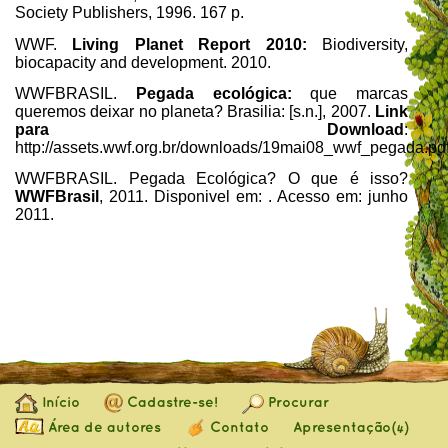
Society Publishers, 1996.
167 p.
WWF.
Living Planet Report 2010:
Biodiversity,
biocapacity
and development.
2010.
WWFBRASIL.
Pegada ecológica:
que marcas
queremos deixar no planeta? Brasilia: [s.n.], 2007.
Link
para Download
:
http://assets.wwf.org.br/downloads/19mai08_wwf_pegada.pdf
WWFBRASIL. Pegada Ecológica? O que é isso?
WWFBrasil
, 2011. Disponivel em:
. Acesso em: junho
2011.
Início
Cadastre-se!
Procurar
Área de autores
Contato
Apresentação
(4)