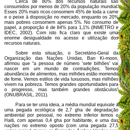
Cerca de 80% dos recursos naturais são
consumidos por menos de 20% da população mundial.
Esses 20% mais ricos consomem 45% de toda a carne
e o peixe à disposição no mercado, enquanto os 20%
mais pobres consomem apenas 5%. No consumo de
papel, a proporção é de 84% para 1,1% (INMETRO e
IDEC, 2002). Com isto fica claro que existe uma
enorme desigualdade no acesso e utilização dos
recursos naturais.
Sobre esta situação, o Secretário-Geral da
Organização das Nações Unidas, Ban Ki-moon,
afirmou que “a pessoa de número ‘sete bilhões’ vai
nascer em um mundo de contradições. Temos
abundância de alimentos, mas milhões estão morrendo
de fome. Vemos estilos de vida luxuosos, mas milhões
vivem na pobreza. Temos grandes oportunidades para
o progresso, mas também grandes obstáculos”
(ONUBRASIL, 2011).
Para se ter uma ideia, a média mundial equivale a
uma pegada ecológica de 2,7 gha de degradação
ambiental por pessoal, no extremo inferior temos o
Haiti, com apenas 0,4 gha por habitante, e uma das
nações no extremo oposto (com uma pegada 27,5