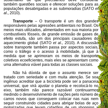
também questões sociais e oferecer soluções para as
populações desabrigadas e as submoradias (SATO
et
al
., 2010).
Transporte
– O transporte é um dos grandes
responsáveis pelas agressões ambientais no Brasil. Os
meios mais utilizados, alimentados em sua maioria por
combustíveis fósseis, de grande emissão de gases de
efeito estufa, são um dos principais causadores do
aquecimento global (SATO
et al
., 2010). A discussão
sobre transporte também passa por aspectos sociais,
como o tráfego e o acesso à mobilidade, já que à
medida que se aprimoram os meios de transporte
coletivos ecoeficientes, mais eles se apresentam como
uma alternativa viável para todas as classes sociais.
Não há dúvida de que o assunto merece ser
tratado com seriedade e com muita atenção. Se soa
ingênuo acreditar que a bicicleta pode ser a panaceia
universal, que virá ajustar o planeta e recolocá-lo no
eixo, também não parece razoável continuarmos
medindo o desenvolvimento de nações pelo número de
carros novos que conseguem colocar nas ruas nem
seguir construindo cidades para abrigar bolas de aço
motorizadas que levam cidadãos de um shopping a