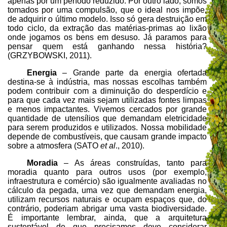
apenas por um período reduzido. Por outro lado, somos
tomados por uma compulsão, que o ideal nos impõe,
de adquirir o último modelo. Isso só gera destruição em
todo ciclo, da extração das matérias-primas ao lixão
onde jogamos os bens em desuso. Já paramos para
pensar quem está ganhando nessa história?
(GRZYBOWSKI, 2011).
Energia
– Grande parte da energia ofertada
destina-se à indústria, mas nossas escolhas também
podem contribuir com a diminuição do desperdício e
para que cada vez mais sejam utilizadas fontes limpas
e menos impactantes. Vivemos cercados por grande
quantidade de utensílios que demandam eletricidade
para serem produzidos e utilizados. Nossa mobilidade
depende de combustíveis, que causam grande impacto
sobre a atmosfera (SATO
et al
., 2010).
Moradia
– As áreas construídas, tanto para
moradia quanto para outros usos (por exemplo,
infraestrutura e comércio) são igualmente avaliadas no
cálculo da pegada, uma vez que demandam energia,
utilizam recursos naturais e ocupam espaços que, do
contrário, poderiam abrigar uma vasta biodiversidade.
É importante lembrar, ainda, que a arquitetura
sustentável de que precisamos deve considerar