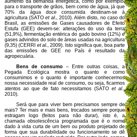
aumento da demanda energética, como por exemplo,
para o transporte de grãos, bem como de água, já que
70% da água doce consumida destinam-se à
agricultura (SATO
et al
., 2010). Além disto, no caso do
Brasil, as emissões de Gases causadores de Efeito
Estufa (GEE) devem-se: alterações do uso da terra
(51,9%), fermentação entérica do gado bovino (12%) e
gases advindos do solo de áreas usadas na agricultura
(9,35) (CERRI
et al.
, 2009). Isto significa que, boa parte
das emissões de GEE no País é resultado da
agropecuária.
Bens de consumo
– Entre outras coisas, a
Pegada Ecológica mostra o quanto e como
consumimos e o quanto é importante conhecermos
nossa necessidade real de consumo, ou seja, ficarmos
atentos ao que de fato necessitamos (SATO
et al
.,
2010).
Será que para viver bem precisamos sempre de
mais? Ter mais e mais bens, trocados sempre porque
estragam logo (feitos para não durar), isto é, a
chamada obsolescência programada que é o nome
dado à vida curta de um bem ou produto projetado de
forma que sua durabilidade ou funcionamento se dê