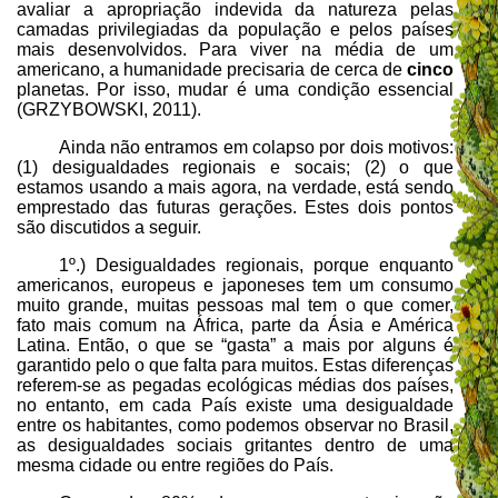
avaliar a apropriação indevida da natureza pelas
camadas privilegiadas da população e pelos países
mais desenvolvidos. Para viver na média de um
americano, a humanidade precisaria de cerca de
cinco
planetas. Por isso, mudar é uma condição essencial
(GRZYBOWSKI, 2011).
Ainda não entramos em colapso por dois motivos:
(1) desigualdades regionais e socais; (2) o que
estamos usando a mais agora, na verdade, está sendo
emprestado das futuras gerações. Estes dois pontos
são discutidos a seguir.
1º.) Desigualdades regionais, porque enquanto
americanos, europeus e japoneses tem um consumo
muito grande, muitas pessoas mal tem o que comer,
fato mais comum na África, parte da Ásia e América
Latina. Então, o que se “gasta” a mais por alguns é
garantido pelo o que falta para muitos. Estas diferenças
referem-se as pegadas ecológicas médias dos países,
no entanto, em cada País existe uma desigualdade
entre os habitantes, como podemos observar no Brasil,
as desigualdades sociais gritantes dentro de uma
mesma cidade ou entre regiões do País.