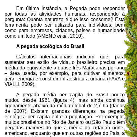
Em última instância, a Pegada pode responder
por todas as atividades humanas, respondendo à
pergunta: Quanta natureza é que isso consome? Esta
ferramenta pode ser utilizada para indivíduos, bem
como para empresas, cidades, países e humanidade
como um todo (AMEND
et al
., 2010).
A pegada ecológica do Brasil
Cálculos internacionais indicam que, para
sustentar seu estilo de vida, o brasileiro precisa em
média do equivalente a quase três Maracanãs por ano
– área usada, por exemplo, para cultivar alimentos,
gerar energia e construir infraestrutura urbana (FAVA e
VIALLI, 2009).
A pegada média per capita do Brasil pouco
mudou desde 1961 (figura 4), mas ainda continua
ligeiramente abaixo da média global de 2,7 ha (dados
de 2007). Existem grandes diferenças na pegada
ecológica per capita entre a população. Por exemplo,
muitos brasileiros no Rio de Janeiro ou São Paulo têm
pegadas maiores do que a média do cidadão norte-
americano, enquanto que em outras regiões do País, a