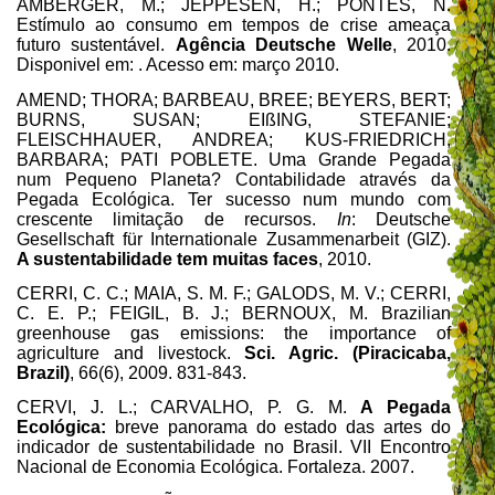
AMBERGER, M.; JEPPESEN, H.; PONTES, N.
Estímulo ao consumo em tempos de crise ameaça
futuro sustentável.
Agência Deutsche Welle
, 2010.
Disponivel em:
. Acesso em: março 2010.
AMEND; THORA; BARBEAU, BREE; BEYERS, BERT;
BURNS, SUSAN; EIßING, STEFANIE;
FLEISCHHAUER, ANDREA; KUS-FRIEDRICH,
BARBARA; PATI POBLETE. Uma Grande Pegada
num Pequeno Planeta? Contabilidade através da
Pegada Ecológica. Ter sucesso num mundo com
crescente limitação de recursos.
In
: Deutsche
Gesellschaft für Internationale Zusammenarbeit (GIZ).
A sustentabilidade tem muitas faces
, 2010.
CERRI, C. C.; MAIA, S. M. F.; GALODS, M. V.; CERRI,
C. E. P.; FEIGIL, B. J.; BERNOUX, M. Brazilian
greenhouse gas emissions: the importance of
agriculture and livestock.
Sci. Agric. (Piracicaba,
Brazil)
, 66(6), 2009. 831-843.
CERVI, J. L.; CARVALHO, P. G. M.
A Pegada
Ecológica:
breve panorama do estado das artes do
indicador de sustentabilidade no Brasil. VII Encontro
Nacional de Economia Ecológica. Fortaleza. 2007.