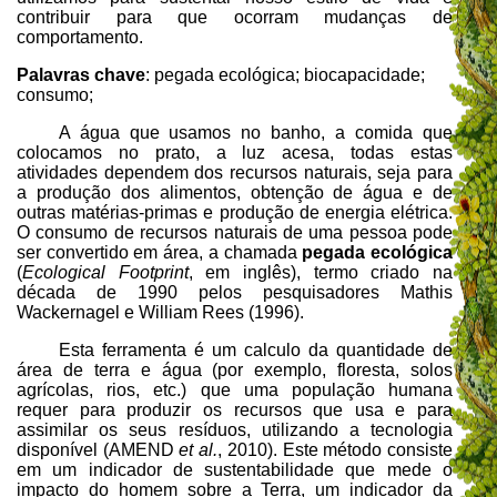
contribuir para que ocorram mudanças de
comportamento.
Palavras chave
: pegada ecológica; biocapacidade;
consumo;
A água que usamos no banho, a comida que
colocamos no prato, a luz acesa, todas estas
atividades dependem dos recursos naturais, seja para
a produção dos alimentos, obtenção de água e de
outras matérias-primas e produção de energia elétrica.
O consumo de recursos naturais de uma pessoa pode
ser convertido em área, a chamada
pegada ecológica
(
Ecological Footprint
, em inglês), termo criado na
década de 1990 pelos pesquisadores Mathis
Wackernagel e William Rees (1996).
Esta ferramenta é um calculo da quantidade de
área de terra e água (por exemplo, floresta, solos
agrícolas, rios, etc.) que uma população humana
requer para produzir os recursos que usa e para
assimilar os seus resíduos, utilizando a tecnologia
disponível (AMEND
et al.
, 2010). Este método consiste
em um indicador de sustentabilidade que mede o
impacto do homem sobre a Terra, um indicador da