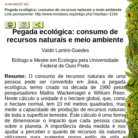
10/09/2018 (Nº 38)
Pegada ecológica: consumo de recursos naturais e meio ambiente
Link permanente:
http://www.revistaea.org/artigo.php?idartigo=1168
Pegada ecológica
: consumo de
recursos naturais e meio ambiente
Valdir Lamim-Guedes
Biólogo e Mestre em Ecologia pela Universidade
Federal de Ouro Preto.
Resumo:
O consumo de recursos naturais de uma
pessoa pode ser convertido em área, a pegada
ecológica, termo criado na década de 1990 pelos
pesquisadores Mathis Wackernagel e William Rees.
Neste cálculo a unidade é o hectare global, que, como
o hectare normal, tem 10 mil metros quadrados, mas
mede a capacidade de produção de recursos naturais
de toda a superfície terrestre. Este cálculo é uma forma
de dimensionar o impacto que cada pessoa causa
sobre o planeta. A importância desta medida é nos
ajudar a perceber o quanto de recursos da natureza
utilizamos para sustentar nosso estilo de vida e