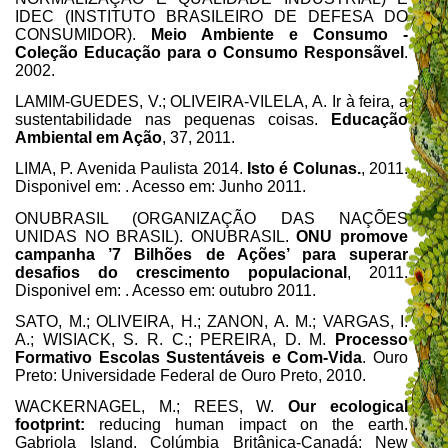
IDEC (INSTITUTO BRASILEIRO DE DEFESA DO
CONSUMIDOR).
Meio Ambiente e Consumo -
Coleção Educação para o Consumo Responsãvel
.
2002.
LAMIM-GUEDES, V.; OLIVEIRA-VILELA, A. Ir à feira, a
sustentabilidade nas pequenas coisas.
Educação
Ambiental em Ação
, 37, 2011.
LIMA, P. Avenida Paulista 2014.
Isto é Colunas.
, 2011.
Disponivel em:
. Acesso em: Junho 2011.
ONUBRASIL (ORGANIZAÇÃO DAS NAÇÕES
UNIDAS NO BRASIL). ONUBRASIL.
ONU promove
campanha ’7 Bilhões de Ações’ para superar
desafios do crescimento populacional
, 2011.
Disponivel em:
. Acesso em: outubro 2011.
SATO, M.; OLIVEIRA, H.; ZANON, A. M.; VARGAS, I.
A.; WISIACK, S. R. C.; PEREIRA, D. M.
Processo
Formativo Escolas Sustentáveis e Com-Vida
.
Ouro
Preto
:
Universidade
Federal de
Ouro
Preto
, 2010.
WACKERNAGEL, M.; REES, W.
Our ecological
footprint:
reducing human impact on the earth.
Gabriola
Island
,
Colúmbia
Britânica-Canadá
: New