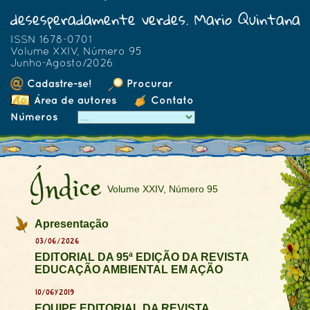
desesperadamente verdes. Mario Quintana
ISSN 1678-0701
Volume XXIV, Número 95
Junho-Agosto/2026
Cadastre-se!
Procurar
Área de autores
Contato
Números
Índice
Volume XXIV, Número 95
Apresentação
03/06/2026
EDITORIAL DA 95ª EDIÇÃO DA REVISTA
EDUCAÇÃO AMBIENTAL EM AÇÃO
10/06/2019
EQUIPE EDITORIAL DA REVISTA