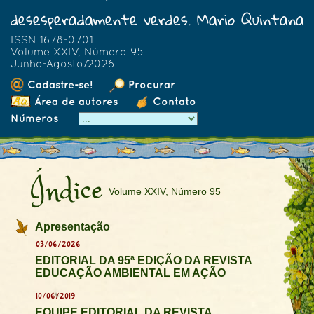
desesperadamente verdes. Mario Quintana
ISSN 1678-0701
Volume XXIV, Número 95
Junho-Agosto/2026
Cadastre-se!
Procurar
Área de autores
Contato
Números
Índice
Volume XXIV, Número 95
Apresentação
03/06/2026
EDITORIAL DA 95ª EDIÇÃO DA REVISTA
EDUCAÇÃO AMBIENTAL EM AÇÃO
10/06/2019
EQUIPE EDITORIAL DA REVISTA