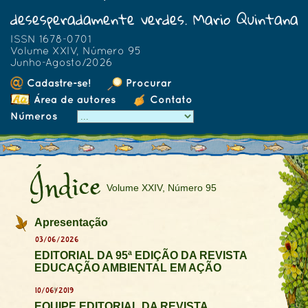
desesperadamente verdes. Mario Quintana
ISSN 1678-0701
Volume XXIV, Número 95
Junho-Agosto/2026
Cadastre-se!
Procurar
Área de autores
Contato
Números
Índice
Volume XXIV, Número 95
Apresentação
03/06/2026
EDITORIAL DA 95ª EDIÇÃO DA REVISTA
EDUCAÇÃO AMBIENTAL EM AÇÃO
10/06/2019
EQUIPE EDITORIAL DA REVISTA