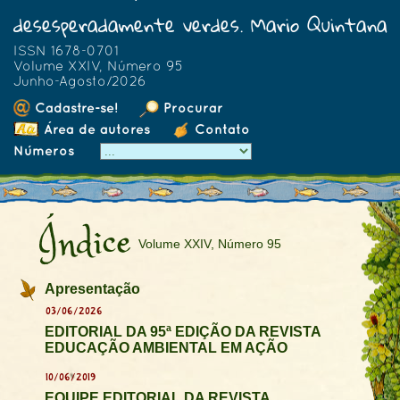
desesperadamente verdes. Mario Quintana
ISSN 1678-0701
Volume XXIV, Número 95
Junho-Agosto/2026
Cadastre-se!
Procurar
Área de autores
Contato
Números
Índice
Volume XXIV, Número 95
Apresentação
03/06/2026
EDITORIAL DA 95ª EDIÇÃO DA REVISTA
EDUCAÇÃO AMBIENTAL EM AÇÃO
10/06/2019
EQUIPE EDITORIAL DA REVISTA