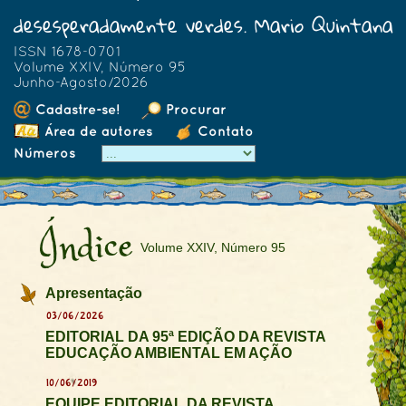
desesperadamente verdes. Mario Quintana
ISSN 1678-0701
Volume XXIV, Número 95
Junho-Agosto/2026
Cadastre-se!
Procurar
Área de autores
Contato
Números
Índice
Volume XXIV, Número 95
Apresentação
03/06/2026
EDITORIAL DA 95ª EDIÇÃO DA REVISTA
EDUCAÇÃO AMBIENTAL EM AÇÃO
10/06/2019
EQUIPE EDITORIAL DA REVISTA