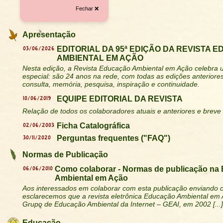
Fechar ❌
Apresentação
03/06/2026
EDITORIAL DA 95ª EDIÇÃO DA REVISTA 
AMBIENTAL EM AÇÃO
Nesta edição, a Revista Educação Ambiental em Ação celebra u
especial: são 24 anos na rede, com todas as edições anteriores
consulta, memória, pesquisa, inspiração e continuidade.
10/06/2019
EQUIPE EDITORIAL DA REVISTA
Relação de todos os colaboradores atuais e anteriores e breve h
02/06/2003
Ficha Catalográfica
30/11/2020
Perguntas frequentes ("FAQ")
Normas de Publicação
06/06/2010
Como colaborar - Normas de publicação na
Ambiental em Ação
Aos interessados em colaborar com esta publicação enviando c
esclarecemos que a revista eletrônica Educação Ambiental em 
Grupo de Educação Ambiental da Internet – GEAI, em 2002 [...]
Educação