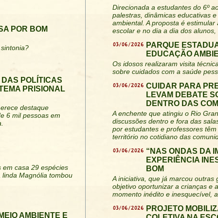
Direcionada a estudantes do 6º a
palestras, dinâmicas educativas e 
ambiental. A proposta é estimular
SA POR BOM
escolar e no dia a dia dos alunos,
03/06/2026
PARQUE ESTADUA
sintonia?
EDUCAÇÃO AMBIE
Os idosos realizaram visita técn
sobre cuidados com a saúde pesso
 DAS POLÍTICAS
03/06/2026
CUIDAR PARA PR
TEMA PRISIONAL
LEVAM DEBATE S
DENTRO DAS CO
 merece destaque
A enchente que atingiu o Rio Gra
de 6 mil pessoas em
discussões dentro e fora das salas
a.
por estudantes e professores tê
território no cotidiano das comuni
03/06/2026
“NAS ONDAS DA 
EXPERIÊNCIA IN
os em casa 29 espécies
BOM
 linda Magnólia tombou
A iniciativa, que já marcou outra
objetivo oportunizar a crianças e
momento inédito e inesquecível, al
03/06/2026
PROJETO MOBILIZ
MEIO AMBIENTE E
COLETIVA NA ES