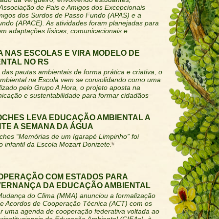
 Associação de Pais e Amigos dos Excepcionais
Amigos dos Surdos de Passo Fundo (APAS) e a
ndo (APACE). As atividades foram planejadas para
om adaptações físicas, comunicacionais e
 NAS ESCOLAS E VIRA MODELO DE
NTAL NO RS
das pautas ambientais de forma prática e criativa, o
biental na Escola vem se consolidando como uma
lizado pelo Grupo A Hora, o projeto aposta na
icação e sustentabilidade para formar cidadãos
OCHES LEVA EDUCAÇÃO AMBIENTAL A
TE A SEMANA DA ÁGUA
oches “Memórias de um Igarapé Limpinho” foi
 infantil da Escola Mozart Donizete.
OPERAÇÃO COM ESTADOS PARA
VERNANÇA DA EDUCAÇÃO AMBIENTAL
 Mudança do Clima (MMA) anunciou a formalização
 de Acordos de Cooperação Técnica (ACT) com os
ar uma agenda de cooperação federativa voltada ao