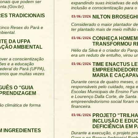
acionais que podem ser
expandindo suas iniciativas de ed
nta (Gov.br).
inclusão e conscientização para o
RES TRADICIONAIS
03/06/2026
NILTON BROSEGHI
Considerado o maior plantador de 
 cinco Resex do Pará e
ter plantado mais de meio milhão
biental.
03/06/2026
CONHEÇA HOMEM 
TE DA UFPA
TRANSFORMOU RE
AÇÃO AMBIENTAL
Hélio da Silva é o criador do Parq
era um reduto de entulho, virou u
over a conscientização
iões e a educação
03/06/2026
TIME ENACTUS LE
ederal do Pará (UFPA),
EMPREENDEDORIS
uenos que muitas vezes
MARIA E CAÇAPAV
Durante cerca de quatro meses, c
responsáveis pelo cuidado, rega 
GUÊS O “GUIA
Escolas Municipais de Ensino Fun
APRENDIZAGEM
e Lourenço Dalla Corte, de Santa 
empreendedorismo social foram re
ão climática de forma
financeira.
03/06/2026
PROJETO “TRILH
INCLUSÃO E EDU
DEFICIÊNCIA EM 
M INGREDIENTES
Durante a execução, o projeto pro
Gare e no Parque Ambiental Banh