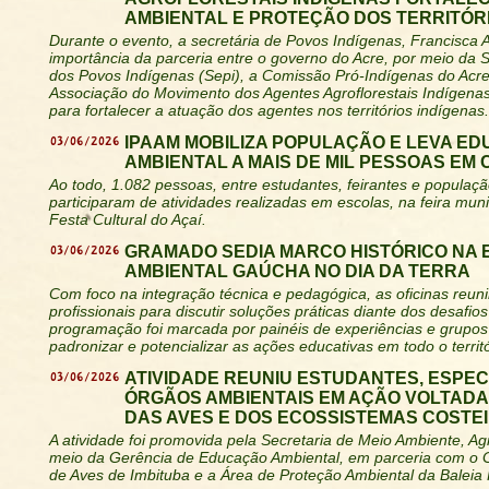
AMBIENTAL E PROTEÇÃO DOS TERRITÓR
Durante o evento, a secretária de Povos Indígenas, Francisca 
importância da parceria entre o governo do Acre, por meio da S
dos Povos Indígenas (Sepi), a Comissão Pró-Indígenas do Acre
Associação do Movimento dos Agentes Agroflorestais Indígena
para fortalecer a atuação dos agentes nos territórios indígenas.
03/06/2026
IPAAM MOBILIZA POPULAÇÃO E LEVA E
AMBIENTAL A MAIS DE MIL PESSOAS EM
Ao todo, 1.082 pessoas, entre estudantes, feirantes e populaçã
participaram de atividades realizadas em escolas, na feira muni
Festa Cultural do Açaí.
03/06/2026
GRAMADO SEDIA MARCO HISTÓRICO NA
AMBIENTAL GAÚCHA NO DIA DA TERRA
Com foco na integração técnica e pedagógica, as oficinas reu
profissionais para discutir soluções práticas diante dos desafios 
programação foi marcada por painéis de experiências e grupos
padronizar e potencializar as ações educativas em todo o territó
03/06/2026
ATIVIDADE REUNIU ESTUDANTES, ESPEC
ÓRGÃOS AMBIENTAIS EM AÇÃO VOLTAD
DAS AVES E DOS ECOSSISTEMAS COSTE
A atividade foi promovida pela Secretaria de Meio Ambiente, Agr
meio da Gerência de Educação Ambiental, em parceria com o
de Aves de Imbituba e a Área de Proteção Ambiental da Baleia