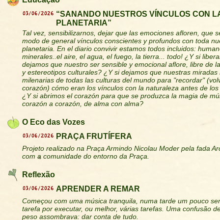
03/06/2026
“SANANDO NUESTROS VÍNCULOS CON L
PLANETARIA”
Tal vez, sensibilizarnos, dejar que las emociones afloren, que s
modo de general vínculos conscientes y profundos con toda nue
planetaria. En el diario convivir estamos todos incluidos: human
minerales..el aire, el agua, el fuego, la tierra... todo! ¿Y si lib
dejamos que nuestro ser sensible y emocional aflore, libre de la
y estereotipos culturales? ¿Y si dejamos que nuestras miradas 
milenarias de todas las culturas del mundo para "recordar" (vol
corazón) cómo eran los vínculos con la naturaleza antes de lo
¿Y si abrimos el corazón para que se produzca la magia de múl
corazón a corazón, de alma con alma?
O Eco das Vozes
03/06/2026
PRAÇA FRUTÍFERA
Projeto realizado na Praça Armindo Nicolau Moder pela fada A
com a comunidade do entorno da Praça.
Reflexão
03/06/2026
APRENDER A REMAR
Começou com uma música tranquila, numa tarde um pouco se
tarefa por executar, ou melhor, várias tarefas. Uma confusão 
peso assombrava: dar conta de tudo.