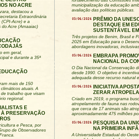
fortalecimento das Comissões Inte
IOS NO ACRE
municipalização da educação amb
avaliação das políticas públicas.
Arara, destacou a
ecretaria Extraordinária
03/06/2026
PRÊMIO DA UNES
 (CPI-Acre) e a
DESTAQUE EM ED
s do Acre (Amaaiac)
SUSTENTÁVEL EM 
Três projetos de Benim, Brasil
DUCAÇÃO
2025 em Educação para o Desenv
 CODAJÁS
abordagens inovadoras, inclusiva
o em geral,
03/06/2026
EMBRAPA PROMOV
cipal e durante a 35ª
NACIONAL DA CO
O Dia Nacional da Conservação do 
 EDUCAÇÃO
desde 1990. O objetivo é incentiva
adequada desse recurso natural e
niram mais de 150
03/06/2026
INICIATIVA APOS
climáticos atuais. A
ZERAR ATROPELA
 de trabalho que visam
rio regional.
Criado em 2019, o programa busca
atropelamento de fauna nas rodov
IALISTAS E
que cerca de 17 animais são atro
A À PRESERVAÇÃO
aproximadamente 475 milhões po
IROS
03/06/2026
PESQUISA DA UN
icultura e Pesca, por
NA PRIMEIRA INF
 Grupo de Observadores
A Universidade Estadual do Oeste
 Franca.