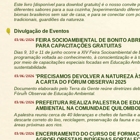
Este livro [disponível para downlod gratuito] é o nosso convite 
diferentes sabores para a sua cozinha; [experimentando diferen
biomas brasileiros sem sair de casa; e para se conectar com 
tradicionais, guardiões da natureza.
Divulgação de Eventos
03/06/2026
FEIRA SOCIOAMBIENTAL DE BONITO ABR
PARA CAPACITAÇÕES GRATUITAS
Dias 9, 10 e 11 de junho ocorre a XIV Feira Socioambiental de
programação voltada ao conhecimento, à conscientização e à t
por meio de capacitações especiais focadas em Educação Ambi
sustentabilidade.
03/06/2026
'PRECISAMOS DEVOLVER A NATUREZA ÀS
A CARTA DO FÓRUM OBSERVAI 2025
Documento elaborado pelo Terra da Gente reúne diretrizes deb
Fórum Observai de Educação Ambiental.
03/06/2026
PREFEITURA REALIZA PALESTRA DE E
AMBIENTAL NA COMUNIDADE QUILOMBO
A palestra reuniu cerca de 40 lideranças e chefes de família 
descarte correto do lixo, reciclagem, preservação da fauna e 
áreas próximas aos rios.
03/06/2026
ENCERRAMENTO DO CURSO DE FORMAÇ
AGROFLORESTAIS INDÍGENAS FORTALE