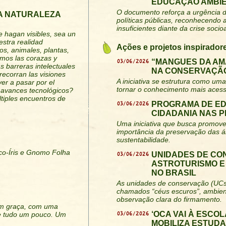
EDUCAÇÃO AMBIE
O documento reforça a urgência d
A NATURALEZA
políticas públicas, reconhecendo
insuficientes diante da crise socio
e hagan visibles, sea un
stra realidad
Ações e projetos inspirador
os, animales, plantas,
eramos las corazas y
03/06/2026
“MANGUES DA AM
s barreras intelectuales
NA CONSERVAÇÃO
recorran las visiones
A iniciativa se estrutura como uma 
ver a pasar por el
tornar o conhecimento mais acess
s avances tecnológicos?
tiples encuentros de
03/06/2026
PROGRAMA DE E
CIDADANIA NAS 
Uma iniciativa que busca promover
importância da preservação das á
sustentabilidade.
rco-Íris e Gnomo Folha
03/06/2026
UNIDADES DE CO
ASTROTURISMO E
NO BRASIL
As unidades de conservação (UCs
chamados “céus escuros”, ambiente
observação clara do firmamento.
m graça, com uma
03/06/2026
‘OCA VAI À ESCO
de tudo um pouco. Um
MOBILIZA ESTUD