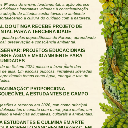
os 9º anos do ensino fundamental, a ação oferece
atividades interativas voltadas à conscientização
 a adoção de atitudes sustentáveis no ambiente
 fortalecendo a cultura do cuidado com a natureza.
L DO UTINGA RECEBE PROJETO DE
NTAL PARA A TERCEIRA IDADE
ica guiada pelas dependências do Parque, aprendendo
al, preservação e consciência ambiental.
ESERVAR: PROJETOS EDUCACIONAIS
OBRE ÁGUA E MEIO AMBIENTE PARA
MUNIDADES
nde do Sul em 2024 passou a fazer parte das
 de aula. Em escolas públicas, iniciativas lideradas
m aproximado temas como água, energia e uso do
dades.
IMAGINAÇÃO” PROPORCIONA
ESQUECÍVEL A ESTUDANTES DE CAMPO
s gestões e retornou em 2026, tem como principal
 adolescentes o contato com o mar, para muitos, um
iado a vivências educativas, culturais e ambientais.
A ESTUDANTES E CULMINA EM ARTE
COLA ROBERTO SANCHES MUBARAC, EM