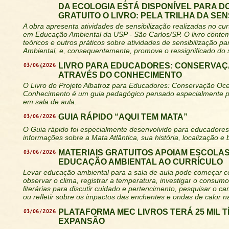
DA ECOLOGIA ESTÁ DISPONÍVEL PARA 
GRATUITO O LIVRO: PELA TRILHA DA SEN
A obra apresenta atividades de sensibilização realizadas no cu
em Educação Ambiental da USP - São Carlos/SP. O livro conte
teóricos e outros práticos sobre atividades de sensibilização p
Ambiental, e, consequentemente, promove o ressignificado do s
03/06/2026
LIVRO PARA EDUCADORES: CONSERVAÇ
ATRAVÉS DO CONHECIMENTO
O Livro do Projeto Albatroz para Educadores: Conservação Oce
Conhecimento é um guia pedagógico pensado especialmente pa
em sala de aula.
03/06/2026
GUIA RÁPIDO “AQUI TEM MATA”
O Guia rápido foi especialmente desenvolvido para educadores
informações sobre a Mata Atlântica, sua história, localização e 
03/06/2026
MATERIAIS GRATUITOS APOIAM ESCOLAS
EDUCAÇÃO AMBIENTAL AO CURRÍCULO
Levar educação ambiental para a sala de aula pode começar c
observar o clima, registrar a temperatura, investigar o consumo
literárias para discutir cuidado e pertencimento, pesquisar o ca
ou refletir sobre os impactos das enchentes e ondas de calor 
03/06/2026
PLATAFORMA MEC LIVROS TERÁ 25 MIL 
EXPANSÃO