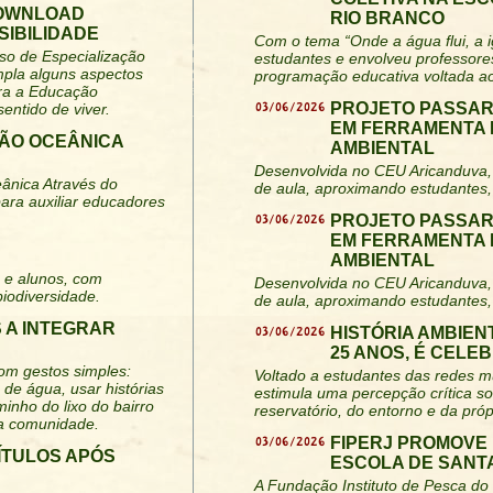
DOWNLOAD
RIO BRANCO
SIBILIDADE
Com o tema “Onde a água flui, a i
rso de Especialização
estudantes e envolveu professore
mpla alguns aspectos
programação educativa voltada ao
ara a Educação
03/06/2026
PROJETO PASSAR
entido de viver.
EM FERRAMENTA 
ÃO OCEÂNICA
AMBIENTAL
Desenvolvida no CEU Aricanduva, 
ânica Através do
de aula, aproximando estudantes,
ra auxiliar educadores
03/06/2026
PROJETO PASSAR
EM FERRAMENTA 
AMBIENTAL
 e alunos, com
Desenvolvida no CEU Aricanduva, 
biodiversidade.
de aula, aproximando estudantes,
 A INTEGRAR
03/06/2026
HISTÓRIA AMBIEN
25 ANOS, É CELE
om gestos simples:
Voltado a estudantes das redes mu
 de água, usar histórias
estimula uma percepção crítica s
minho do lixo do bairro
reservatório, do entorno e da pró
na comunidade.
03/06/2026
FIPERJ PROMOVE
TÍTULOS APÓS
ESCOLA DE SANT
A Fundação Instituto de Pesca do