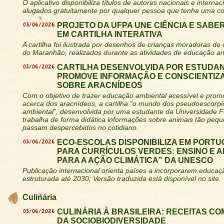
O aplicativo disponibiliza títulos de autores nacionais e intern
alugados gratuitamente por qualquer pessoa que tenha uma co
03/06/2026
PROJETO DA UFPA UNE CIÊNCIA E SABE
EM CARTILHA INTERATIVA
A cartilha foi ilustrada por desenhos de crianças moradoras de
do Maranhão, realizados durante as atividades de educação am
03/06/2026
CARTILHA DESENVOLVIDA POR ESTUDAN
PROMOVE INFORMAÇÃO E CONSCIENTIZ
SOBRE ARACNÍDEOS
Com o objetivo de trazer educação ambiental acessível e prom
acerca dos aracnídeos, a cartilha “o mundo dos pseudoescorp
ambiental”, desenvolvida por uma estudante da Universidade F
trabalha de forma didática informações sobre animais tão peq
passam despercebidos no cotidiano.
03/06/2026
ECO-ESCOLAS DISPONIBILIZA EM PORTU
PARA CURRÍCULOS VERDES: ENSINO E 
PARA A AÇÃO CLIMÁTICA” DA UNESCO
Publicação internacional orienta países a incorporarem educaç
estruturada até 2030; Versão traduzida está disponível no site.
Culinária
03/06/2026
CULINÁRIA À BRASILEIRA: RECEITAS CO
DA SOCIOBIODIVERSIDADE