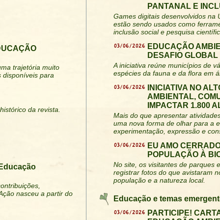
PANTANAL E INC
Games digitais desenvolvidos na
estão sendo usados como ferramen
inclusão social e pesquisa científic
03/06/2026
EDUCAÇÃO AMBIE
EDUCAÇÃO
DESAFIO GLOBAL
A iniciativa reúne municípios de 
ma trajetória muito
espécies da fauna e da flora em á
 disponíveis para
03/06/2026
INICIATIVA NO A
AMBIENTAL, COM
IMPACTAR 1.800 
istórico da revista.
Mais do que apresentar atividades
uma nova forma de olhar para a 
experimentação, expressão e cons
03/06/2026
EU AMO CERRADO
POPULAÇÃO À BI
No site, os visitantes de parque
 Educação
registrar fotos do que avistaram 
população e a natureza local.
ontribuições,
Ação nasceu a partir do
Educação e temas emergent
03/06/2026
PARTICIPE! CART