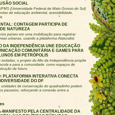
LUSÃO SOCIAL
 UFMS (Universidade Federal de Mato Grosso do Sul)
tas de educação ambiental, acessibilidade,
a.
NTAL: CONTAGEM PARTICIPA DE
 DE NATUREZA
vários países em uma mobilização para registrar
reas urbanas, usando a plataforma iNaturalist.
LTO DA INDEPENDÊNCIA UNE EDUCAÇÃO
UNICAÇÃO COMUNITÁRIA E GAMES PARA
ALUNOS EM PETRÓPOLIS
 isoladas, o projeto do Alto da Independência propõe
escola e para a comunidade: como espaços de
trução de futuro.
: PLATAFORMA INTERATIVA CONECTA
ODIVERSIDADE DO DF
s e unidades de conservação do quadradinho podem
nos passeios, reforçando a conexão entre a
es
A-MANIFESTO PELA CENTRALIDADE DA