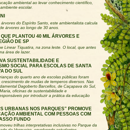
ucação ambiental ao levar conhecimento científico,
 ambiente escolar.
NI
árvores do Espírito Santo, este ambientalista calcula
 de árvores ao longo de 30 anos.
QUE PLANTOU 40 MIL ÁRVORES E
GIÃO DE SP
ue Linear Tiquatira, na zona leste. O local, que antes
ma área de lazer.
VA SUSTENTABILIDADE E
MO SOCIAL PARA ESCOLAS DE SANTA
A DO SUL
rianças do quarto ano de escolas públicas foram
e crescimento de mudas de temperos diversos. Nas
damental Dagoberto Barcellos, de Caçapava do Sul,
Maria, oficinas de sustentabilidade e
sponsáveis por introduzir a prática da educação
AS URBANAS NOS PARQUES” PROMOVE
CAÇÃO AMBIENTAL COM PESSOAS COM
PASSO FUNDO
moveu trilhas interpretativas inclusivas no Parque da
ado da Vergueiro, envolvendo estudantes,