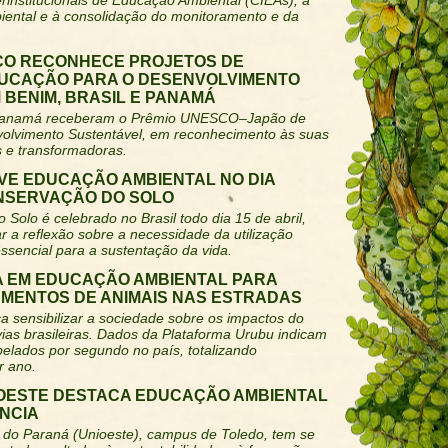
rinstitucionais de Educação Ambiental (CIEAs), à
iental e à consolidação do monitoramento e da
CO RECONHECE PROJETOS DE
UCAÇÃO PARA O DESENVOLVIMENTO
BENIM, BRASIL E PANAMÁ
 e Panamá receberam o Prêmio UNESCO–Japão de
olvimento Sustentável, em reconhecimento às suas
s e transformadoras.
E EDUCAÇÃO AMBIENTAL NO DIA
NSERVAÇÃO DO SOLO
Solo é celebrado no Brasil todo dia 15 de abril,
r a reflexão sobre a necessidade da utilização
ssencial para a sustentação da vida.
TA EM EDUCAÇÃO AMBIENTAL PARA
MENTOS DE ANIMAIS NAS ESTRADAS
 sensibilizar a sociedade sobre os impactos do
ias brasileiras. Dados da Plataforma Urubu indicam
pelados por segundo no país, totalizando
r ano.
IOESTE DESTACA EDUCAÇÃO AMBIENTAL
ÂNCIA
 do Paraná (Unioeste), campus de Toledo, tem se