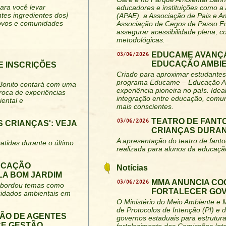
para você levar
educadores e instituições como a
tes ingredientes dos]
(APAE), a Associação de Pais e 
povos e comunidades
Associação de Cegos de Passo Fu
assegurar acessibilidade plena, c
metodológicas.
03/06/2026
EDUCAME AVANÇA
EDUCAÇÃO AMBIE
E INSCRIÇÕES
Criado para aproximar estudantes 
programa Educame – Educação Am
 Bonito contará com uma
experiência pioneira no país. Idea
roca de experiências
integração entre educação, comun
ental e
mais conscientes.
03/06/2026
TEATRO DE FANT
 CRIANÇAS': VEJA
CRIANÇAS DURAN
A apresentação do teatro de fant
atidas durante o último
realizada para alunos da educação
DUCAÇÃO
Notícias
LA BOM JARDIM
03/06/2026
MMA ANUNCIA CO
e abordou temas como
FORTALECER GO
cuidados ambientais em
O Ministério do Meio Ambiente e
de Protocolos de Intenção (PI) e
ÃO DE AGENTES
governos estaduais para estrutur
CE GESTÃO