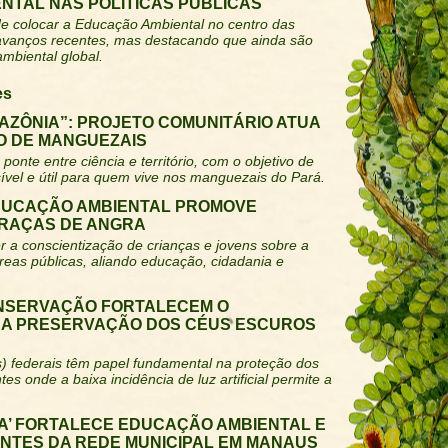
NTAL NAS POLÍTICAS PÚBLICAS
e colocar a Educação Ambiental no centro das
 avanços recentes, mas destacando que ainda são
ambiental global.
es
AZÔNIA”: PROJETO COMUNITÁRIO ATUA
 DE MANGUEZAIS
ponte entre ciência e território, com o objetivo de
ível e útil para quem vive nos manguezais do Pará.
DUCAÇÃO AMBIENTAL PROMOVE
PRAÇAS DE ANGRA
 a conscientização de crianças e jovens sobre a
reas públicas, aliando educação, cidadania e
NSERVAÇÃO FORTALECEM O
 A PRESERVAÇÃO DOS CÉUS ESCUROS
) federais têm papel fundamental na proteção dos
s onde a baixa incidência de luz artificial permite a
LA’ FORTALECE EDUCAÇÃO AMBIENTAL E
ANTES DA REDE MUNICIPAL EM MANAUS