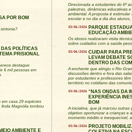
Direcionada a estudantes do 6º a
palestras, dinâmicas educativas e 
ambiental. A proposta é estimular
SA POR BOM
escolar e no dia a dia dos alunos,
03/06/2026
PARQUE ESTADUA
sintonia?
EDUCAÇÃO AMBIE
Os idosos realizaram visita técn
sobre cuidados com a saúde pesso
 DAS POLÍTICAS
03/06/2026
CUIDAR PARA PR
TEMA PRISIONAL
LEVAM DEBATE S
DENTRO DAS CO
 merece destaque
A enchente que atingiu o Rio Gra
de 6 mil pessoas em
discussões dentro e fora das salas
a.
por estudantes e professores tê
território no cotidiano das comuni
03/06/2026
“NAS ONDAS DA 
EXPERIÊNCIA IN
os em casa 29 espécies
BOM
 linda Magnólia tombou
A iniciativa, que já marcou outra
objetivo oportunizar a crianças e
momento inédito e inesquecível, al
03/06/2026
PROJETO MOBILIZ
MEIO AMBIENTE E
COLETIVA NA ES