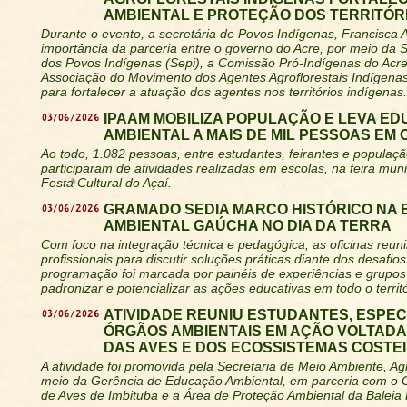
AMBIENTAL E PROTEÇÃO DOS TERRITÓR
Durante o evento, a secretária de Povos Indígenas, Francisca 
importância da parceria entre o governo do Acre, por meio da S
dos Povos Indígenas (Sepi), a Comissão Pró-Indígenas do Acre
Associação do Movimento dos Agentes Agroflorestais Indígena
para fortalecer a atuação dos agentes nos territórios indígenas.
03/06/2026
IPAAM MOBILIZA POPULAÇÃO E LEVA E
AMBIENTAL A MAIS DE MIL PESSOAS EM
Ao todo, 1.082 pessoas, entre estudantes, feirantes e populaçã
participaram de atividades realizadas em escolas, na feira muni
Festa Cultural do Açaí.
03/06/2026
GRAMADO SEDIA MARCO HISTÓRICO NA
AMBIENTAL GAÚCHA NO DIA DA TERRA
Com foco na integração técnica e pedagógica, as oficinas reu
profissionais para discutir soluções práticas diante dos desafios 
programação foi marcada por painéis de experiências e grupos
padronizar e potencializar as ações educativas em todo o territó
03/06/2026
ATIVIDADE REUNIU ESTUDANTES, ESPEC
ÓRGÃOS AMBIENTAIS EM AÇÃO VOLTAD
DAS AVES E DOS ECOSSISTEMAS COSTE
A atividade foi promovida pela Secretaria de Meio Ambiente, Agr
meio da Gerência de Educação Ambiental, em parceria com o
de Aves de Imbituba e a Área de Proteção Ambiental da Baleia