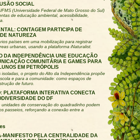
LUSÃO SOCIAL
 UFMS (Universidade Federal de Mato Grosso do Sul)
tas de educação ambiental, acessibilidade,
a.
NTAL: CONTAGEM PARTICIPA DE
 DE NATUREZA
vários países em uma mobilização para registrar
reas urbanas, usando a plataforma iNaturalist.
LTO DA INDEPENDÊNCIA UNE EDUCAÇÃO
UNICAÇÃO COMUNITÁRIA E GAMES PARA
ALUNOS EM PETRÓPOLIS
 isoladas, o projeto do Alto da Independência propõe
escola e para a comunidade: como espaços de
trução de futuro.
: PLATAFORMA INTERATIVA CONECTA
ODIVERSIDADE DO DF
s e unidades de conservação do quadradinho podem
nos passeios, reforçando a conexão entre a
es
A-MANIFESTO PELA CENTRALIDADE DA