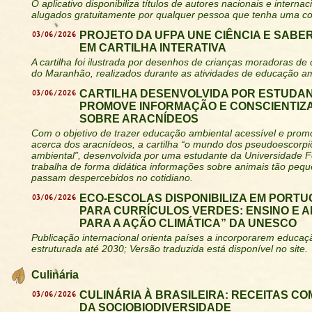
O aplicativo disponibiliza títulos de autores nacionais e intern
alugados gratuitamente por qualquer pessoa que tenha uma co
03/06/2026
PROJETO DA UFPA UNE CIÊNCIA E SABE
EM CARTILHA INTERATIVA
A cartilha foi ilustrada por desenhos de crianças moradoras de
do Maranhão, realizados durante as atividades de educação am
03/06/2026
CARTILHA DESENVOLVIDA POR ESTUDAN
PROMOVE INFORMAÇÃO E CONSCIENTIZ
SOBRE ARACNÍDEOS
Com o objetivo de trazer educação ambiental acessível e prom
acerca dos aracnídeos, a cartilha “o mundo dos pseudoescorp
ambiental”, desenvolvida por uma estudante da Universidade F
trabalha de forma didática informações sobre animais tão peq
passam despercebidos no cotidiano.
03/06/2026
ECO-ESCOLAS DISPONIBILIZA EM PORTU
PARA CURRÍCULOS VERDES: ENSINO E 
PARA A AÇÃO CLIMÁTICA” DA UNESCO
Publicação internacional orienta países a incorporarem educaç
estruturada até 2030; Versão traduzida está disponível no site.
Culinária
03/06/2026
CULINÁRIA À BRASILEIRA: RECEITAS CO
DA SOCIOBIODIVERSIDADE