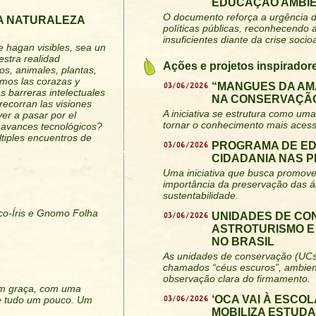
EDUCAÇÃO AMBIE
O documento reforça a urgência d
A NATURALEZA
políticas públicas, reconhecendo
insuficientes diante da crise socio
e hagan visibles, sea un
stra realidad
Ações e projetos inspirador
os, animales, plantas,
eramos las corazas y
03/06/2026
“MANGUES DA AM
s barreras intelectuales
NA CONSERVAÇÃO
recorran las visiones
A iniciativa se estrutura como uma 
ver a pasar por el
tornar o conhecimento mais acess
s avances tecnológicos?
tiples encuentros de
03/06/2026
PROGRAMA DE E
CIDADANIA NAS 
Uma iniciativa que busca promover
importância da preservação das á
sustentabilidade.
rco-Íris e Gnomo Folha
03/06/2026
UNIDADES DE CO
ASTROTURISMO E
NO BRASIL
As unidades de conservação (UCs
chamados “céus escuros”, ambiente
observação clara do firmamento.
m graça, com uma
03/06/2026
‘OCA VAI À ESCO
de tudo um pouco. Um
MOBILIZA ESTUD