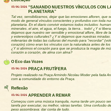
03/06/2026
“SANANDO NUESTROS VÍNCULOS CON L
PLANETARIA”
Tal vez, sensibilizarnos, dejar que las emociones afloren, que s
modo de general vínculos conscientes y profundos con toda nue
planetaria. En el diario convivir estamos todos incluidos: human
minerales..el aire, el agua, el fuego, la tierra... todo! ¿Y si lib
dejamos que nuestro ser sensible y emocional aflore, libre de la
y estereotipos culturales? ¿Y si dejamos que nuestras miradas 
milenarias de todas las culturas del mundo para "recordar" (vol
corazón) cómo eran los vínculos con la naturaleza antes de lo
¿Y si abrimos el corazón para que se produzca la magia de múl
corazón a corazón, de alma con alma?
O Eco das Vozes
03/06/2026
PRAÇA FRUTÍFERA
Projeto realizado na Praça Armindo Nicolau Moder pela fada A
com a comunidade do entorno da Praça.
Reflexão
03/06/2026
APRENDER A REMAR
Começou com uma música tranquila, numa tarde um pouco se
tarefa por executar, ou melhor, várias tarefas. Uma confusão 
peso assombrava: dar conta de tudo.