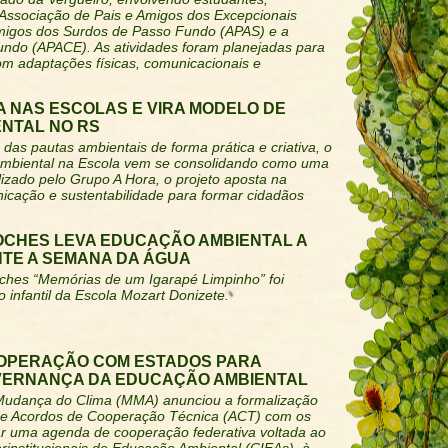
 Associação de Pais e Amigos dos Excepcionais
Amigos dos Surdos de Passo Fundo (APAS) e a
ndo (APACE). As atividades foram planejadas para
om adaptações físicas, comunicacionais e
 NAS ESCOLAS E VIRA MODELO DE
NTAL NO RS
das pautas ambientais de forma prática e criativa, o
biental na Escola vem se consolidando como uma
lizado pelo Grupo A Hora, o projeto aposta na
icação e sustentabilidade para formar cidadãos
OCHES LEVA EDUCAÇÃO AMBIENTAL A
TE A SEMANA DA ÁGUA
oches “Memórias de um Igarapé Limpinho” foi
 infantil da Escola Mozart Donizete.
OPERAÇÃO COM ESTADOS PARA
VERNANÇA DA EDUCAÇÃO AMBIENTAL
 Mudança do Clima (MMA) anunciou a formalização
 de Acordos de Cooperação Técnica (ACT) com os
ar uma agenda de cooperação federativa voltada ao