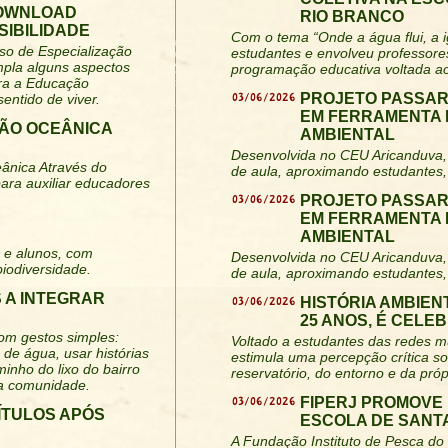
DOWNLOAD
RIO BRANCO
SIBILIDADE
Com o tema “Onde a água flui, a i
rso de Especialização
estudantes e envolveu professore
mpla alguns aspectos
programação educativa voltada ao
ara a Educação
03/06/2026
PROJETO PASSAR
entido de viver.
EM FERRAMENTA 
ÃO OCEÂNICA
AMBIENTAL
Desenvolvida no CEU Aricanduva, 
ânica Através do
de aula, aproximando estudantes,
ra auxiliar educadores
03/06/2026
PROJETO PASSAR
EM FERRAMENTA 
AMBIENTAL
 e alunos, com
Desenvolvida no CEU Aricanduva, 
biodiversidade.
de aula, aproximando estudantes,
 A INTEGRAR
03/06/2026
HISTÓRIA AMBIEN
25 ANOS, É CELE
om gestos simples:
Voltado a estudantes das redes mu
 de água, usar histórias
estimula uma percepção crítica s
minho do lixo do bairro
reservatório, do entorno e da pró
na comunidade.
03/06/2026
FIPERJ PROMOVE
TÍTULOS APÓS
ESCOLA DE SANT
A Fundação Instituto de Pesca do