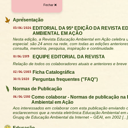
Fechar ❌
Apresentação
03/06/2026
EDITORIAL DA 95ª EDIÇÃO DA REVISTA 
AMBIENTAL EM AÇÃO
Nesta edição, a Revista Educação Ambiental em Ação celebra u
especial: são 24 anos na rede, com todas as edições anteriores
consulta, memória, pesquisa, inspiração e continuidade.
10/06/2019
EQUIPE EDITORIAL DA REVISTA
Relação de todos os colaboradores atuais e anteriores e breve h
02/06/2003
Ficha Catalográfica
30/11/2020
Perguntas frequentes ("FAQ")
Normas de Publicação
06/06/2010
Como colaborar - Normas de publicação na
Ambiental em Ação
Aos interessados em colaborar com esta publicação enviando c
esclarecemos que a revista eletrônica Educação Ambiental em 
Grupo de Educação Ambiental da Internet – GEAI, em 2002 [...]
Educação