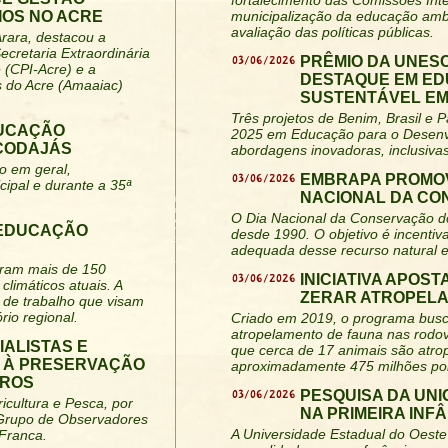
fortalecimento das Comissões Inte
IOS NO ACRE
municipalização da educação amb
avaliação das políticas públicas.
Arara, destacou a
ecretaria Extraordinária
03/06/2026
PRÊMIO DA UNES
 (CPI-Acre) e a
DESTAQUE EM ED
s do Acre (Amaaiac)
SUSTENTÁVEL EM 
Três projetos de Benim, Brasil
DUCAÇÃO
2025 em Educação para o Desenv
 CODAJÁS
abordagens inovadoras, inclusiva
o em geral,
03/06/2026
EMBRAPA PROMOV
cipal e durante a 35ª
NACIONAL DA CO
O Dia Nacional da Conservação do 
 EDUCAÇÃO
desde 1990. O objetivo é incentiva
adequada desse recurso natural e
niram mais de 150
03/06/2026
INICIATIVA APOS
climáticos atuais. A
ZERAR ATROPELA
 de trabalho que visam
rio regional.
Criado em 2019, o programa busca
atropelamento de fauna nas rodov
IALISTAS E
que cerca de 17 animais são atro
A À PRESERVAÇÃO
aproximadamente 475 milhões po
IROS
03/06/2026
PESQUISA DA UN
icultura e Pesca, por
NA PRIMEIRA INF
 Grupo de Observadores
A Universidade Estadual do Oeste
 Franca.