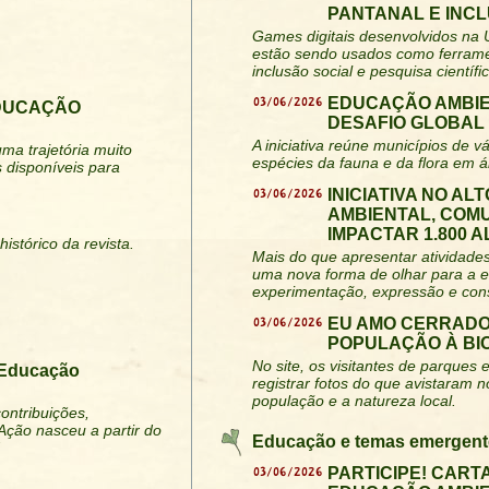
PANTANAL E INC
Games digitais desenvolvidos na
estão sendo usados como ferramen
inclusão social e pesquisa científic
03/06/2026
EDUCAÇÃO AMBIE
EDUCAÇÃO
DESAFIO GLOBAL
A iniciativa reúne municípios de 
ma trajetória muito
espécies da fauna e da flora em á
 disponíveis para
03/06/2026
INICIATIVA NO A
AMBIENTAL, COM
IMPACTAR 1.800 
istórico da revista.
Mais do que apresentar atividades
uma nova forma de olhar para a 
experimentação, expressão e cons
03/06/2026
EU AMO CERRADO
POPULAÇÃO À BI
No site, os visitantes de parque
 Educação
registrar fotos do que avistaram 
população e a natureza local.
ontribuições,
Ação nasceu a partir do
Educação e temas emergent
03/06/2026
PARTICIPE! CART