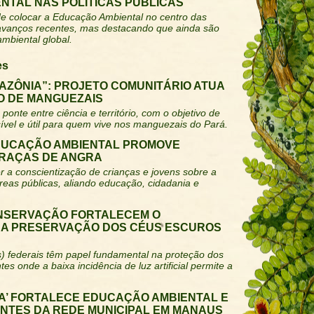
NTAL NAS POLÍTICAS PÚBLICAS
e colocar a Educação Ambiental no centro das
 avanços recentes, mas destacando que ainda são
ambiental global.
es
AZÔNIA”: PROJETO COMUNITÁRIO ATUA
 DE MANGUEZAIS
ponte entre ciência e território, com o objetivo de
ível e útil para quem vive nos manguezais do Pará.
DUCAÇÃO AMBIENTAL PROMOVE
PRAÇAS DE ANGRA
 a conscientização de crianças e jovens sobre a
reas públicas, aliando educação, cidadania e
NSERVAÇÃO FORTALECEM O
 A PRESERVAÇÃO DOS CÉUS ESCUROS
) federais têm papel fundamental na proteção dos
s onde a baixa incidência de luz artificial permite a
LA’ FORTALECE EDUCAÇÃO AMBIENTAL E
ANTES DA REDE MUNICIPAL EM MANAUS