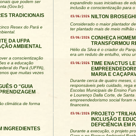
acionais que podem ser
expandindo suas iniciativas de ed
nta (Gov.br).
inclusão e conscientização para o
RES TRADICIONAIS
03/06/2026
NILTON BROSEGHI
Considerado o maior plantador de 
 cinco Resex do Pará e
ter plantado mais de meio milhão
biental.
03/06/2026
CONHEÇA HOMEM 
TE DA UFPA
TRANSFORMOU RE
AÇÃO AMBIENTAL
Hélio da Silva é o criador do Parq
era um reduto de entulho, virou u
over a conscientização
iões e a educação
03/06/2026
TIME ENACTUS LE
ederal do Pará (UFPA),
EMPREENDEDORIS
uenos que muitas vezes
MARIA E CAÇAPAV
Durante cerca de quatro meses, c
responsáveis pelo cuidado, rega 
GUÊS O “GUIA
Escolas Municipais de Ensino Fun
APRENDIZAGEM
e Lourenço Dalla Corte, de Santa 
empreendedorismo social foram re
ão climática de forma
financeira.
03/06/2026
PROJETO “TRILH
INCLUSÃO E EDU
DEFICIÊNCIA EM 
M INGREDIENTES
Durante a execução, o projeto pro
Gare e no Parque Ambiental Banh