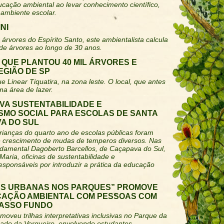
ucação ambiental ao levar conhecimento científico,
 ambiente escolar.
NI
árvores do Espírito Santo, este ambientalista calcula
 de árvores ao longo de 30 anos.
QUE PLANTOU 40 MIL ÁRVORES E
GIÃO DE SP
ue Linear Tiquatira, na zona leste. O local, que antes
ma área de lazer.
VA SUSTENTABILIDADE E
MO SOCIAL PARA ESCOLAS DE SANTA
A DO SUL
rianças do quarto ano de escolas públicas foram
e crescimento de mudas de temperos diversos. Nas
damental Dagoberto Barcellos, de Caçapava do Sul,
Maria, oficinas de sustentabilidade e
sponsáveis por introduzir a prática da educação
AS URBANAS NOS PARQUES” PROMOVE
CAÇÃO AMBIENTAL COM PESSOAS COM
PASSO FUNDO
moveu trilhas interpretativas inclusivas no Parque da
ado da Vergueiro, envolvendo estudantes,