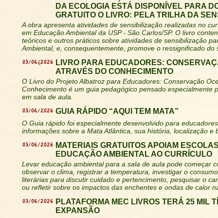
DA ECOLOGIA ESTÁ DISPONÍVEL PARA 
GRATUITO O LIVRO: PELA TRILHA DA SEN
A obra apresenta atividades de sensibilização realizadas no cu
em Educação Ambiental da USP - São Carlos/SP. O livro conte
teóricos e outros práticos sobre atividades de sensibilização p
Ambiental, e, consequentemente, promove o ressignificado do s
03/06/2026
LIVRO PARA EDUCADORES: CONSERVAÇ
ATRAVÉS DO CONHECIMENTO
O Livro do Projeto Albatroz para Educadores: Conservação Oce
Conhecimento é um guia pedagógico pensado especialmente pa
em sala de aula.
03/06/2026
GUIA RÁPIDO “AQUI TEM MATA”
O Guia rápido foi especialmente desenvolvido para educadores
informações sobre a Mata Atlântica, sua história, localização e 
03/06/2026
MATERIAIS GRATUITOS APOIAM ESCOLAS
EDUCAÇÃO AMBIENTAL AO CURRÍCULO
Levar educação ambiental para a sala de aula pode começar c
observar o clima, registrar a temperatura, investigar o consumo
literárias para discutir cuidado e pertencimento, pesquisar o ca
ou refletir sobre os impactos das enchentes e ondas de calor 
03/06/2026
PLATAFORMA MEC LIVROS TERÁ 25 MIL 
EXPANSÃO