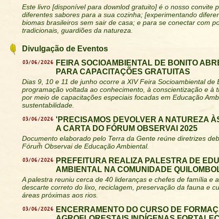
Este livro [disponível para downlod gratuito] é o nosso convite 
diferentes sabores para a sua cozinha; [experimentando diferen
biomas brasileiros sem sair de casa; e para se conectar com 
tradicionais, guardiões da natureza.
Divulgação de Eventos
03/06/2026
FEIRA SOCIOAMBIENTAL DE BONITO ABR
PARA CAPACITAÇÕES GRATUITAS
Dias 9, 10 e 11 de junho ocorre a XIV Feira Socioambiental de
programação voltada ao conhecimento, à conscientização e à t
por meio de capacitações especiais focadas em Educação Ambi
sustentabilidade.
03/06/2026
'PRECISAMOS DEVOLVER A NATUREZA ÀS
A CARTA DO FÓRUM OBSERVAI 2025
Documento elaborado pelo Terra da Gente reúne diretrizes deb
Fórum Observai de Educação Ambiental.
03/06/2026
PREFEITURA REALIZA PALESTRA DE E
AMBIENTAL NA COMUNIDADE QUILOMBO
A palestra reuniu cerca de 40 lideranças e chefes de família 
descarte correto do lixo, reciclagem, preservação da fauna e 
áreas próximas aos rios.
03/06/2026
ENCERRAMENTO DO CURSO DE FORMAÇ
AGROFLORESTAIS INDÍGENAS FORTALE