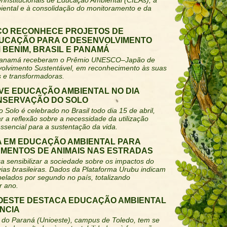
rinstitucionais de Educação Ambiental (CIEAs), à
iental e à consolidação do monitoramento e da
CO RECONHECE PROJETOS DE
UCAÇÃO PARA O DESENVOLVIMENTO
BENIM, BRASIL E PANAMÁ
 e Panamá receberam o Prêmio UNESCO–Japão de
olvimento Sustentável, em reconhecimento às suas
s e transformadoras.
E EDUCAÇÃO AMBIENTAL NO DIA
NSERVAÇÃO DO SOLO
Solo é celebrado no Brasil todo dia 15 de abril,
r a reflexão sobre a necessidade da utilização
ssencial para a sustentação da vida.
TA EM EDUCAÇÃO AMBIENTAL PARA
MENTOS DE ANIMAIS NAS ESTRADAS
 sensibilizar a sociedade sobre os impactos do
ias brasileiras. Dados da Plataforma Urubu indicam
pelados por segundo no país, totalizando
r ano.
IOESTE DESTACA EDUCAÇÃO AMBIENTAL
ÂNCIA
 do Paraná (Unioeste), campus de Toledo, tem se