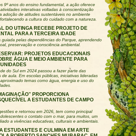
os 9º anos do ensino fundamental, a ação oferece
atividades interativas voltadas à conscientização
 a adoção de atitudes sustentáveis no ambiente
 fortalecendo a cultura do cuidado com a natureza.
L DO UTINGA RECEBE PROJETO DE
NTAL PARA A TERCEIRA IDADE
ica guiada pelas dependências do Parque, aprendendo
al, preservação e consciência ambiental.
ESERVAR: PROJETOS EDUCACIONAIS
OBRE ÁGUA E MEIO AMBIENTE PARA
MUNIDADES
nde do Sul em 2024 passou a fazer parte das
 de aula. Em escolas públicas, iniciativas lideradas
m aproximado temas como água, energia e uso do
dades.
IMAGINAÇÃO” PROPORCIONA
ESQUECÍVEL A ESTUDANTES DE CAMPO
s gestões e retornou em 2026, tem como principal
 adolescentes o contato com o mar, para muitos, um
iado a vivências educativas, culturais e ambientais.
A ESTUDANTES E CULMINA EM ARTE
COLA ROBERTO SANCHES MUBARAC, EM