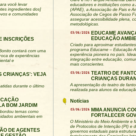
para você levar
educadores e instituições como a
tes ingredientes dos]
(APAE), a Associação de Pais e 
povos e comunidades
Associação de Cegos de Passo Fu
assegurar acessibilidade plena, c
metodológicas.
03/06/2026
EDUCAME AVANÇA
EDUCAÇÃO AMBIE
E INSCRIÇÕES
Criado para aproximar estudantes 
programa Educame – Educação Am
 Bonito contará com uma
experiência pioneira no país. Idea
roca de experiências
integração entre educação, comun
ental e
mais conscientes.
03/06/2026
TEATRO DE FANT
 CRIANÇAS': VEJA
CRIANÇAS DURAN
A apresentação do teatro de fant
atidas durante o último
realizada para alunos da educação
DUCAÇÃO
Notícias
LA BOM JARDIM
03/06/2026
MMA ANUNCIA CO
e abordou temas como
FORTALECER GO
cuidados ambientais em
O Ministério do Meio Ambiente e
de Protocolos de Intenção (PI) e
ÃO DE AGENTES
governos estaduais para estrutur
CE GESTÃO