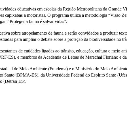
tividades educativas em escolas da Região Metropolitana da Grande Vit
ores capixabas a motoristas. O programa utiliza a metodologia “Visão Z
ogan “Proteger a fauna é salvar vidas”.
ativa sobre atropelamento de fauna e serão convidados a produzir texto
e estradas para ampliar o debate sobre a proteção da biodiversidade no t
entantes de entidades ligadas ao trânsito, educação, cultura e meio am
PRF-ES), e membros da Academia de Letras de Marechal Floriano e da
stadual de Meio Ambiente (Fundema) e o Ministério do Meio Ambiente
ito Santo (BPMA-ES), da Universidade Federal do Espírito Santo (Ufes)
to (Detran-ES).