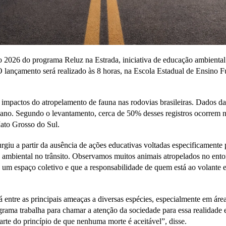
ão 2026 do programa Reluz na Estrada, iniciativa de educação ambiental
 O lançamento será realizado às 8 horas, na Escola Estadual de Ensin
 impactos do atropelamento de fauna nas rodovias brasileiras. Dados d
ano. Segundo o levantamento, cerca de 50% desses registros ocorrem 
Mato Grosso do Sul.
giu a partir da ausência de ações educativas voltadas especificamente p
 ambiental no trânsito. Observamos muitos animais atropelados no ent
 um espaço coletivo e que a responsabilidade de quem está ao volante 
ntre as principais ameaças a diversas espécies, especialmente em área
rama trabalha para chamar a atenção da sociedade para essa realidade e 
parte do princípio de que nenhuma morte é aceitável”, disse.