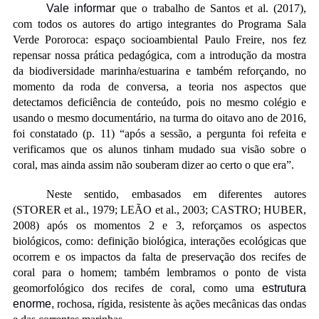
Vale informar
que o trabalho de Santos et al. (2017),
com todos os autores do artigo integrantes do Programa Sala
Verde Pororoca: espaço socioambiental Paulo Freire, nos fez
repensar nossa prática pedagógica, com a introdução da mostra
da biodiversidade marinha/estuarina e também reforçando, no
momento da roda de conversa, a teoria nos aspectos que
detectamos deficiência de conteúdo, pois no mesmo colégio e
usando o mesmo documentário, na turma do
oitavo ano de 2016,
foi constatado (p. 11) “
após a sessão, a pergunta foi refeita e
verificamos que os alunos tinham mudado sua visão sobre o
coral, mas ainda assim não souberam dizer ao certo o que era”.
Neste sentido, embasados em diferentes autores
(STORER et al., 1979; LEÃO et al., 2003; CASTRO; HUBER,
2008) após os momentos 2 e 3, reforçamos os aspectos
biológicos, como: definição biológica, interações ecológicas que
ocorrem e os impactos da falta de preservação dos recifes de
coral para o homem; também lembramos o ponto de vista
geomorfológico dos recifes de coral, como uma
estrutura
enorme,
rochosa, rígida, resistente às ações mecânicas das ondas