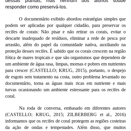
dessas plantas, mas nenhum dos alunos soube
responder como preservá-los.
O documentário exibido abordou estratégias simples que
podem ser aplicadas por qualquer cidadão, para preservar os
recifes de corais: Não pisar e não retirar os corais, evitar o
descarte inadequado de resíduos, eliminar a rede de pesca por
arrastão, além do papel da comunidade nativa, auxiliando na
proteção desses recifes. É sabido que os corais crescem na região
fótica de mares tropicais e que são organismos que dependem de
um ambiente de água rasa, limpas, mornas e pobres em nutrientes
para crescer (CASTELLO; KRUG, 2015), portanto, o despejo
de esgoto sem tratamento na costa, outro problema levantado no
documentário, torna as águas mais ricas em nutriente e mais
turvas ocasionando um ambiente estressante para os recifes de
coral.
Na roda de conversa, embasado em diferentes autores
(CASTELLO; KRUG, 2015; ZILBERBERG et al., 2016)
informamos que os recifes de coral protegem as regiões costeiras
da ação de ondas e tempestades. Além disso, que muitos