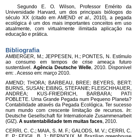
Segundo E. O. Wilson, Professor Emérito da
Universidade Harvard, um dos principais biólogos do
século XX (citado em AMEND
et al.
, 2010), a pegada
ecológica é um dos mais importantes conceitos em uso
atualmente, com virtualmente ilimitada aplicação na
educação e prática.
Bibliografia
AMBERGER, M.; JEPPESEN, H.; PONTES, N. Estímulo
ao consumo em tempos de crise ameaça futuro
sustentável.
Agência Deutsche Welle
, 2010. Disponivel
em:
. Acesso em: março 2010.
AMEND; THORA; BARBEAU, BREE; BEYERS, BERT;
BURNS, SUSAN; EIßING, STEFANIE; FLEISCHHAUER,
ANDREA; KUS-FRIEDRICH, BARBARA; PATI
POBLETE. Uma Grande Pegada num Pequeno Planeta?
Contabilidade através da Pegada Ecológica. Ter sucesso
num mundo com crescente limitação de recursos.
In
:
Deutsche Gesellschaft für Internationale Zusammenarbeit
(GIZ).
A sustentabilidade tem muitas faces
, 2010.
CERRI, C. C.; MAIA, S. M. F.; GALODS, M. V.; CERRI, C.
E. P.; FEIGIL, B. J.; BERNOUX, M. Brazilian greenhouse