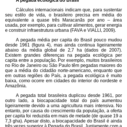
A pegada ecológica do Brasil
Cálculos internacionais indicam que, para sustentar
seu estilo de vida, o brasileiro precisa em média do
equivalente a quase três Maracanãs por ano – área
usada, por exemplo, para cultivar alimentos, gerar energia
e construir infraestrutura urbana (FAVA e VIALLI, 2009).
A pegada média per capita do Brasil pouco mudou
desde 1961 (figura 4), mas ainda continua ligeiramente
abaixo da média global de 2,7 ha (dados de 2007).
Existem grandes diferenças na pegada ecológica per
capita entre a população. Por exemplo, muitos brasileiros
no Rio de Janeiro ou São Paulo têm pegadas maiores do
que a média do cidadão norte-americano, enquanto que
em outras regiões do País, a pegada ecológica é muito
baixa, como ocorre em cidades do interior do nordeste e
Amazônia.
A pegada total brasileira duplicou desde 1961, por
outro lado, a biocapacidade total do país aumentou
ligeiramente devido a uma agricultura mais intensiva. No
entanto, por causa do crescimento da população, a oferta
per capita foi reduzida em mais de metade (de quase 19 a
7,3 gha). Apesar disto, a biocapacidade do Brasil é ainda
três vezes superior à Pegada do Brasil. Juntamente com a