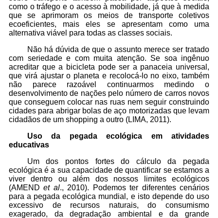
como o tráfego e o acesso à mobilidade, já que à medida
que se aprimoram os meios de transporte coletivos
ecoeficientes, mais eles se apresentam como uma
alternativa viável para todas as classes sociais.
Não há dúvida de que o assunto merece ser tratado
com seriedade e com muita atenção. Se soa ingênuo
acreditar que a bicicleta pode ser a panaceia universal,
que virá ajustar o planeta e recolocá-lo no eixo, também
não parece razoável continuarmos medindo o
desenvolvimento de nações pelo número de carros novos
que conseguem colocar nas ruas nem seguir construindo
cidades para abrigar bolas de aço motorizadas que levam
cidadãos de um shopping a outro (LIMA, 2011).
Uso da pegada ecológica em atividades
educativas
Um dos pontos fortes do cálculo da pegada
ecológica é a sua capacidade de quantificar se estamos a
viver dentro ou além dos nossos limites ecológicos
(AMEND
et al
., 2010). Podemos ter diferentes cenários
para a pegada ecológica mundial, e isto depende do uso
excessivo de recursos naturais, do consumismo
exagerado, da degradação ambiental e da grande