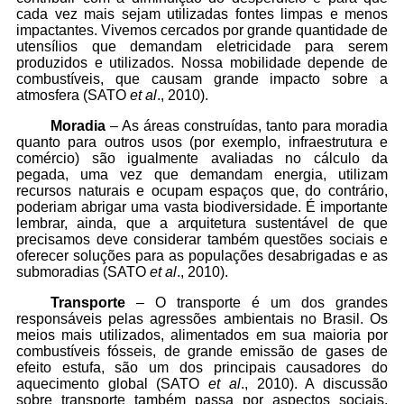
cada vez mais sejam utilizadas fontes limpas e menos
impactantes. Vivemos cercados por grande quantidade de
utensílios que demandam eletricidade para serem
produzidos e utilizados. Nossa mobilidade depende de
combustíveis, que causam grande impacto sobre a
atmosfera (SATO
et al
., 2010).
Moradia
– As áreas construídas, tanto para moradia
quanto para outros usos (por exemplo, infraestrutura e
comércio) são igualmente avaliadas no cálculo da
pegada, uma vez que demandam energia, utilizam
recursos naturais e ocupam espaços que, do contrário,
poderiam abrigar uma vasta biodiversidade. É importante
lembrar, ainda, que a arquitetura sustentável de que
precisamos deve considerar também questões sociais e
oferecer soluções para as populações desabrigadas e as
submoradias (SATO
et al
., 2010).
Transporte
– O transporte é um dos grandes
responsáveis pelas agressões ambientais no Brasil. Os
meios mais utilizados, alimentados em sua maioria por
combustíveis fósseis, de grande emissão de gases de
efeito estufa, são um dos principais causadores do
aquecimento global (SATO
et al
., 2010). A discussão
sobre transporte também passa por aspectos sociais,