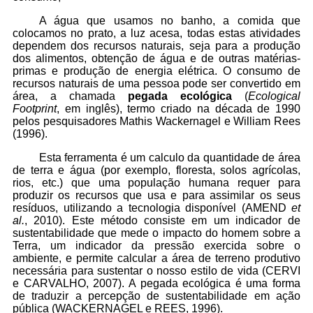
A água que usamos no banho, a comida que
colocamos no prato, a luz acesa, todas estas atividades
dependem dos recursos naturais, seja para a produção
dos alimentos, obtenção de água e de outras matérias-
primas e produção de energia elétrica. O consumo de
recursos naturais de uma pessoa pode ser convertido em
área, a chamada
pegada ecológica
(
Ecological
Footprint
, em inglês), termo criado na década de 1990
pelos pesquisadores Mathis Wackernagel e William Rees
(1996).
Esta ferramenta é um calculo da quantidade de área
de terra e água (por exemplo, floresta, solos agrícolas,
rios, etc.) que uma população humana requer para
produzir os recursos que usa e para assimilar os seus
resíduos, utilizando a tecnologia disponível (AMEND
et
al.
, 2010). Este método consiste em um indicador de
sustentabilidade que mede o impacto do homem sobre a
Terra, um indicador da pressão exercida sobre o
ambiente, e permite calcular a área de terreno produtivo
necessária para sustentar o nosso estilo de vida (CERVI
e CARVALHO, 2007). A pegada ecológica é uma forma
de traduzir a percepção de sustentabilidade em ação
pública (WACKERNAGEL e REES, 1996).