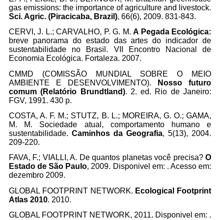
gas emissions: the importance of agriculture and livestock.
Sci. Agric. (Piracicaba, Brazil)
, 66(6), 2009. 831-843.
CERVI, J. L.; CARVALHO, P. G. M.
A Pegada Ecológica:
breve panorama do estado das artes do indicador de
sustentabilidade no Brasil. VII Encontro Nacional de
Economia Ecológica. Fortaleza. 2007.
CMMD (COMISSÃO MUNDIAL SOBRE O MEIO
AMBIENTE E DESENVOLVIMENTO).
Nosso futuro
comum (Relatório Brundtland)
. 2. ed. Rio de Janeiro:
FGV, 1991. 430 p.
COSTA, A. F. M.; STUTZ, B. L.; MOREIRA, G. O.; GAMA,
M. M. Sociedade atual, comportamento humano e
sustentabilidade.
Caminhos da Geografia
, 5(13), 2004.
209-220.
FAVA, F.; VIALLI, A. De quantos planetas você precisa?
O
Estado de São Paulo
, 2009. Disponivel em:
. Acesso em:
dezembro 2009.
GLOBAL FOOTPRINT NETWORK.
Ecological Footprint
Atlas 2010
. 2010.
GLOBAL FOOTPRINT NETWORK, 2011. Disponivel em:
.