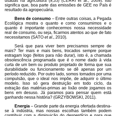
usadas na agricultura (9,35) (CERRI
et al.
, 2009). Isto
significa que, boa parte das emissões de GEE no País é
resultado da agropecuária.
Bens de consumo
– Entre outras coisas, a Pegada
Ecológica mostra o quanto e como consumimos e o
quanto é importante conhecermos nossa necessidade
real de consumo, ou seja, ficarmos atentos ao que de fato
necessitamos (SATO
et al
., 2010).
Será que para viver bem precisamos sempre de
mais? Ter mais e mais bens, trocados sempre porque
estragam logo (feitos para não durar), isto é, a chamada
obsolescência programada que é o nome dado à vida
curta de um bem ou produto projetado de forma que sua
durabilidade ou funcionamento se dê apenas por um
período reduzido. Por outro lado, somos tomados por uma
compulsão, que o ideal nos impõe, de adquirir o último
modelo. Isso só gera destruição em todo ciclo, da
extração das matérias-primas ao lixão onde jogamos os
bens em desuso. Já paramos para pensar quem está
ganhando nessa história? (GRZYBOWSKI, 2011).
Energia
– Grande parte da energia ofertada destina-
se à indústria, mas nossas escolhas também podem
contribuir com a diminuição do desperdício e para que