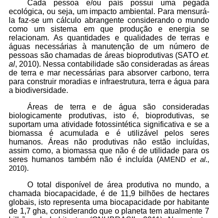
Cada pessoa e/ou país possui uma pegada
ecológica, ou seja, um impacto ambiental. Para mensurá-
la faz-se um cálculo abrangente considerando o mundo
como um sistema em que produção e energia se
relacionam. As quantidades e qualidades de terras e
águas necessárias à manutenção de um número de
pessoas são chamadas de áreas bioprodutivas (SATO
et.
al
, 2010). Nessa contabilidade são consideradas as áreas
de terra e mar necessárias para absorver carbono, terra
para construir moradias e infraestrutura, terra e água para
a biodiversidade.
Áreas de terra e de água são consideradas
biologicamente produtivas, isto é, bioprodutivas, se
suportam uma atividade fotossintética significativa e se a
biomassa é acumulada e é utilizável pelos seres
humanos. Áreas não produtivas não estão incluídas,
assim como, a biomassa que não é de utilidade para os
seres humanos também não é incluída (
AMEND
et al
.,
.
2010)
O total disponível de área produtiva no mundo, a
chamada biocapacidade, é de 11,9 bilhões de hectares
globais, isto representa uma biocapacidade por habitante
de 1,7 gha, considerando que o planeta tem atualmente 7