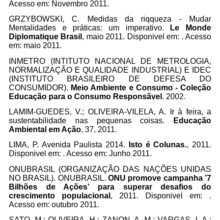
Acesso em: Novembro 2011.
GRZYBOWSKI, C. Medidas da riqqueza - Mudar
Mentalidades e práticas: um imperativo.
Le Monde
Diplomatique Brasil
, maio 2011. Disponivel em:
. Acesso
em: maio 2011.
INMETRO (INTITUTO NACIONAL DE METROLOGIA,
NORMALIZAÇÃO E QUALIDADE INDUSTRIAL) E IDEC
(INSTITUTO BRASILEIRO DE DEFESA DO
CONSUMIDOR).
Meio Ambiente e Consumo - Coleção
Educação para o Consumo Responsãvel
. 2002.
LAMIM-GUEDES, V.; OLIVEIRA-VILELA, A. Ir à feira, a
sustentabilidade nas pequenas coisas.
Educação
Ambiental em Ação
, 37, 2011.
LIMA, P. Avenida Paulista 2014.
Isto é Colunas.
, 2011.
Disponivel em:
. Acesso em: Junho 2011.
ONUBRASIL (ORGANIZAÇÃO DAS NAÇÕES UNIDAS
NO BRASIL). ONUBRASIL.
ONU promove campanha ’7
Bilhões de Ações’ para superar desafios do
crescimento populacional
, 2011. Disponivel em:
.
Acesso em: outubro 2011.
SATO, M.; OLIVEIRA, H.; ZANON, A. M.; VARGAS, I. A.;