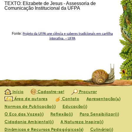
TEXTO: Elizabete de Jesus - Assessoria de
Comunicação Institucional da UFPA
Fonte:
Projeto da UFPA une ciência e saberes tradicionais em cartilha
interativa. – UFPA
Início
Cadastre-se!
Procurar
Área de autores
Contato
Apresentação
(4)
Normas de Publicação
Educação
(1)
(1)
O Eco das Vozes
Reflexão
Para Sensibilizar
(1)
(1)
(1)
Cidadania Ambiental
A Natureza Inspira
(1)
(1)
Dinâmicas e Recursos Pedagógicos
Culinária
(8)
(1)