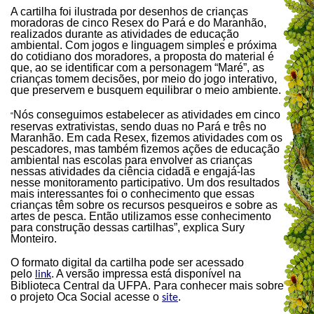
A cartilha foi ilustrada por desenhos de crianças
moradoras de cinco Resex do Pará e do Maranhão,
realizados durante as atividades de educação
ambiental. Com jogos e linguagem simples e próxima
do cotidiano dos moradores, a proposta do material é
que, ao se identificar com a personagem “Maré”, as
crianças tomem decisões, por meio do jogo interativo,
que preservem e busquem equilibrar o meio ambiente.
Nós conseguimos estabelecer as atividades em cinco
“
reservas extrativistas, sendo duas no Pará e três no
Maranhão. Em cada Resex, fizemos atividades com os
pescadores, mas também fizemos ações de educação
ambiental nas escolas para envolver as crianças
nessas atividades da ciência cidadã e engajá-las
nesse monitoramento participativo. Um dos resultados
mais interessantes foi o conhecimento que essas
crianças têm sobre os recursos pesqueiros e sobre as
artes de pesca. Então utilizamos esse conhecimento
para construção dessas cartilhas”, explica Sury
Monteiro.
O formato digital da cartilha pode ser acessado
pelo
. A versão impressa está disponível na
link
Biblioteca Central da UFPA. Para conhecer mais sobre
o projeto Oca Social acesse o
.
site