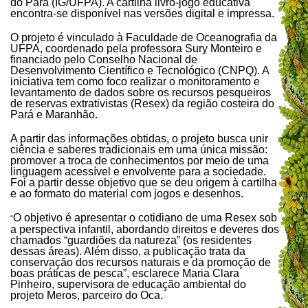
do Pará (IG/UFPA). A cartilha livro-jogo educativa
encontra-se disponível nas versões digital e impressa.
O projeto é vinculado à Faculdade de Oceanografia da
UFPA, coordenado pela professora Sury Monteiro e
financiado pelo Conselho Nacional de
Desenvolvimento Científico e Tecnológico (CNPQ). A
iniciativa tem como foco realizar o monitoramento e
levantamento de dados sobre os recursos pesqueiros
de reservas extrativistas (Resex) da região costeira do
Pará e Maranhão.
A partir das informações obtidas, o projeto busca unir
ciência e saberes tradicionais em uma única missão:
promover a troca de conhecimentos por meio de uma
linguagem acessível e envolvente para a sociedade.
Foi a partir desse objetivo que se deu origem à cartilha
e ao formato do material com jogos e desenhos.
O objetivo é apresentar o cotidiano de uma Resex sob
“
a perspectiva infantil, abordando direitos e deveres dos
chamados “guardiões da natureza” (os residentes
dessas áreas). Além disso, a publicação trata da
conservação dos recursos naturais e da promoção de
boas práticas de pesca”, esclarece Maria Clara
Pinheiro, supervisora de educação ambiental do
projeto Meros, parceiro do Oca.