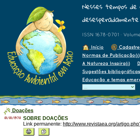
Nesses tempos de 
desesperadamente 
ISSN 1678-0701 · Volum
Início
Cadastre
Normas de Publicação
(1)
A Natureza Inspira
D
(1)
Sugestões bibliográficas
Educação e temas emer
Doações
01/01/1970
SOBRE DOAÇÕES
Link permanente:
http://www.revistaea.org/artigo.ph