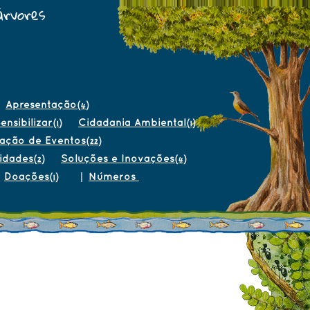
árvores
Apresentação
(4)
ensibilizar
Cidadania Ambiental
(1)
(1)
gação de Eventos
(22)
sidades
Soluções e Inovações
(2)
(4)
Doações
|
Números
(1)