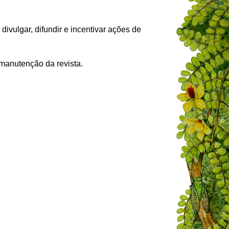
é
divulgar,
difundir
e
incentivar
ações
de
manutenção da revista.