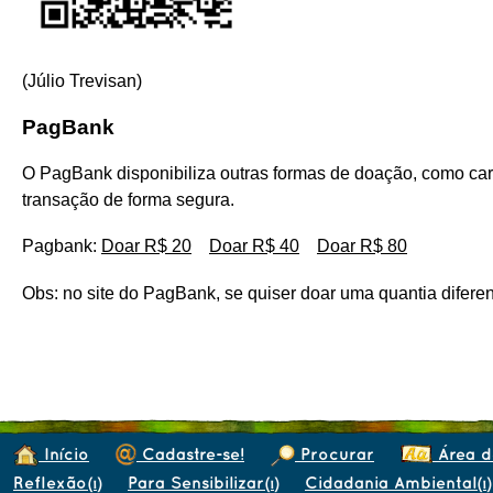
(Júlio Trevisan)
PagBank
O PagBank disponibiliza outras formas de doação, como cart
transação de forma segura.
Pagbank:
Doar R$ 20
Doar R$ 40
Doar R$ 80
Obs: no site do PagBank, se quiser doar uma quantia diferen
Início
Cadastre-se!
Procurar
Área d
Reflexão
Para Sensibilizar
Cidadania Ambiental
(1)
(1)
(1)