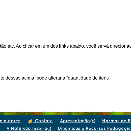
ão etc. Ao clicar em um dos links abaixo, você servá direcion
te dessas acima, pode alterar a “quantidade de itens”.
e autores
Contato
Apresentação
Normas de P
(4)
A Natureza Inspira
Dinâmicas e Recursos Pedagógic
(1)