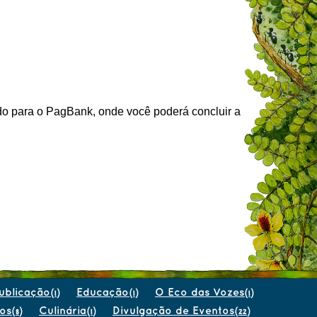
ado para o PagBank, onde você poderá concluir a
ublicação
Educação
O Eco das Vozes
(1)
(1)
(1)
os
Culinária
Divulgação de Eventos
(8)
(1)
(22)