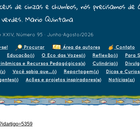
céus de cinzas e chumbos, nós precisamos de 
verdes. Mario Quintana
e XXIV, Número 95 · Junho-Agosto/2026
-se!
Procurar
Área de autores
Contato
Educação
O Eco das Vozes
Reflexão
Para S
(1)
(1)
(1)
inâmicas e Recursos Pedagógicos
Culinária
Divul
(8)
(1)
Você sabia que...
Reportagem
Dicas e Curio
(2)
(1)
(2)
gentes
Ações e projetos inspiradores
Notícias
(1)
(18)
(22)
p?idartigo=5359