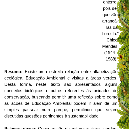
enterro,
pois sei
que vão
arrancá-
las da
floresta.”
Chico
Mendes
(
1944 -
1988).
Resumo:
Existe uma estreita relação entre alfabetização
ecológica, Educação Ambiental e visitas a áreas verdes.
Desta forma, neste texto são apresentados alguns
conceitos biológicos e outros referentes às unidades de
conservação, buscando permitir uma reflexão sobre como
as ações de Educação Ambiental podem ir além de um
simples passear num parque, permitindo que sejam
discutidas questões pertinentes à sustentabilidade.
Palavras-chave:
Conservação da natureza; áreas verdes;