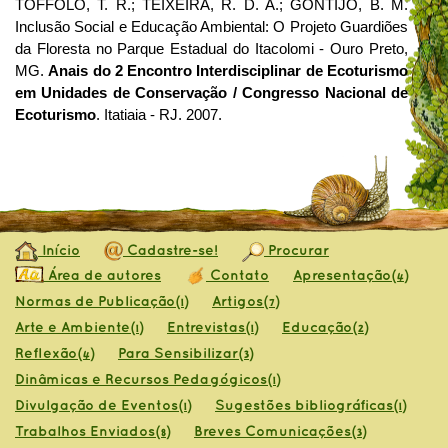
TOFFOLO, T. R.; TEIXEIRA, R. D. A.; GONTIJO, B. M.
Inclusão Social e Educação Ambiental: O Projeto Guardiões
da Floresta no Parque Estadual do Itacolomi - Ouro Preto,
MG.
Anais do 2 Encontro Interdisciplinar de Ecoturismo
em Unidades de Conservação / Congresso Nacional de
Ecoturismo
. Itatiaia - RJ. 2007.
Início
Cadastre-se!
Procurar
Área de autores
Contato
Apresentação
(4)
Normas de Publicação
Artigos
(1)
(7)
Arte e Ambiente
Entrevistas
Educação
(1)
(1)
(2)
Reflexão
Para Sensibilizar
(4)
(3)
Dinâmicas e Recursos Pedagógicos
(1)
Divulgação de Eventos
Sugestões bibliográficas
(1)
(1)
Trabalhos Enviados
Breves Comunicações
(8)
(3)