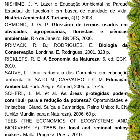
NISHIME, J. Y. Lazer e Educação Ambiental no Parque
Estadual do Itacolomi: em busca de qualidade de vida.
História Ambiental & Turismo
, 4(1), 2008.
ORMOND, J. G. P.
Glossário de termos usados em
atividades agropecuárias, florestais e ciências
ambientais.
Rio de Janeiro: BNDES, 2006.
PRIMACK, R. B.; RODRIGUES, E.
Biologia da
Conservação
. Londrina: E. Rodrigues, 2001. 328 p.
RICKLEFS, R. E.
A Economia da Natureza
. 6. ed. EGK,
2010.
SAUVÉ, L. Uma cartografia das Correntes em educação
ambiental. In: SATO, M.; CARVALHO, I. C. M.
Educação
Ambiental
. Porto Alegre: Artmed, 2005. p. 17-45.
SCHERL, L. M. et al.
As áreas protegidas podem
contribuir para a redução da pobreza?
Oportunidades e
limitações. Gland, Suíça e Cambridge, Reino Unido: IUCN
(União Mundial para a Natureza), 2006.
60 p.
TEEB (THE ECONOMICS OF ECOSYSTEMS AND
BIODIVERSITY).
TEEB for local and regional policy
makers
.
Malta: Progress Press, 2010.