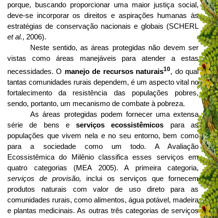
porque, buscando proporcionar uma maior justiça social,
deve-se incorporar os direitos e aspirações humanas às
estratégias de conservação nacionais e globais (SCHERL
et al.
, 2006).
Neste sentido, as áreas protegidas não devem ser
vistas como áreas manejáveis para atender a estas
10
necessidades. O
manejo de recursos naturais
, do qual
tantas comunidades rurais dependem, é um aspecto vital no
fortalecimento da resistência das populações pobres,
sendo, portanto, um mecanismo de combate à pobreza.
As áreas protegidas podem fornecer uma extensa
série de bens e
serviços ecossistêmicos
para as
populações que vivem nela e no seu entorno, bem como
para a sociedade como um todo. A Avaliação
Ecossistêmica do Milênio classifica esses serviços em
quatro categorias (MEA 2005). A primeira categoria,
serviços de provisão,
inclui os serviços que fornecem
produtos naturais com valor de uso direto para as
comunidades rurais, como alimentos, água potável, madeira
e plantas medicinais. As outras três categorias de serviços