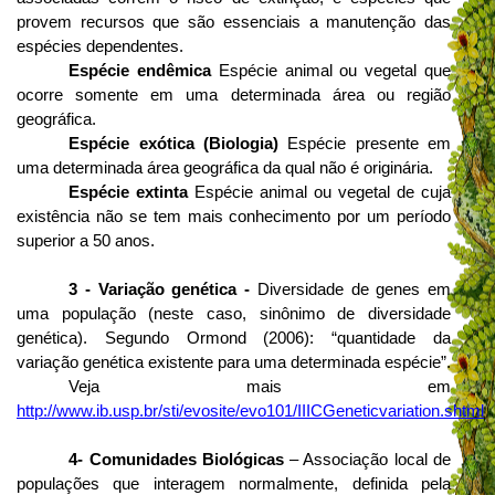
provem recursos que são essenciais a manutenção das
espécies dependentes.
Espécie endêmica
Espécie animal ou vegetal que
ocorre somente em uma determinada área ou região
geográfica.
Espécie exótica (Biologia)
Espécie presente em
uma determinada área geográfica da qual não é originária.
Espécie extinta
Espécie animal ou vegetal de cuja
existência não se tem mais conhecimento por um período
superior a 50 anos.
3 - Variação genética -
Diversidade de genes em
uma população (neste caso, sinônimo de diversidade
genética). Segundo Ormond (2006): “quantidade da
variação genética existente para uma determinada espécie”.
Veja mais em
http://www.ib.usp.br/sti/evosite/evo101/IIICGeneticvariation.shtml
4-
Comunidades Biológicas
– Associação local de
populações que interagem normalmente, definida pela