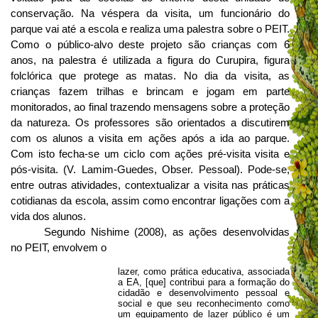
conservação. Na véspera da visita, um funcionário do
parque vai até a escola e realiza uma palestra sobre o PEIT.
Como o público-alvo deste projeto são crianças com 6
anos, na palestra é utilizada a figura do Curupira, figura
folclórica que protege as matas. No dia da visita, as
crianças fazem trilhas e brincam e jogam em parte
monitorados, ao final trazendo mensagens sobre a proteção
da natureza. Os professores são orientados a discutirem
com os alunos a visita em ações após a ida ao parque.
Com isto fecha-se um ciclo com ações pré-visita visita e
pós-visita. (V. Lamim-Guedes, Obser. Pessoal). Pode-se,
entre outras atividades, contextualizar a visita nas práticas
cotidianas da escola, assim como encontrar ligações com a
vida dos alunos.
Segundo Nishime (2008), as ações desenvolvidas
no PEIT, envolvem o
lazer, como prática educativa, associada
a EA, [que] contribui para a formação do
cidadão e desenvolvimento pessoal e
social e que seu reconhecimento como
um equipamento de lazer público é um