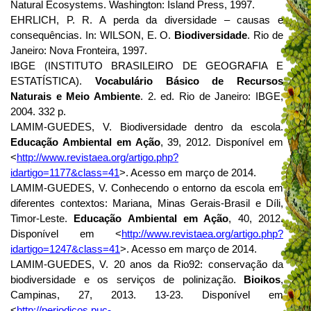
Natural Ecosystems.
Washington: Island Press, 1997.
EHRLICH, P. R. A perda da diversidade – causas e
consequências.
In: WILSON, E. O.
Biodiversidade
.
Rio de
Janeiro: Nova Fronteira, 1997.
IBGE (INSTITUTO BRASILEIRO DE GEOGRAFIA E
ESTATÍSTICA).
Vocabulário Básico de Recursos
Naturais e Meio Ambiente
. 2. ed. Rio de Janeiro: IBGE,
2004. 332 p.
LAMIM-GUEDES, V. Biodiversidade dentro da escola.
Educação Ambiental em Ação
, 39, 2012. Disponível em
<
http://www.revistaea.org/artigo.php?
idartigo=1177&class=41
>. Acesso em março de 2014.
LAMIM-GUEDES, V. Conhecendo o entorno da escola em
diferentes contextos: Mariana, Minas Gerais-Brasil e Díli,
Timor-Leste.
Educação Ambiental em Ação
, 40, 2012.
Disponível em <
http://www.revistaea.org/artigo.php?
idartigo=1247&class=41
>. Acesso em março de 2014.
LAMIM-GUEDES, V. 20 anos da Rio92: conservação da
biodiversidade e os serviços de polinização.
Bioikos
,
Campinas, 27, 2013. 13-23. Disponível em
<
http://periodicos.puc-