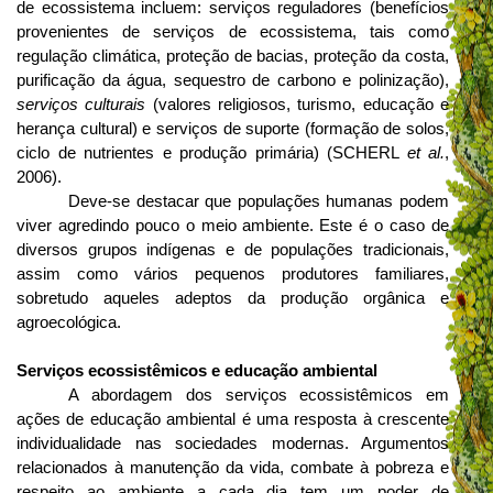
de ecossistema incluem: serviços reguladores (benefícios
provenientes de serviços de ecossistema, tais como
regulação climática, proteção de bacias, proteção da costa,
purificação da água, sequestro de carbono e polinização),
serviços culturais
(valores religiosos, turismo, educação e
herança cultural) e serviços de suporte (formação de solos,
ciclo de nutrientes e produção primária) (SCHERL
et al.
,
2006).
Deve-se destacar que populações humanas podem
viver agredindo pouco o meio ambiente. Este é o caso de
diversos grupos indígenas e de populações tradicionais,
assim como vários pequenos produtores familiares,
sobretudo aqueles adeptos da produção orgânica e
agroecológica.
Serviços ecossistêmicos e educação ambiental
A abordagem dos serviços ecossistêmicos em
ações de educação ambiental é uma resposta à crescente
individualidade nas sociedades modernas. Argumentos
relacionados à manutenção da vida, combate à pobreza e
respeito ao ambiente a cada dia tem um poder de