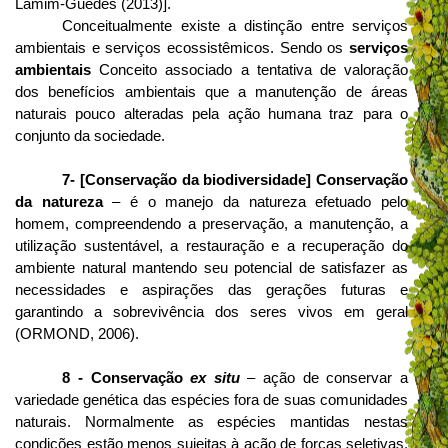
Lamim-Guedes (2013)].
Conceitualmente existe a distinção entre serviços
ambientais e serviços ecossistêmicos. Sendo os
serviços
ambientais
Conceito associado a tentativa de valoração
dos benefícios ambientais que a manutenção de áreas
naturais pouco alteradas pela ação humana traz para o
conjunto da sociedade.
7- [Conservação da biodiversidade]
Conservação
da natureza
– é o manejo da natureza efetuado pelo
homem, compreendendo a preservação, a manutenção, a
utilização sustentável, a restauração e a recuperação do
ambiente natural mantendo seu potencial de satisfazer as
necessidades e aspirações das gerações futuras e
garantindo a sobrevivência dos seres vivos em geral
(ORMOND, 2006).
8 - Conservação
ex situ
– ação de conservar a
variedade genética das espécies fora de suas comunidades
naturais. Normalmente as espécies mantidas nestas
condições estão menos sujeitas à ação de forças seletivas,