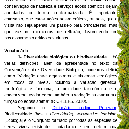
possibilitam que temas relacionados à biodiversidade,
conservação da natureza e serviços ecossistêmicos sejam
abordados de forma contextualizada. É importante,
entretanto, que estas ações sejam críticas, ou seja, que a
visita não seja apenas um passeio para brincadeiras, mas
que existam momentos de reflexão, favorecendo um
posicionamento crítico dos alunos.
Vocabulário
1- Diversidade biológica ou biodiversidade
– há
várias definições, além da apresentada no texto da
Convenção sobre Diversidade Biológica, podemos definir
como “Variação entre organismos e sistemas ecológicos
em todos os níveis, incluindo a variação genética,
morfológica e funcional, a unicidade taxonômica e o
endemismo, assim como também a variação na estrutura e
função do ecossistema” (RICKLEFS, 2010).
Segundo o
Dicionário on-line Priberam
,
Biodiversidade (
bio- + diversidade
),
substantivo feminino
,
[Ecologia] é o “Conjunto formado por todas as espécies de
seres vivos existentes, notadamente em determinada