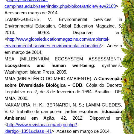
campinas.edu.br/seer/index.php/bioikos/article/view/2169
>.
Acesso em março de 2014.
LAMIM-GUEDES, V. Environmental Services in
Environmental Education. Global Education Magazine, 5,
2013. 60-63. Disponível em
<
http://www.globaleducationmagazine.com/ambiental-
environmental-services-environmental-education/
>.
Acesso
em março de 2014.
MEA (MILLENNIUM ECOSYSTEM ASSESSMENT).
Ecosystems and human well-being
: synthesis.
Washington: Island Press, 2005.
MMA (MINISTÉRIO DO MEIO AMBIENTE).
A Convenção
sobre Diversidade Biológica – CDB
. Cópia do Decreto
Legislativo no. 2, de 3 de fevereiro de 1994. Brasília – DF:
MMA, 2000.
NAKAMURA, H. K.; BERNARDI, N. S.; LAMIM-GUEDES,
V. O Trabalho de campo em jardins escolares.
Educação
Ambiental em Ação
, 42, 2012. Disponível em
<
http://www.revistaea.org/artigo.php?
idartigo=1391&class=41
>. Acesso em março de 2014.