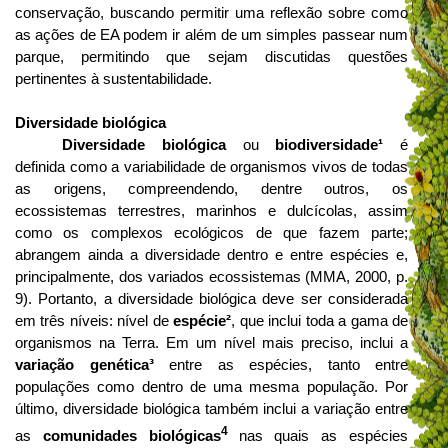
conservação, buscando permitir uma reflexão sobre como
as ações de EA podem ir além de um simples passear num
parque, permitindo que sejam discutidas questões
pertinentes à sustentabilidade.
Diversidade biológica
Diversidade biológica
ou
biodiversidade¹
é
definida como a variabilidade de organismos vivos de todas
as origens, compreendendo, dentre outros, os
ecossistemas terrestres, marinhos e dulcícolas, assim
como os complexos ecológicos de que fazem parte;
abrangem ainda a diversidade dentro e entre espécies e,
principalmente, dos variados ecossistemas (MMA, 2000, p.
9). Portanto, a diversidade biológica deve ser considerada
em três níveis: nível de
espécie²
, que
inclui toda a gama de
organismos na Terra. Em um nível mais preciso, inclui a
variação genética³
entre as espécies, tanto entre
populações como dentro de uma mesma população. Por
último, diversidade biológica também inclui a variação entre
4
as
comunidades biológicas
nas quais as espécies