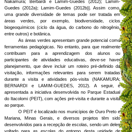
Nakamura; Berbardi e Lamim-Guedes (2012); Lamim-
Guedes (2012a); Lamim-Guedes (2012b)]. Assim como,
uma grande diversidade de temas pode ser tratada em
áreas verdes, por exemplo, biodiversidade, ciclos
biogeoquímicos (ciclo da água, do carbono do nitrogênio,
entre outros) e botânica.
As áreas verdes apresentam grande potencial como
ferramentas pedagógicas. No entanto, para que realmente
contribuam para a aprendizagem dos alunos ou
participantes de atividades educativas, deve-se haver
planejamento, que deve incluir um roteiro pré-definido da
visitação, informações relevantes para serem tratadas
durante a visita e atividades pós-visita (NAKAMURA;
BERNARDI e LAMIM-GUEDES, 2012). A seguir, é
apresentada a iniciativa desenvolvida no Parque Estadual
do Itacolomi (PEIT), com ações pré-visita e durante a visita
ao parque.
O PEIT é localizado nos municípios de Ouro Preto e
Mariana, Minas Gerais, e diversos projetos têm sido
desenvolvidos para a recepção de escolas, sendo um deles
voltado para as escolas do entorno desta unidade de