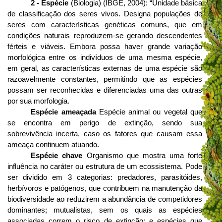
2 - Espécie
(Biologia) (IBGE, 2004): “Unidade básica
de classificação dos seres vivos. Designa populações de
seres com características genéticas comuns, que em
condições naturais reproduzem-se gerando descendentes
férteis e viáveis. Embora possa haver grande variação
morfológica entre os indivíduos de uma mesma espécie,
em geral, as características externas de uma espécie são
razoavelmente constantes, permitindo que as espécies
possam ser reconhecidas e diferenciadas uma das outras
por sua morfologia.
Espécie ameaçada
Espécie animal ou vegetal que
se encontra em perigo de extinção, sendo sua
sobrevivência incerta, caso os fatores que causam essa
ameaça continuem atuando.
Espécie chave
Organismo que mostra uma forte
influência no caráter ou estrutura de um ecossistema. Pode
ser dividido em 3 categorias: predadores, parasitóides,
herbívoros e patógenos, que contribuem na manutenção da
biodiversidade ao reduzirem a abundância de competidores
dominantes; mutualistas, sem os quais as espécies
associadas correm o risco de extinção; e espécies que